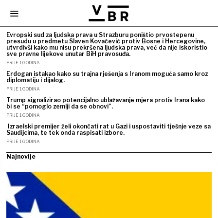
Evropski sud za ljudska prava u Strazburu poništio prvostepenu
presudu u predmetu Slaven Kovačević protiv Bosne i Hercegovine,
utvrdivši kako mu nisu prekršena ljudska prava, već da nije iskoristio
sve pravne lijekove unutar BiH pravosuđa.
PRIJE 1 GODINA
Erdogan istakao kako su trajna rješenja s Iranom moguća samo kroz
diplomatiju i dijalog.
PRIJE 1 GODINA
Trump signalizirao potencijalno ublažavanje mjera protiv Irana kako
bi se “pomoglo zemlji da se obnovi”.
PRIJE 1 GODINA
Izraelski premijer želi okončati rat u Gazi i uspostaviti tješnje veze sa
Saudijcima, te tek onda raspisati izbore.
PRIJE 1 GODINA
Najnovije