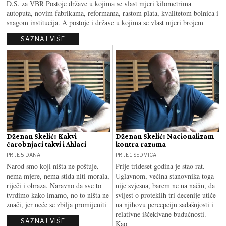
D.S. za VBR Postoje države u kojima se vlast mjeri kilometrima
autoputa, novim fabrikama, reformama, rastom plata, kvalitetom bolnica i
snagom institucija. A postoje i države u kojima se vlast mjeri brojem
SAZNAJ VIŠE
Dženan Skelić: Kakvi
Dženan Skelić: Nacionalizam
čarobnjaci takvi i Ahlaci
kontra razuma
PRIJE 5 DANA
PRIJE 1 SEDMICA
Narod smo koji ništa ne poštuje,
Prije trideset godina je stao rat.
nema mjere, nema stida niti morala,
Uglavnom, većina stanovnika toga
riječi i obraza. Naravno da sve to
nije svjesna, barem ne na način, da
tvrdimo kako imamo, no to ništa ne
svijest o proteklih tri decenije utiče
znači, jer neće se zbilja promijeniti
na njihovu percepciju sadašnjosti i
relativne iščekivane budućnosti.
SAZNAJ VIŠE
Kao