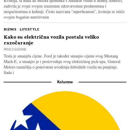
Kvinoja, ta mala ali moćna sjemenka s Andskih visina u Južnoj Americi,
zadivila je svijet svojim izuzetnim zdravstvenim prednostima i
mogućnostima u kuhinji. Često nazivana “superhranom”, kvinoja se ističe
svojim bogatim nutritivnim
BIZNIS
·
LIFESTYLE
Kako su električna vozila postala veliko
razočaranje
PRIJE 2 GODINE
Tesla je smanjila cijene. Ford je također smanjio cijenu svog Mustang
Mach-E, a smanjio je i proizvodnju svog električnog pick-upa. General
Motors razmišlja o ponovnom uvođenju hibridnih vozila na punjenje.
Sada i
Kolumne