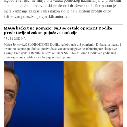
izgovorene riječi ne smiju biti valuta političkog nadmetanja. U proteklim
danima, ugledni univerzitetski profesor i društveni analitičar postao je
meta kampanje zastrašivanja nakon što je na vlastitom profilu oštro
kritikovao povezivanje vjerskih autoriteta
MAGA kačket ne pomaže: SAD su ostale oponent Dodiku,
predstavljeni zakon pojačava sankcije
PRIJE 1 GODINA
Matea Jerković,OSLOBOĐENJE Dodikova lobiranja u Sjedinjenim Državama masno i
uzaludno se plaćaju, dok su pozivi da se zaustave njegove destabilizirajuće akcije sve
glasniji Predsjednik Republike Srpske i lider SNSD-a Milorad Dodik već godinama
ulaže ogromna sredstva za lobiranje u Sjedinjenim