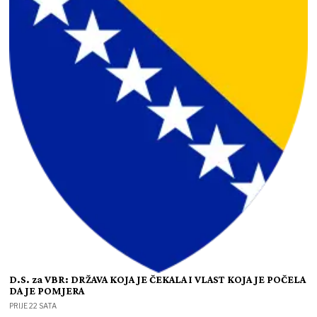
D.S. za VBR: DRŽAVA KOJA JE ČEKALA I VLAST KOJA JE POČELA
DA JE POMJERA
PRIJE 22 SATA