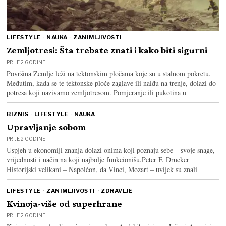
LIFESTYLE
·
NAUKA
·
ZANIMLJIVOSTI
Zemljotresi: Šta trebate znati i kako biti sigurni
PRIJE 2 GODINE
Površina Zemlje leži na tektonskim pločama koje su u stalnom pokretu.
Međutim, kada se te tektonske ploče zaglave ili naiđu na trenje, dolazi do
potresa koji nazivamo zemljotresom. Pomjeranje ili pukotina u
BIZNIS
·
LIFESTYLE
·
NAUKA
Upravljanje sobom
PRIJE 2 GODINE
Uspjeh u ekonomiji znanja dolazi onima koji poznaju sebe – svoje snage,
vrijednosti i način na koji najbolje funkcionišu.Peter F. Drucker
Historijski velikani – Napoléon, da Vinci, Mozart – uvijek su znali
LIFESTYLE
·
ZANIMLJIVOSTI
·
ZDRAVLJE
Kvinoja-više od superhrane
PRIJE 2 GODINE