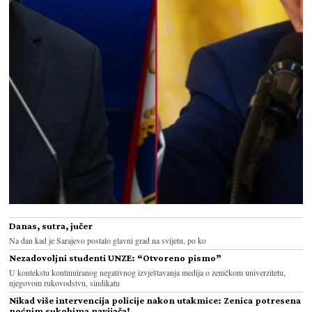
Danas, sutra, jučer
Na dan kad je Sarajevo postalo glavni grad na svijetu, po ko
Nezadovoljni studenti UNZE: “Otvoreno pismo”
U kontekstu kontinuiranog negativnog izvještavanja medija o zeničkom univerzitetu,
njegovom rukovodstvu, sindikatu
Nikad više intervencija policije nakon utakmice: Zenica potresena
noćnim sukobima navijača!