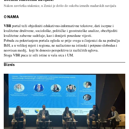
Nakon završetka utakmice, u Zenici je došlo do sukoba između mađarskih navijača
O NAMA
VBR
portal teži objediniti edukativno-informativne tekstove, dati iscrpne i
kvalitetne društvene, sociološke, političke i geostrateške analize, obezbjediti
kvalitetne zabavne sadržaje, kao i donijeti pouzdane vijesti.
Pobuda za pokretanjem portala ogleda se prije svega u činjenici da na području
BiH, a u velikoj mjeri i regiona, ne nailazimo na istinski i potpuno slobodan i
neovisan medij, koji bi donosio perspektivu iz različitih uglova.
Stoga VBR puca iz srži istine u vaša srca i UM.
Biznis