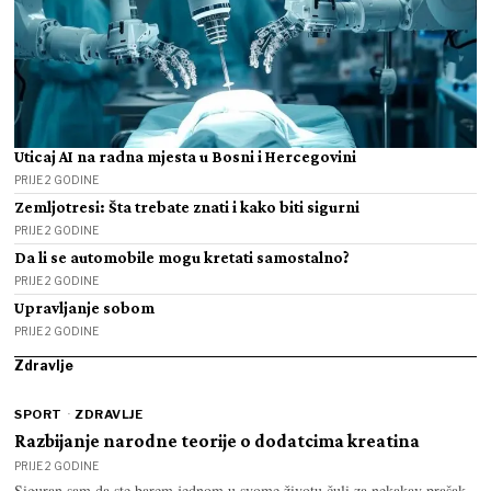
Uticaj AI na radna mjesta u Bosni i Hercegovini
PRIJE 2 GODINE
Zemljotresi: Šta trebate znati i kako biti sigurni
PRIJE 2 GODINE
Da li se automobile mogu kretati samostalno?
PRIJE 2 GODINE
Upravljanje sobom
PRIJE 2 GODINE
Zdravlje
SPORT
·
ZDRAVLJE
Razbijanje narodne teorije o dodatcima kreatina
PRIJE 2 GODINE
Siguran sam da ste barem jednom u svome životu čuli za nekakav prašak