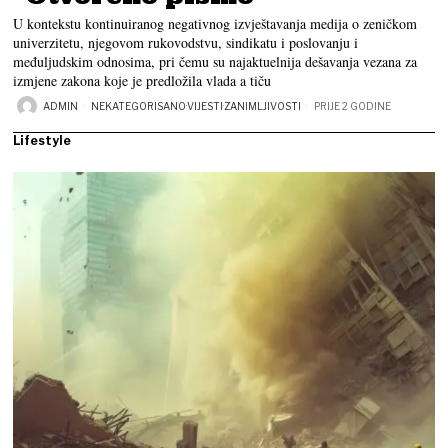
U kontekstu kontinuiranog negativnog izvještavanja medija o zeničkom
univerzitetu, njegovom rukovodstvu, sindikatu i poslovanju i
međuljudskim odnosima, pri čemu su najaktuelnija dešavanja vezana za
izmjene zakona koje je predložila vlada a tiču
ADMIN
NEKATEGORISANO
·
VIJESTI
·
ZANIMLJIVOSTI
PRIJE 2 GODINE
Lifestyle