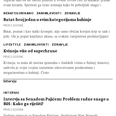
zvani kreatin. Sportisti ga često uzimaju kako bi poboljšali snagu i
NEKATEGORISANO
·
ZANIMLJIVOSTI
·
ZDRAVLJE
Batat-broj jedan u svim kategorijama kuhinje
PRIJE 2 GODINE
Batat, poznat i kao slatki krompir, nije samo običan korijen koji se sadi i
jede. On je poput knjižnice ukusa, sa svakim varijetetom predstavljajući
LIFESTYLE
·
ZANIMLJIVOSTI
·
ZDRAVLJE
Kvinoja-više od superhrane
PRIJE 2 GODINE
Kvinoja, ta mala ali moćna sjemenka s Andskih visina u Južnoj Americi,
zadivila je svijet svojim izuzetnim zdravstvenim prednostima i
mogućnostima u kuhinji. Često
Intervju
INTERVJU
Intervju sa Senadom Pajićem: Problem radne snage u
BiH- Kako ga riješiti?
PRIJE 1 GODINA
Vodimo intervju sa Senadom Pajićem, direktorom New Nomads,