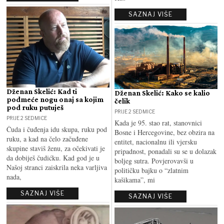
SAZNAJ VIŠE
Dženan Skelić: Kad ti
Dženan Skelić: Kako se kalio
podmeće nogu onaj sa kojim
čelik
pod ruku putuješ
PRIJE 2 SEDMICE
PRIJE 2 SEDMICE
Kada je 95. stao rat, stanovnici
Čuda i čuđenja idu skupa, ruku pod
Bosne i Hercegovine, bez obzira na
ruku, a kad na čelo začuđene
entitet, nacionalnu ili vjersku
skupine staviš ženu, za očekivati je
pripadnost, ponadali su se u dolazak
da dobiješ čudićku. Kad god je u
boljeg sutra. Povjerovavši u
Našoj stranci zaiskrila neka varljiva
političku bajku o “zlatnim
nada,
kašikama”, mi
SAZNAJ VIŠE
SAZNAJ VIŠE