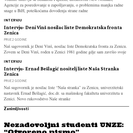
Agencije za posredovanje u zapošljavanju, o problemima manjka radne
snage u BiH, poteškoćama dovođenja strane radne
INTERVJU
Intervju- Deni Vinš nosilac liste Demokratska fronta
Zenica
PRIJE 2 GODINE
Naš sagovornik je Deni Vinš, nosilac liste Demokratska fronta za Zenicu.
Zovem se Deni Vinš, rođen u Zenici 1981 godine gdje sam završio svoje
INTERVJU
Intervju- Ernad Bešlagić nositelj liste Naša Stranka
Zenica
PRIJE 2 GODINE
Naš sugovornik je nosilac liste “Naša stranka” za Zenicu, univerzitetski
nastavnik Ernad Bešlagić, doc.dr. sa mašinskog fakulteta univerziteta u
Zenici. Novo rukovodstvo Naše stranke
Zanimljivosti
Nezadovoljni studenti UNZE:
“Otvoreno pismo”