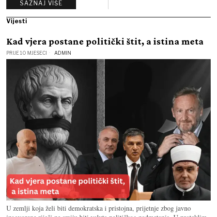
SAZNAJ VIŠE
Vijesti
Kad vjera postane politički štit, a istina meta
PRIJE 10 MJESECI
ADMIN
U zemlji koja želi biti demokratska i pristojna, prijetnje zbog javno