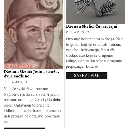
Dženan Skelić: Čuvari tajni
PRIJE 4 MJESECA
Ovo nije kolumna za svakoga. Nije
to govor koji će se uhvatiti uhom,
već eho, frekvencija, što traži
srodno, isto koje se drugome
raduje, odrazu što sebe u drugome
prepoznaje. Loša su
Dženan Skelić: Jedna straža,
SAZNAJ VIŠE
dvije sudbine
PRIJE 4 MJESECA
Ne piše svaki život romane.
Naprotiv, rijetki su životi vrijedni
romana, no mnogi životi pišu dobre
priče. Uglavnom te priče ne
vidimo, ne registriramo, okrznemo
ih u prolazu ne obrativši pozornost,
ne