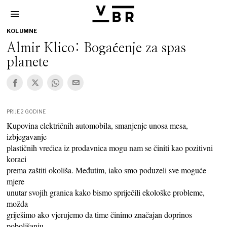
KOLUMNE
Almir Klico: Bogaćenje za spas
planete
PRIJE 2 GODINE
Kupovina električnih automobila, smanjenje unosa mesa,
izbjegavanje
plastičnih vrećica iz prodavnica mogu nam se činiti kao pozitivni
koraci
prema zaštiti okoliša. Međutim, iako smo poduzeli sve moguće
mjere
unutar svojih granica kako bismo spriječili ekološke probleme,
možda
griješimo ako vjerujemo da time činimo značajan doprinos
poboljšanju