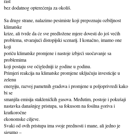
rast
bez dodatnog opterećenja za okoliš.
Sa druge strane, nalazimo pesimiste koji prepoznaju ozbiljnost
klimatske
krize, ali tvrde da će sve predložene mjere dovesti do još većih
problema, stvarajući distopijski scenarij. I konačno, imamo one
koji
poriču klimatske promjene i nastoje izbjeći suočavanje sa
problemima
koji postaju sve očigledniji iz godine u godinu.
Primjeri reakcija na klimatske promjene uključuju investicije u
zelenu
energiju, razvoj pametnih gradova i promjene u poljoprivredi kako
bi se
smanjila emisija stakleničkih gasova. Međutim, postoje i pokušaji
nastavka današnjeg pristupa, sa fokusom na fosilna goriva i
kratkoročne
ekonomske ciljeve.
Svaki od ovih pristupa ima svoje prednosti i mane, ali jedno je
sigurno –