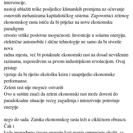
intervencije,
nastoji ublažiti teške posljedice klimatskih promjena uz očuvanje
osnovnih mehanizama kapitalističkog sistema. Zagovornici zelenog
ekonomskog rasta ističu da bi prijelaz na novu ekonomsku
paradigmu
otvorio velike poslovne mogućnosti. Investicije u solarnu energiju,
električne automobile i slične tehnologije ne samo da bi stvorile
nova
radna mjesta, već bi potaknule ekonomski rast na dosad neviđenim
razinama, usporedivim sa prvom industrijskom revolucijom. Ovaj
pristup
vjeruje da bi riješio ekološku krizu i unaprijedio ekonomske
performanse.
Zeleni rast nije moguće ostvariti
Ovo u suštini znači da zeleni ekonomski rast može dovesti do
paradoksalne situacije većeg zagađenja i intenzivnije potrošnje
energije
nego do sada. Zamka ekonomskog rasta leži u cikličnom obrascu.
Čak i
kada pronađemo izvore energije koji manje opterećuju okoliš, sa