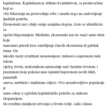
kapitalizma. Kapitalizam je striktno kvantitativan, sa prodavačima
koji se
više fokusiraju na proizvodnju robe i zaradu nego na zadovoljenje
ljudskih potreba.
Ekonomski rast i dalje ostaje neupitna dogma, često se identificira
sa
općim blagostanjem. Međutim, ekonomski rast ne znači samo štetu
koju
nanosimo prirodi kroz istrebljenje čitavih ekosistema ili gubitak
šuma. On
također može rezultirati monotonijom, rutinom u napornom radu
tokom
cijelog života, nedostatkom autonomije nad vlastitim životom, i
prazninom koju pokušavamo ispuniti kupovinom novih štikli,
pametnih
satova, mobitela i markirane odjeće. Ovo nezadovoljstvo populacije
je
samo odraz u ogledalu kapitalističke potrebe za stalnom
ekspanzijom,
što rezultira manjkom uživanja u životu ovdje, sada i danas.