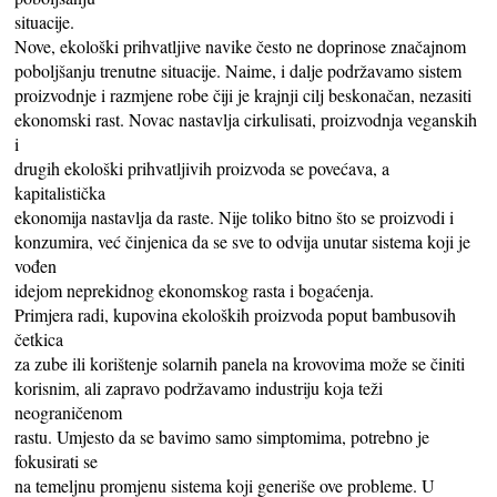
situacije.
Nove, ekološki prihvatljive navike često ne doprinose značajnom
poboljšanju trenutne situacije. Naime, i dalje podržavamo sistem
proizvodnje i razmjene robe čiji je krajnji cilj beskonačan, nezasiti
ekonomski rast. Novac nastavlja cirkulisati, proizvodnja veganskih
i
drugih ekološki prihvatljivih proizvoda se povećava, a
kapitalistička
ekonomija nastavlja da raste. Nije toliko bitno što se proizvodi i
konzumira, već činjenica da se sve to odvija unutar sistema koji je
vođen
idejom neprekidnog ekonomskog rasta i bogaćenja.
Primjera radi, kupovina ekoloških proizvoda poput bambusovih
četkica
za zube ili korištenje solarnih panela na krovovima može se činiti
korisnim, ali zapravo podržavamo industriju koja teži
neograničenom
rastu. Umjesto da se bavimo samo simptomima, potrebno je
fokusirati se
na temeljnu promjenu sistema koji generiše ove probleme. U