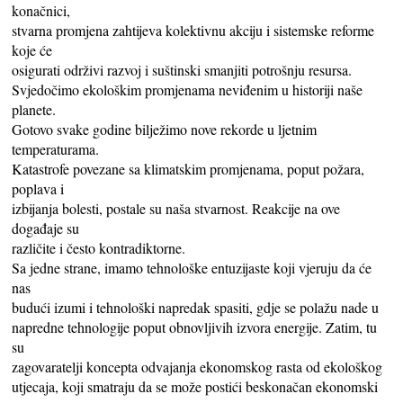
konačnici,
stvarna promjena zahtijeva kolektivnu akciju i sistemske reforme
koje će
osigurati održivi razvoj i suštinski smanjiti potrošnju resursa.
Svjedočimo ekološkim promjenama neviđenim u historiji naše
planete.
Gotovo svake godine bilježimo nove rekorde u ljetnim
temperaturama.
Katastrofe povezane sa klimatskim promjenama, poput požara,
poplava i
izbijanja bolesti, postale su naša stvarnost. Reakcije na ove
događaje su
različite i često kontradiktorne.
Sa jedne strane, imamo tehnološke entuzijaste koji vjeruju da će
nas
budući izumi i tehnološki napredak spasiti, gdje se polažu nade u
napredne tehnologije poput obnovljivih izvora energije. Zatim, tu
su
zagovaratelji koncepta odvajanja ekonomskog rasta od ekološkog
utjecaja, koji smatraju da se može postići beskonačan ekonomski