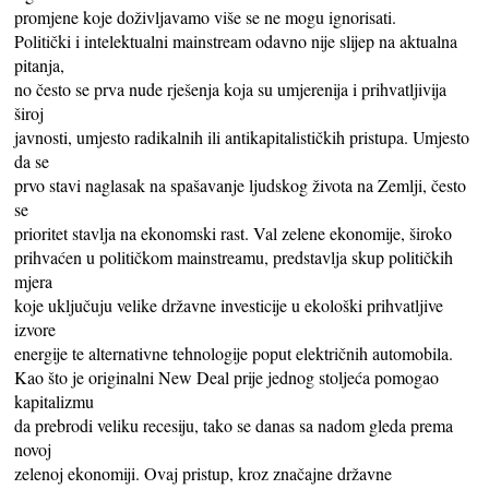
promjene koje doživljavamo više se ne mogu ignorisati.
Politički i intelektualni mainstream odavno nije slijep na aktualna
pitanja,
no često se prva nude rješenja koja su umjerenija i prihvatljivija
široj
javnosti, umjesto radikalnih ili antikapitalističkih pristupa. Umjesto
da se
prvo stavi naglasak na spašavanje ljudskog života na Zemlji, često
se
prioritet stavlja na ekonomski rast. Val zelene ekonomije, široko
prihvaćen u političkom mainstreamu, predstavlja skup političkih
mjera
koje uključuju velike državne investicije u ekološki prihvatljive
izvore
energije te alternativne tehnologije poput električnih automobila.
Kao što je originalni New Deal prije jednog stoljeća pomogao
kapitalizmu
da prebrodi veliku recesiju, tako se danas sa nadom gleda prema
novoj
zelenoj ekonomiji. Ovaj pristup, kroz značajne državne