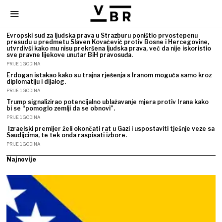
Evropski sud za ljudska prava u Strazburu poništio prvostepenu
presudu u predmetu Slaven Kovačević protiv Bosne i Hercegovine,
utvrdivši kako mu nisu prekršena ljudska prava, već da nije iskoristio
sve pravne lijekove unutar BiH pravosuđa.
PRIJE 1 GODINA
Erdogan istakao kako su trajna rješenja s Iranom moguća samo kroz
diplomatiju i dijalog.
PRIJE 1 GODINA
Trump signalizirao potencijalno ublažavanje mjera protiv Irana kako
bi se “pomoglo zemlji da se obnovi”.
PRIJE 1 GODINA
Izraelski premijer želi okončati rat u Gazi i uspostaviti tješnje veze sa
Saudijcima, te tek onda raspisati izbore.
PRIJE 1 GODINA
Najnovije