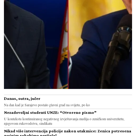
Danas, sutra, jučer
Na dan kad je Sarajevo postalo glavni grad na svijetu, po ko
Nezadovoljni studenti UNZE: “Otvoreno pismo”
U kontekstu kontinuiranog negativnog izvještavanja medija o zeničkom univerzitetu,
njegovom rukovodstvu, sindikatu
Nikad više intervencija policije nakon utakmice: Zenica potresena
noćnim sukobima navijača!