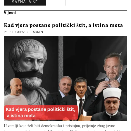
SAZNAJ VIŠE
Vijesti
Kad vjera postane politički štit, a istina meta
PRIJE 10 MJESECI
ADMIN
U zemlji koja želi biti demokratska i pristojna, prijetnje zbog javno