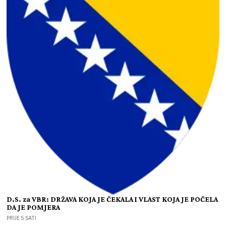
D.S. za VBR: DRŽAVA KOJA JE ČEKALA I VLAST KOJA JE POČELA
DA JE POMJERA
PRIJE 5 SATI