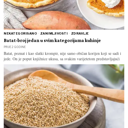
NEKATEGORISANO
·
ZANIMLJIVOSTI
·
ZDRAVLJE
Batat-broj jedan u svim kategorijama kuhinje
PRIJE 2 GODINE
Batat, poznat i kao slatki krompir, nije samo običan korijen koji se sadi i
jede. On je poput knjižnice ukusa, sa svakim varijetetom predstavljajući