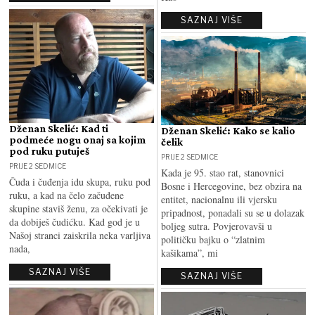
SAZNAJ VIŠE
Dženan Skelić: Kad ti
Dženan Skelić: Kako se kalio
podmeće nogu onaj sa kojim
čelik
pod ruku putuješ
PRIJE 2 SEDMICE
PRIJE 2 SEDMICE
Kada je 95. stao rat, stanovnici
Čuda i čuđenja idu skupa, ruku pod
Bosne i Hercegovine, bez obzira na
ruku, a kad na čelo začuđene
entitet, nacionalnu ili vjersku
skupine staviš ženu, za očekivati je
pripadnost, ponadali su se u dolazak
da dobiješ čudićku. Kad god je u
boljeg sutra. Povjerovavši u
Našoj stranci zaiskrila neka varljiva
političku bajku o “zlatnim
nada,
kašikama”, mi
SAZNAJ VIŠE
SAZNAJ VIŠE