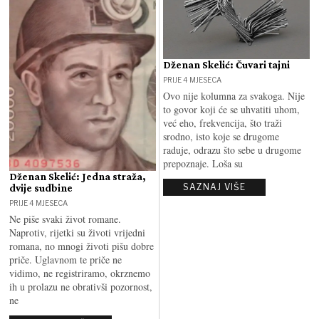
Dženan Skelić: Čuvari tajni
PRIJE 4 MJESECA
Ovo nije kolumna za svakoga. Nije
to govor koji će se uhvatiti uhom,
već eho, frekvencija, što traži
srodno, isto koje se drugome
raduje, odrazu što sebe u drugome
prepoznaje. Loša su
Dženan Skelić: Jedna straža,
SAZNAJ VIŠE
dvije sudbine
PRIJE 4 MJESECA
Ne piše svaki život romane.
Naprotiv, rijetki su životi vrijedni
romana, no mnogi životi pišu dobre
priče. Uglavnom te priče ne
vidimo, ne registriramo, okrznemo
ih u prolazu ne obrativši pozornost,
ne