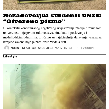
Nezadovoljni studenti UNZE:
“Otvoreno pismo”
U kontekstu kontinuiranog negativnog izvještavanja medija o zeničkom
univerzitetu, njegovom rukovodstvu, sindikatu i poslovanju i
međuljudskim odnosima, pri čemu su najaktuelnija dešavanja vezana za
izmjene zakona koje je predložila vlada a tiču
ADMIN
NEKATEGORISANO
·
VIJESTI
·
ZANIMLJIVOSTI
PRIJE 2 GODINE
Lifestyle