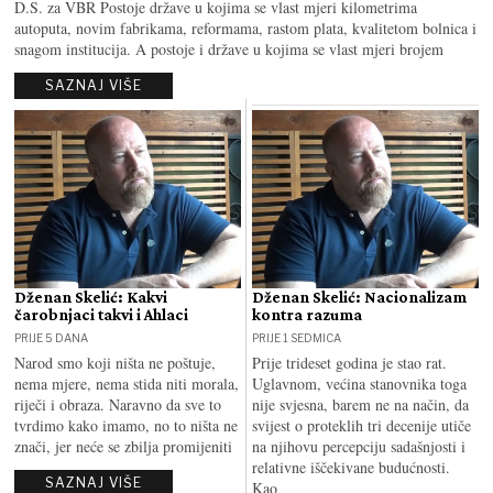
D.S. za VBR Postoje države u kojima se vlast mjeri kilometrima
autoputa, novim fabrikama, reformama, rastom plata, kvalitetom bolnica i
snagom institucija. A postoje i države u kojima se vlast mjeri brojem
SAZNAJ VIŠE
Dženan Skelić: Kakvi
Dženan Skelić: Nacionalizam
čarobnjaci takvi i Ahlaci
kontra razuma
PRIJE 5 DANA
PRIJE 1 SEDMICA
Narod smo koji ništa ne poštuje,
Prije trideset godina je stao rat.
nema mjere, nema stida niti morala,
Uglavnom, većina stanovnika toga
riječi i obraza. Naravno da sve to
nije svjesna, barem ne na način, da
tvrdimo kako imamo, no to ništa ne
svijest o proteklih tri decenije utiče
znači, jer neće se zbilja promijeniti
na njihovu percepciju sadašnjosti i
relativne iščekivane budućnosti.
SAZNAJ VIŠE
Kao