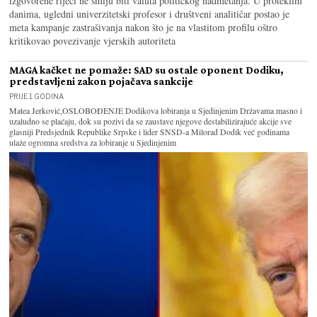
izgovorene riječi ne smiju biti valuta političkog nadmetanja. U proteklim
danima, ugledni univerzitetski profesor i društveni analitičar postao je
meta kampanje zastrašivanja nakon što je na vlastitom profilu oštro
kritikovao povezivanje vjerskih autoriteta
MAGA kačket ne pomaže: SAD su ostale oponent Dodiku,
predstavljeni zakon pojačava sankcije
PRIJE 1 GODINA
Matea Jerković,OSLOBOĐENJE Dodikova lobiranja u Sjedinjenim Državama masno i
uzaludno se plaćaju, dok su pozivi da se zaustave njegove destabilizirajuće akcije sve
glasniji Predsjednik Republike Srpske i lider SNSD-a Milorad Dodik već godinama
ulaže ogromna sredstva za lobiranje u Sjedinjenim