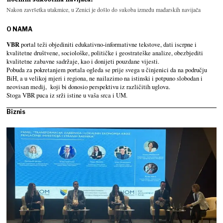
Nakon završetka utakmice, u Zenici je došlo do sukoba između mađarskih navijača
O NAMA
VBR
portal teži objediniti edukativno-informativne tekstove, dati iscrpne i
kvalitetne društvene, sociološke, političke i geostrateške analize, obezbjediti
kvalitetne zabavne sadržaje, kao i donijeti pouzdane vijesti.
Pobuda za pokretanjem portala ogleda se prije svega u činjenici da na području
BiH, a u velikoj mjeri i regiona, ne nailazimo na istinski i potpuno slobodan i
neovisan medij, koji bi donosio perspektivu iz različitih uglova.
Stoga VBR puca iz srži istine u vaša srca i UM.
Biznis