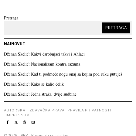
Pretraga
PRETRAGA
NAJNOVIJE
Dženan Skelić: Kakvi čarobnjaci takvi i Ahlaci
Dženan Skelić: Nacionalizam kontra razuma
Dženan Skelić: Kad ti podmeće nogu onaj sa kojim pod ruku putuješ
Dženan Skelić: Kako se kalio čelik
Dženan Skelić: Jedna straža, dvije sudbine
AUTORSKA I IZDAVAČKA PRAVA
PRAVILA PRIVATNOSTI
IMPRESSUM
©
2026
- VBR - Pucamo iz srca istine.