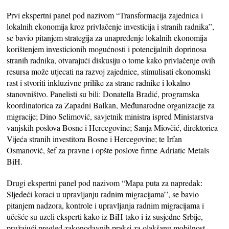
Prvi ekspertni panel pod nazivom “Transformacija zajednica i
lokalnih ekonomija kroz privlačenje investicija i stranih radnika”,
se bavio pitanjem strategija za unapređenje lokalnih ekonomija
korištenjem investicionih mogućnosti i potencijalnih doprinosa
stranih radnika, otvarajući diskusiju o tome kako privlačenje ovih
resursa može utjecati na razvoj zajednice, stimulisati ekonomski
rast i stvoriti inkluzivne prilike za strane radnike i lokalno
stanovništvo. Panelisti su bili: Donatella Bradić, programska
koordinatorica za Zapadni Balkan, Međunarodne organizacije za
migracije; Dino Selimović, savjetnik ministra ispred Ministarstva
vanjskih poslova Bosne i Hercegovine; Sanja Miovčić, direktorica
Vijeća stranih investitora Bosne i Hercegovine; te Irfan
Osmanović, šef za pravne i opšte poslove firme Adriatic Metals
BiH.
Drugi ekspertni panel pod nazivom “Mapa puta za napredak:
Sljedeći koraci u upravljanju radnim migracijama’’, se bavio
pitanjem nadzora, kontrole i upravljanja radnim migracijama i
učešće su uzeli eksperti kako iz BiH tako i iz susjedne Srbije,
pružajući pregled zakonodavnih praksi za olakšanu mobilnost