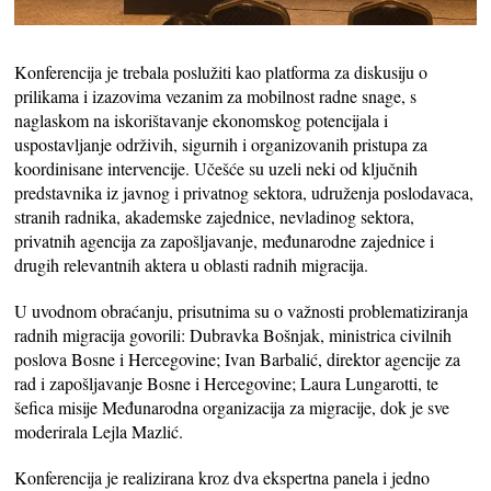
Konferencija je trebala poslužiti kao platforma za diskusiju o
prilikama i izazovima vezanim za mobilnost radne snage, s
naglaskom na iskorištavanje ekonomskog potencijala i
uspostavljanje održivih, sigurnih i organizovanih pristupa za
koordinisane intervencije. Učešće su uzeli neki od ključnih
predstavnika iz javnog i privatnog sektora, udruženja poslodavaca,
stranih radnika, akademske zajednice, nevladinog sektora,
privatnih agencija za zapošljavanje, međunarodne zajednice i
drugih relevantnih aktera u oblasti radnih migracija.
U uvodnom obraćanju, prisutnima su o važnosti problematiziranja
radnih migracija govorili: Dubravka Bošnjak, ministrica civilnih
poslova Bosne i Hercegovine; Ivan Barbalić, direktor agencije za
rad i zapošljavanje Bosne i Hercegovine; Laura Lungarotti, te
šefica misije Međunarodna organizacija za migracije, dok je sve
moderirala Lejla Mazlić.
Konferencija je realizirana kroz dva ekspertna panela i jedno