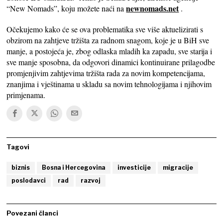
newnomads.net
“New Nomads”, koju možete naći na
.
Očekujemo kako će se ova problematika sve više aktuelizirati s
obzirom na zahtjeve tržišta za radnom snagom, koje je u BiH sve
manje, a postojeća je, zbog odlaska mladih ka zapadu, sve starija i
sve manje sposobna, da odgovori dinamici kontinuirane prilagodbe
promjenjivim zahtjevima tržišta rada za novim kompetencijama,
znanjima i vještinama u skladu sa novim tehnologijama i njihovim
primjenama.
Tagovi
biznis
Bosna i Hercegovina
investicije
migracije
poslodavci
rad
razvoj
Povezani članci