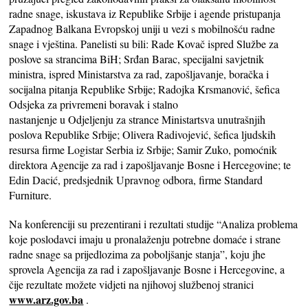
radne snage, iskustava iz Republike Srbije i agende pristupanja
Zapadnog Balkana Evropskoj uniji u vezi s mobilnošću radne
snage i vještina. Panelisti su bili: Rade Kovač ispred Službe za
poslove sa strancima BiH; Srđan Barac, specijalni savjetnik
ministra, ispred Ministarstva za rad, zapošljavanjе, boračka i
socijalna pitanja Republike Srbije; Radojka Krsmanović, šefica
Odsjeka za privremeni boravak i stalno
nastanjenje u Odjeljenju za strance Ministartsva unutrašnjih
poslova Republike Srbije; Olivera Radivojević, šefica ljudskih
resursa firme Logistar Serbia iz Srbije; Samir Zuko, pomoćnik
direktora Agencije za rad i zapošljavanje Bosne i Hercegovine; te
Edin Dacić, predsjednik Upravnog odbora, firme Standard
Furniture.
Na konferenciji su prezentirani i rezultati studije “Analiza problema
koje poslodavci imaju u pronalaženju potrebne domaće i strane
radne snage sa prijedlozima za poboljšanje stanja”, koju jhe
sprovela Agencija za rad i zapošljavanje Bosne i Hercegovine, a
čije rezultate možete vidjeti na njihovoj službenoj stranici
www.arz.gov.ba
.