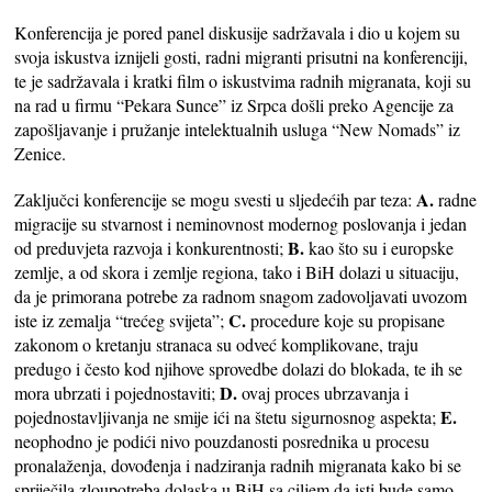
Konferencija je pored panel diskusije sadržavala i dio u kojem su
svoja iskustva iznijeli gosti, radni migranti prisutni na konferenciji,
te je sadržavala i kratki film o iskustvima radnih migranata, koji su
na rad u firmu “Pekara Sunce” iz Srpca došli preko Agencije za
zapošljavanje i pružanje intelektualnih usluga “New Nomads” iz
Zenice.
A.
Zaključci konferencije se mogu svesti u sljedećih par teza:
radne
migracije su stvarnost i neminovnost modernog poslovanja i jedan
B.
od preduvjeta razvoja i konkurentnosti;
kao što su i europske
zemlje, a od skora i zemlje regiona, tako i BiH dolazi u situaciju,
da je primorana potrebe za radnom snagom zadovoljavati uvozom
C.
iste iz zemalja “trećeg svijeta”;
procedure koje su propisane
zakonom o kretanju stranaca su odveć komplikovane, traju
predugo i često kod njihove sprovedbe dolazi do blokada, te ih se
D.
mora ubrzati i pojednostaviti;
ovaj proces ubrzavanja i
E.
pojednostavljivanja ne smije ići na štetu sigurnosnog aspekta;
neophodno je podići nivo pouzdanosti posrednika u procesu
pronalaženja, dovođenja i nadziranja radnih migranata kako bi se
spriječila zloupotreba dolaska u BiH sa ciljem da isti bude samo