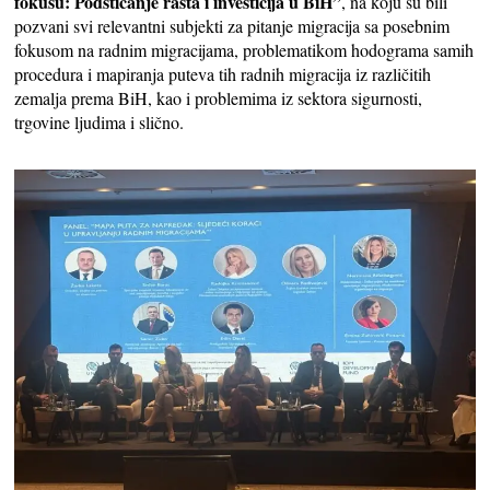
fokusu: Podsticanje rasta i investicija u BiH”
, na koju su bili
pozvani svi relevantni subjekti za pitanje migracija sa posebnim
fokusom na radnim migracijama, problematikom hodograma samih
procedura i mapiranja puteva tih radnih migracija iz različitih
zemalja prema BiH, kao i problemima iz sektora sigurnosti,
trgovine ljudima i slično.