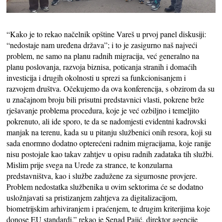
“Kako je to rekao načelnik opštine Vareš u prvoj panel diskusiji:
“nedostaje nam uređena država”; i to je zasigurno naš najveći
problem, ne samo na planu radnih migracija, već generalno na
planu poslovanja, razvoja biznisa, poticanja stranih i domaćih
investicija i drugih okolnosti u sprezi sa funkcionisanjem i
razvojem društva. Očekujemo da ova konferencija, s obzirom da su
u značajnom broju bili prisutni predstavnici vlasti, pokrene brže
rješavanje problema procedura, koje je već ozbiljno i temeljito
pokrenuto, ali ide sporo, te da se nadomjesti evidentni kadrovski
manjak na terenu, kada su u pitanju službenici onih resora, koji su
sada enormno dodatno opterećeni radnim migracijama, koje ranije
nisu postojale kao takav zahtjev u opisu radnih zadataka tih službi.
Mislim prije svega na Urede za strance, te konzularna
predstavništva, kao i službe zadužene za sigurnosne provjere.
Problem nedostatka službenika u ovim sektorima će se dodatno
usložnjavati sa pristizanjem zahtjeva za digitalizacijom,
biometrijskim arhiviranjem i praćenjem, te drugim kriterijima koje
donose EU standardi.” rekao je Senad Pajić, direktor agencije