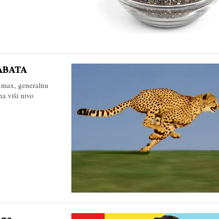
TABATA
O2max, generalnu
na viši nivo
 ga