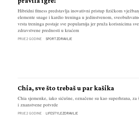
pravila igre!
Hibridni fitness predstavlja inovativni pristup fizičkom vježba
elemente snage i kardio treninga u jedinstvenom, sveobuhvat
vrsta treninga postaje sve popularnija jer pruža korisnicima s
zdravstvene prednosti u kraćem
PRIJE 2 GODINE
SPORT
·
ZDRAVLJE
Chia, sve što trebaš u par kašika
Chia sjemenke, iako sićušne, označene su kao superhrana, za š
i znanstvene potvrde
PRIJE 2 GODINE
LIFESTYLE
·
ZDRAVLJE