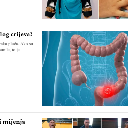
log crijeva?
 raka pluća. Ako su
nile, to je
ji mijenja