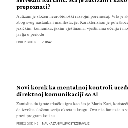
prepoznati?
Autizam je složen neurobiološki razvojni poremećaj. Vrlo je 
zbog svog nastanka i manifestacije. Karakteriziran je poteškoć
jezičkim, komunikacijskim vještinama, vještinama učenja i mo
javlja u periodu
PRIJE 2 GODINE
ZDRAVLJE
Novi korak ka mentalnoj kontroli uređa
direktnoj komunikaciji sa AI
Zamislite da igrate trkačku igru ​​kao što je Mario Kart, korist
da izvršite složenu seriju okreta u krugu. Ovo nije fantazija o v
pravi program koji su
PRIJE 2 GODINE
NAUKA
·
ZANIMLJIVOSTI
·
ZDRAVLJE