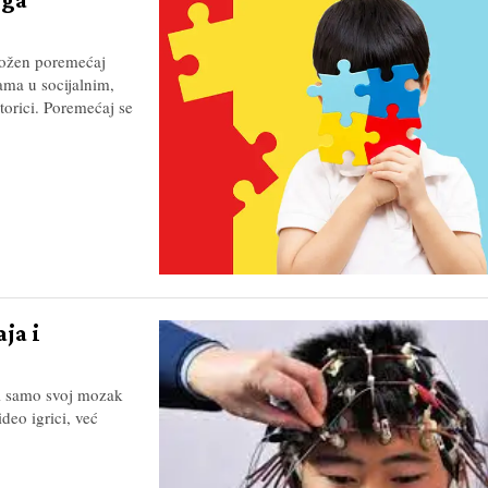
složen poremećaj
ama u socijalnim,
torici. Poremećaj se
ja i
eći samo svoj mozak
ideo igrici, već