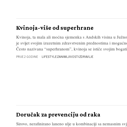
Kvinoja-više od superhrane
Kvinoja, ta mala ali moćna sjemenka s Andskih visina u Južno
je svijet svojim izuzetnim zdravstvenim prednostima i mogućno
Često nazivana “superhranom”, kvinoja se ističe svojim bogat
PRIJE 2 GODINE
LIFESTYLE
·
ZANIMLJIVOSTI
·
ZDRAVLJE
Doručak za prevenciju od raka
Sirovo, nerafinirano laneno ulje u kombinaciji sa nemasnim s