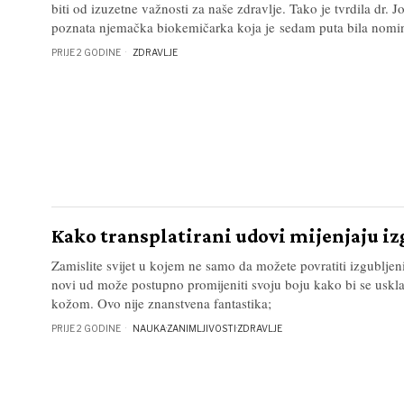
biti od izuzetne važnosti za naše zdravlje. Tako je tvrdila dr.
poznata njemačka biokemičarka koja je sedam puta bila nomi
PRIJE 2 GODINE
ZDRAVLJE
Kako transplatirani udovi mijenjaju iz
Zamislite svijet u kojem ne samo da možete povratiti izgubljeni
novi ud može postupno promijeniti svoju boju kako bi se uskl
kožom. Ovo nije znanstvena fantastika;
PRIJE 2 GODINE
NAUKA
·
ZANIMLJIVOSTI
·
ZDRAVLJE