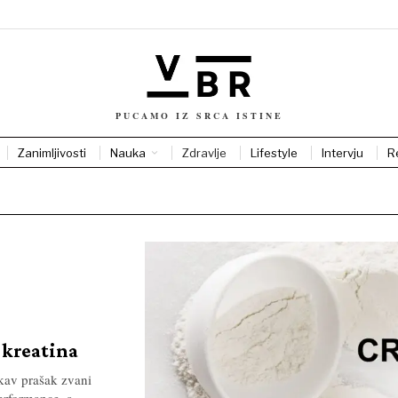
PUCAMO IZ SRCA ISTINE
Zanimljivosti
Nauka
Zdravlje
Lifestyle
Intervju
R
 kreatina
kav prašak zvani
performance, a