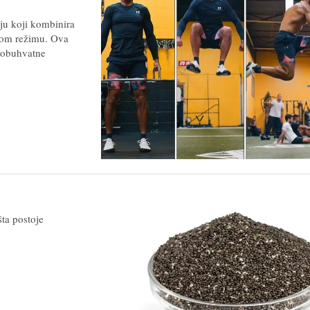
nju koji kombinira
nom režimu. Ova
veobuhvatne
ta postoje