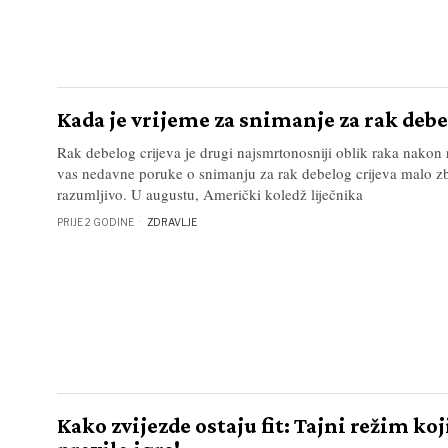
Kada je vrijeme za snimanje za rak debe
Rak debelog crijeva je drugi najsmrtonosniji oblik raka nakon
vas nedavne poruke o snimanju za rak debelog crijeva malo zbu
razumljivo. U augustu, Američki koledž liječnika
PRIJE 2 GODINE
ZDRAVLJE
Kako zvijezde ostaju fit: Tajni režim ko