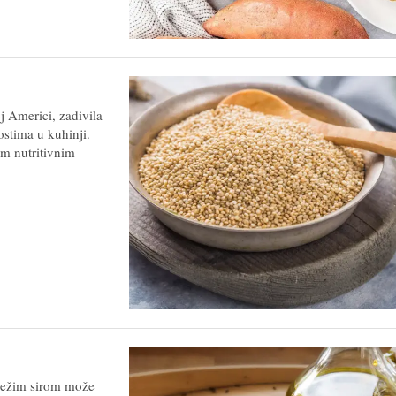
j Americi, zadivila
stima u kuhinji.
im nutritivnim
vježim sirom može