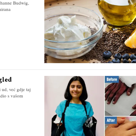
 Johanne Budwig,
nirana
gled
 ud, već gdje taj
adio s vašom