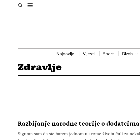
Najnovije
Vijesti
Sport
Biznis
Zdravlje
Razbijanje narodne teorije o dodatcima
Siguran sam da ste barem jednom u svome životu čuli za neka
kreatin. Sportisti ga često uzimaju kako bi poboljšali snagu i 