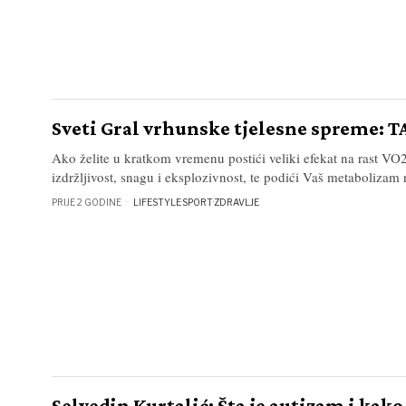
Sveti Gral vrhunske tjelesne spreme: 
Ako želite u kratkom vremenu postići veliki efekat na rast V
izdržljivost, snagu i eksplozivnost, te podići Vaš metabolizam 
PRIJE 2 GODINE
LIFESTYLE
·
SPORT
·
ZDRAVLJE
Selvedin Kurtalić: Šta je autizam i kako