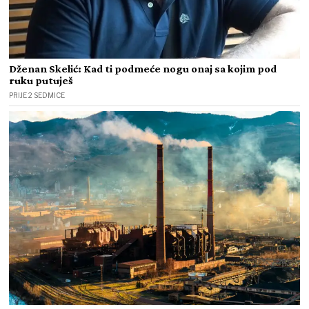
Dženan Skelić: Kad ti podmeće nogu onaj sa kojim pod
ruku putuješ
PRIJE 2 SEDMICE