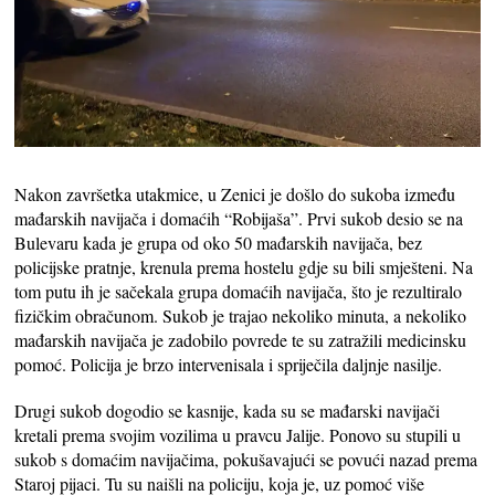
Nakon završetka utakmice, u Zenici je došlo do sukoba između
mađarskih navijača i domaćih “Robijaša”. Prvi sukob desio se na
Bulevaru kada je grupa od oko 50 mađarskih navijača, bez
policijske pratnje, krenula prema hostelu gdje su bili smješteni. Na
tom putu ih je sačekala grupa domaćih navijača, što je rezultiralo
fizičkim obračunom. Sukob je trajao nekoliko minuta, a nekoliko
mađarskih navijača je zadobilo povrede te su zatražili medicinsku
pomoć. Policija je brzo intervenisala i spriječila daljnje nasilje.
Drugi sukob dogodio se kasnije, kada su se mađarski navijači
kretali prema svojim vozilima u pravcu Jalije. Ponovo su stupili u
sukob s domaćim navijačima, pokušavajući se povući nazad prema
Staroj pijaci. Tu su naišli na policiju, koja je, uz pomoć više