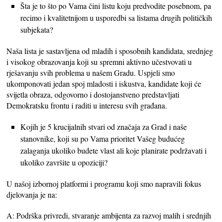
Šta je to što po Vama čini listu koju predvodite posebnom, pa
recimo i kvalitetnijom u usporedbi sa listama drugih političkih
subjekata?
Naša lista je sastavljena od mladih i sposobnih kandidata, srednjeg
i visokog obrazovanja koji su spremni aktivno učestvovati u
rješavanju svih problema u našem Gradu. Uspjeli smo
ukomponovati jedan spoj mladosti i iskustva, kandidate koji će
svijetla obraza, odgovorno i dostojanstveno predstavljati
Demokratsku frontu i raditi u interesu svih građana.
Kojih je 5 krucijalnih stvari od značaja za Grad i naše
stanovnike, koji su po Vama prioritet Vašeg budućeg
zalaganja ukoliko budete vlast ali koje planirate podržavati i
ukoliko završite u opoziciji?
U našoj izbornoj platformi i programu koji smo napravili fokus
djelovanja je na:
A: Podrška privredi, stvaranje ambijenta za razvoj malih i srednjih