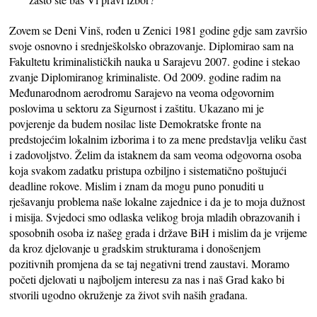
Zovem se Deni Vinš, rođen u Zenici 1981 godine gdje sam završio
svoje osnovno i srednješkolsko obrazovanje. Diplomirao sam na
Fakultetu kriminalističkih nauka u Sarajevu 2007. godine i stekao
zvanje Diplomiranog kriminaliste. Od 2009. godine radim na
Međunarodnom aerodromu Sarajevo na veoma odgovornim
poslovima u sektoru za Sigurnost i zaštitu. Ukazano mi je
povjerenje da budem nosilac liste Demokratske fronte na
predstojećim lokalnim izborima i to za mene predstavlja veliku čast
i zadovoljstvo. Želim da istaknem da sam veoma odgovorna osoba
koja svakom zadatku pristupa ozbiljno i sistematično poštujući
deadline rokove. Mislim i znam da mogu puno ponuditi u
rješavanju problema naše lokalne zajednice i da je to moja dužnost
i misija. Svjedoci smo odlaska velikog broja mladih obrazovanih i
sposobnih osoba iz našeg grada i države BiH i mislim da je vrijeme
da kroz djelovanje u gradskim strukturama i donošenjem
pozitivnih promjena da se taj negativni trend zaustavi. Moramo
početi djelovati u najboljem interesu za nas i naš Grad kako bi
stvorili ugodno okruženje za život svih naših građana.