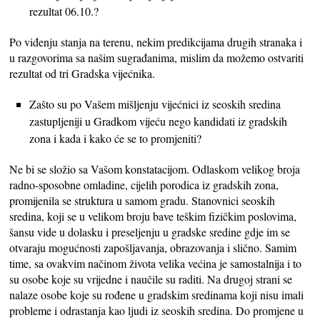
rezultat 06.10.?
Po viđenju stanja na terenu, nekim predikcijama drugih stranaka i
u razgovorima sa našim sugrađanima, mislim da možemo ostvariti
rezultat od tri Gradska vijećnika.
Zašto su po Vašem mišljenju vijećnici iz seoskih sredina
zastupljeniji u Gradkom vijeću nego kandidati iz gradskih
zona i kada i kako će se to promjeniti?
Ne bi se složio sa Vašom konstatacijom. Odlaskom velikog broja
radno-sposobne omladine, cijelih porodica iz gradskih zona,
promijenila se struktura u samom gradu. Stanovnici seoskih
sredina, koji se u velikom broju bave teškim fizičkim poslovima,
šansu vide u dolasku i preseljenju u gradske sredine gdje im se
otvaraju mogućnosti zapošljavanja, obrazovanja i slično. Samim
time, sa ovakvim načinom života velika većina je samostalnija i to
su osobe koje su vrijedne i naučile su raditi. Na drugoj strani se
nalaze osobe koje su rođene u gradskim sredinama koji nisu imali
probleme i odrastanja kao ljudi iz seoskih sredina. Do promjene u