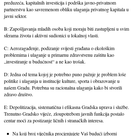
preduzeća, kapitalnih investicija i podrška javno-privatnom
partnerstvu kao savremenom obliku ulaganja privatnog kapitala u
javni sektor.
B: Zapošljavanja mladih osoba koji moraju biti zastupljeni u svim
sferama života i aktivni sudionici u lokalnoj vlasti.
C: Aerozagađenje, podizanje svijesti građana o ekološkim
problemima i ulaganje u primarnu zdravstvenu zaštitu kao
„investiranje u budućnost“ a ne kao trošak.
D: Jedna od tema kojoj je potrebno puno pažnje je problem loše
politike i ulaganja u institucije kulture, sporta i obrazovanje u
našem Gradu. Potrebna su racionalna ulaganja kako bi stvorili
zdravo društvo.
E: Depolitizacija, sistematična i efikasna Gradska uprava i službe.
Trenutno Gradsko vijeće, zloupotrebom javnih funkcija postalo
centar moći za postizanje ličnih i stranačkih interesa.
Na koji broj viječnika procjenjujete Vaš budući izborni