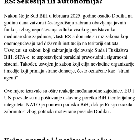
RS: Sekesija ili autonomija?
Nakon što je Sud BiH u februaru 2025. godine osudio Dodika na
godinu dana zatvora i šestogodišnju zabranu obavljanja javnih
funkcija zbog nepoštovanja odluka visokog predstavnika
međunarodne zajednice, vlasti RS-a donijele su niz zakona koji
onemogućavaju rad državnih institucija na teritoriji entiteta.
Usvojeni su zakoni koji zabranjuju djelovanje Suda i Tužilaštva
BiH, SIPA-e, te uspostavljeni paralelni pravosudni i sigurnosni
sistemi. Također, usvojen je zakon koji cilja nevladine organizacije
i medije koji primaju strane donacije, često označene kao “strani
agenti” .
Ove mjere izazvale su oštre reakcije međunarodne zajednice. EU i
UN pozvale su na poštovanje ustavnog poretka BiH i teritorijalnog
integriteta. NATO je ponovio podršku BiH, dok je Rusija izrazila
zabrinutost zbog politički motivirane presude Dodiku .