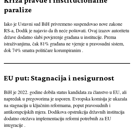
Kriza pravde i institucionalne
paralize
Iako je Ustavni sud BiH privremeno suspendovao nove zakone
RS-a, Dodik je najavio da ih neće poštovati. Ovaj izazov autoritetu
države dodatno slabi povjerenje građana u institucije. Prema
istraživanjima, čak 81% građana ne vjeruje u pravosudni sistem,
dok 74% smatra političare korumpiranim .
EU put: Stagnacija i nesigurnost
BiH je 2022. godine dobila status kandidata za članstvo u EU, ali
napredak u pregovorima je usporen. Evropska komisija je ukazala
na stagnaciju u ključnim reformama, poput pravosudnih i
antikorupcijskih mjera. Dodikova opstrukcija državnih institucija
dodatno otežava implementaciju reformi potrebnih za EU
integracije .