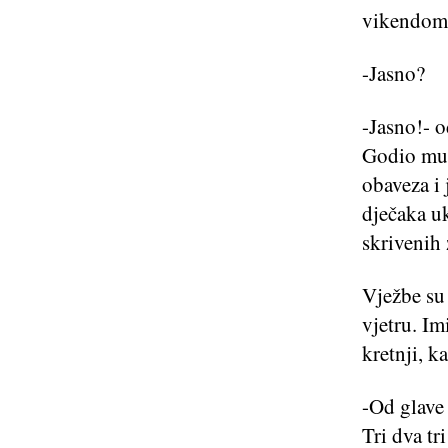
vikendom
-Jasno?
-Jasno!- 
Godio mu j
obaveza i 
dječaka uk
skrivenih 
Vježbe su 
vjetru. Im
kretnji, k
-Od glave 
Tri dva tr