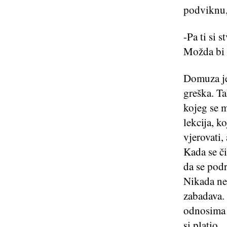
podviknu, 
-Pa ti si 
Možda bi 
Domuza je 
greška. Ta
kojeg se m
lekcija, k
vjerovati,
Kada se či
da se podr
Nikada neć
zabadava. 
odnosima 
si platio.