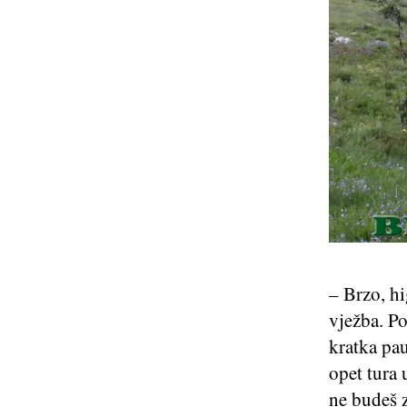
– Brzo, hi
vježba. Po
kratka pau
opet tura 
ne budeš z