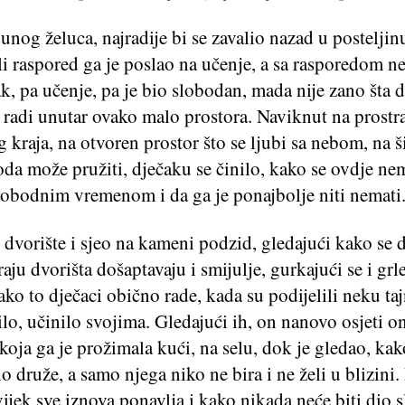
punog želuca, najradije bi se zavalio nazad u posteljinu
li raspored ga je poslao na učenje, a sa rasporedom n
, pa učenje, pa je bio slobodan, mada nije zano šta 
radi unutar ovako malo prostora. Naviknut na prostr
 kraja, na otvoren prostor što se ljubi sa nebom, na š
da može pružiti, dječaku se činilo, kako se ovdje ne
slobodnim vremenom i da ga je ponajbolje niti nemati
u dvorište i sjeo na kameni podzid, gledajući kako se 
ju dvorišta došaptavaju i smijulje, gurkajući se i grl
ko to dječaci obično rade, kada su podijelili neku taj
žilo, učinilo svojima. Gledajući ih, on nanovo osjeti o
koja ga je prožimala kući, na selu, dok je gledao, kak
druže, a samo njega niko ne bira i ne želi u blizini.
ijek sve iznova ponavlja i kako nikada neće biti dio s