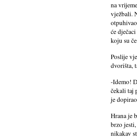
na vrijem
vježbali. 
otpuhivao 
će dječac
koju su če
Poslije vj
dvorišta,
-Idemo! Do
čekali taj
je dopirao
Hrana je b
brzo jesti
nikakav st