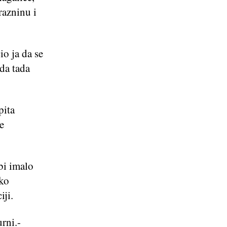
razninu i
io ja da se
da tada
pita
e
bi imalo
eko
iji.
rni.-