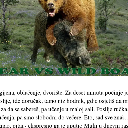
gijena, oblačenje, dvorište. Za deset minuta počinje j
slije, ide doručak, tamo niz hodnik, gdje osjetiš da m
za da se sabereš, pa učenje u maloj sali. Poslije ručka,
učenja, pa smo slobodni do večere. Eto, sad sve znaš.
nao, pitaj.- ekspresno ga je uputio Muki u dnevni ra