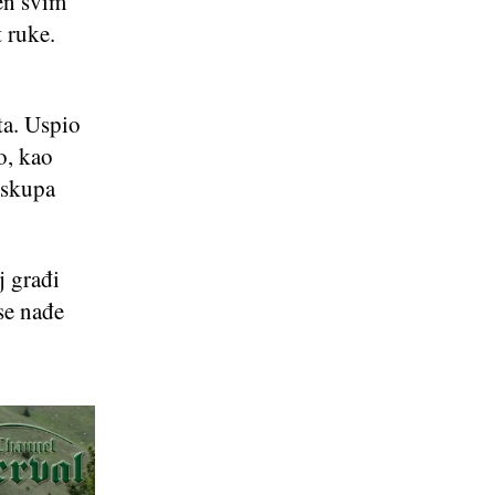
en svim
 ruke.
ta. Uspio
o, kao
 skupa
j građi
se nađe