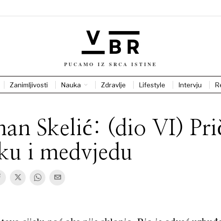
PUCAMO IZ SRCA ISTINE
Zanimljivosti
Nauka
Zdravlje
Lifestyle
Intervju
R
an Skelić: (dio VI) Pri
ku i medvjedu