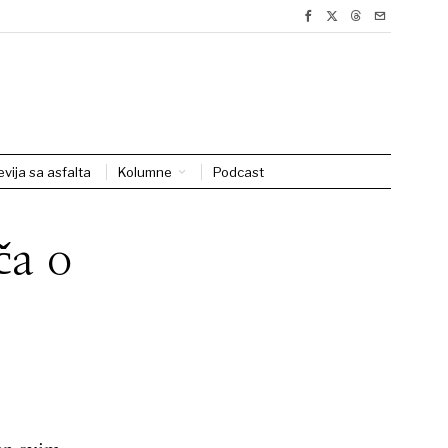
evija sa asfalta
Kolumne
Podcast
ča o