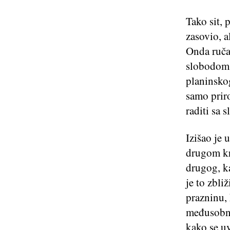
Tako sit, 
zasovio, a
Onda ručak
slobodom 
planinskog
samo priro
raditi sa 
Izišao je 
drugom kra
drugog, ka
je to zbli
prazninu, 
međusobno 
kako se uv