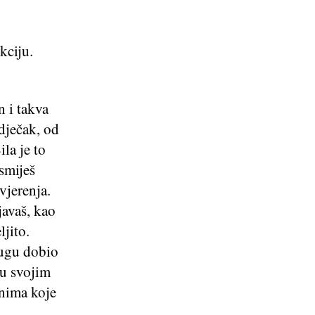
kciju.
n i takva
dječak, od
la je to
 smiješ
vjerenja.
javaš, kao
ljito.
lugu dobio
 u svojim
onima koje