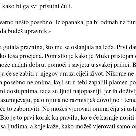
kako bi ga svi prisutni čuli.
stvarno nešto posebno. Iz opanaka, pa bi odmah na fun
da budeš upravnik.-
gutala praznina, što mu se oslanjala na leđa. Prvi da
ko loša procjena. Pomislio je kako je Muki pristojan 
ože nadati dobru, pomoći i savjetu u svakoj prilici. Bi
oja će se zabiti u njegov um za cijeli život. Nikome ne
 a posebno ne onima, koji su u tebi zapalili plamen po
ni dostupnima, tada su ljudi najopasniji, jer ih doživl
azumijevaju, pa o njima ne razmišljaš dovoljno i teme
e to zaboraviti. Ne možeš vjerovati onima čiju si us
Bio je to prvi korak ka pravilu, koje će kasnije nositi
sa ljudima, a koje kaže, kako možeš vjerovati samo 