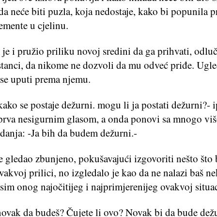
a neće biti puzla, koja nedostaje, kako bi popunila p
emente u cjelinu.
 je i pružio priliku novoj sredini da ga prihvati, odluč
stanci, da nikome ne dozvoli da mu odveć priđe. Ugle
 se uputi prema njemu.
kako se postaje dežurni. mogu li ja postati dežurni?- i
rva nesigurnim glasom, a onda ponovi sa mnogo viš
anja: -Ja bih da budem dežurni.-
 gledao zbunjeno, pokušavajući izgovoriti nešto što 
vakvoj prilici, no izgledalo je kao da ne nalazi baš n
osim onog najočitijeg i najprimjerenijeg ovakvoj situac
 novak da budeš? Čujete li ovo? Novak bi da bude dežu