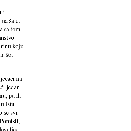
 i
ema šale.
da sa tom
anstvo
irinu koju
ma šta
.
dječaci na
eći jedan
nu, pa ih
nu istu
o se svi
 Pomisli,
lagalice,