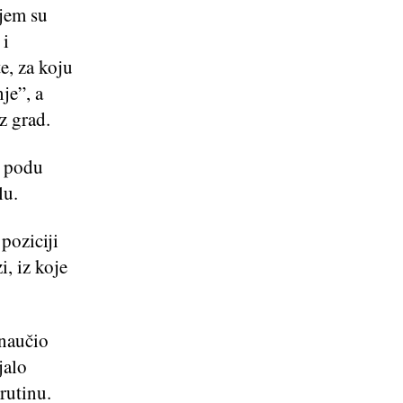
ojem su
 i
e, za koju
je”, a
z grad.
m podu
lu.
poziciji
, iz koje
 naučio
jalo
rutinu.