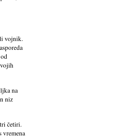
i vojnik.
rasporeda
 od
svojih
uljka na
an niz
ri četiri.
 s vremena