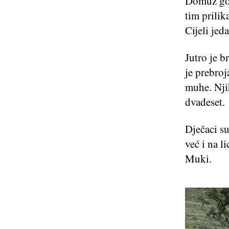
Domuz got
tim prilik
Cijeli jed
Jutro je b
je prebroj
muhe. Nji
dvadeset.
Dječaci su
već i na l
Muki.