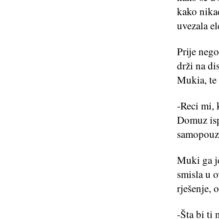
kako nikad
uvezala el
Prije nego
drži na di
Mukia, te
-Reci mi, 
Domuz isp
samopouzd
Muki ga je
smisla u o
rješenje, 
-Šta bi ti