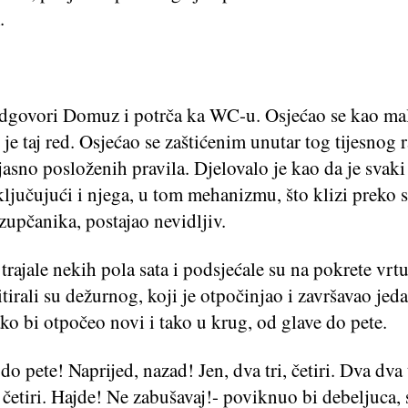
.
odgovori Domuz i potrča ka WC-u. Osjećao se kao mal
e taj red. Osjećao se zaštićenim unutar tog tijesnog 
jasno posloženih pravila. Djelovalo je kao da je svaki
ljučujući i njega, u tom mehanizmu, što klizi preko 
zupčanika, postajao nevidljiv.
trajale nekih pola sata i podsjećale su na pokrete vrt
itirali su dežurnog, koji je otpočinjao i završavao jed
ako bi otpočeo novi i tako u krug, od glave do pete.
do pete! Naprijed, nazad! Jen, dva tri, četiri. Dva dva t
i četiri. Hajde! Ne zabušavaj!- poviknuo bi debeljuca,