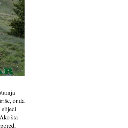
utarnja
iriše, onda
 slijedi
 Ako šta
spored,