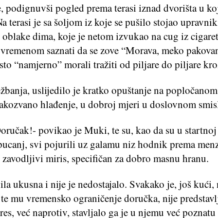
e, podignuvši pogled prema terasi iznad dvorišta u k
Na terasi je sa šoljom iz koje se pušilo stojao upravnik
oblake dima, koje je netom izvukao na cug iz cigaret
i vremenom saznati da se zove “Morava, meko pakovan
sto “namjerno” morali tražiti od piljare do piljare kro
ežbanja, uslijedilo je kratko opuštanje na popločano
 takozvano hlađenje, u dobroj mjeri u doslovnom smis
ručak!- povikao je Muki, te su, kao da su u startnoj 
 pucanj, svi pojurili uz galamu niz hodnik prema menzi
 zavodljivi miris, specifičan za dobro masnu hranu.
ila ukusna i nije je nedostajalo. Svakako je, još kući,
, te mu vremensko ograničenje doručka, nije predstavl
res, već naprotiv, stavljalo ga je u njemu već poznatu 