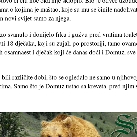
ovo cijelu noć oka nije sklopio. Bio je odveć uzbuđ
ama o kojima je maštao, koje su mu se činile nadohvat
an novi svijet samo za njega.
rzo svanulo i donijelo frku i gužvu pred vratima toale
ati 18 dječaka, koji su zujali po prostoriji, tamo ovam
h osamnaest i dječak koji će danas doći i Domuz, sve
 bili različite dobi, što se ogledalo ne samo u njihovo
icima. Samo što je Domuz ustao sa kreveta, pred njim 