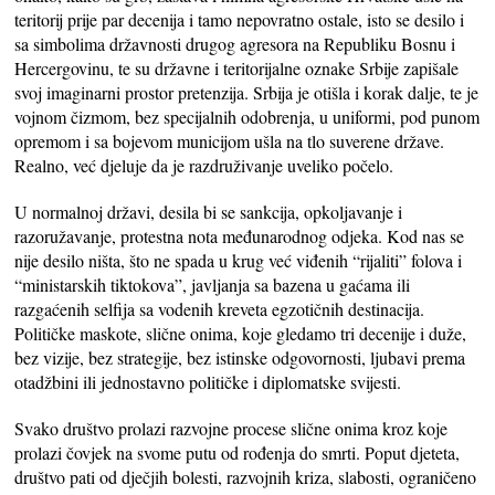
teritorij prije par decenija i tamo nepovratno ostale, isto se desilo i
sa simbolima državnosti drugog agresora na Republiku Bosnu i
Hercergovinu, te su državne i teritorijalne oznake Srbije zapišale
svoj imaginarni prostor pretenzija. Srbija je otišla i korak dalje, te je
vojnom čizmom, bez specijalnih odobrenja, u uniformi, pod punom
opremom i sa bojevom municijom ušla na tlo suverene države.
Realno, već djeluje da je razdruživanje uveliko počelo.
U normalnoj državi, desila bi se sankcija, opkoljavanje i
razoružavanje, protestna nota međunarodnog odjeka. Kod nas se
nije desilo ništa, što ne spada u krug već viđenih “rijaliti” folova i
“ministarskih tiktokova”, javljanja sa bazena u gaćama ili
razgaćenih selfija sa vodenih kreveta egzotičnih destinacija.
Političke maskote, slične onima, koje gledamo tri decenije i duže,
bez vizije, bez strategije, bez istinske odgovornosti, ljubavi prema
otadžbini ili jednostavno političke i diplomatske svijesti.
Svako društvo prolazi razvojne procese slične onima kroz koje
prolazi čovjek na svome putu od rođenja do smrti. Poput djeteta,
društvo pati od dječjih bolesti, razvojnih kriza, slabosti, ograničeno