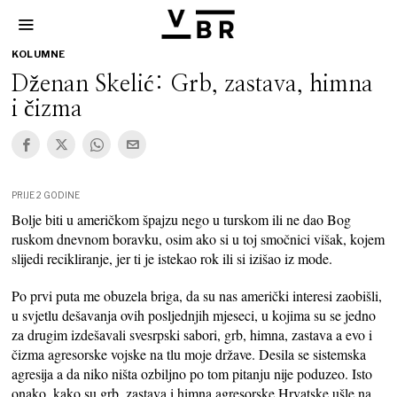
KOLUMNE
Dženan Skelić: Grb, zastava, himna
i čizma
PRIJE 2 GODINE
Bolje biti u američkom špajzu nego u turskom ili ne dao Bog
ruskom dnevnom boravku, osim ako si u toj smočnici višak, kojem
slijedi recikliranje, jer ti je istekao rok ili si izišao iz mode.
Po prvi puta me obuzela briga, da su nas američki interesi zaobišli,
u svjetlu dešavanja ovih posljednjih mjeseci, u kojima su se jedno
za drugim izdešavali svesrpski sabori, grb, himna, zastava a evo i
čizma agresorske vojske na tlu moje države. Desila se sistemska
agresija a da niko ništa ozbiljno po tom pitanju nije poduzeo. Isto
onako, kako su grb, zastava i himna agresorske Hrvatske ušle na