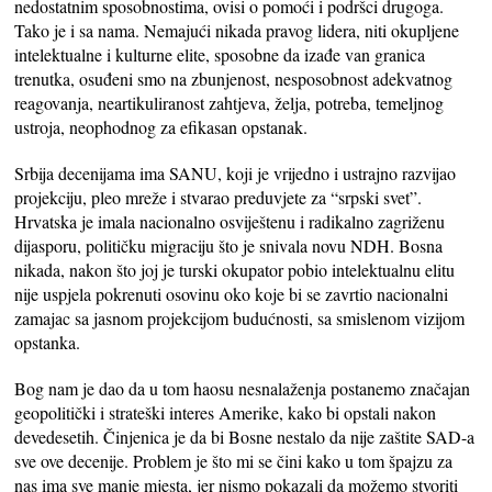
nedostatnim sposobnostima, ovisi o pomoći i podršci drugoga.
Tako je i sa nama. Nemajući nikada pravog lidera, niti okupljene
intelektualne i kulturne elite, sposobne da izađe van granica
trenutka, osuđeni smo na zbunjenost, nesposobnost adekvatnog
reagovanja, neartikuliranost zahtjeva, želja, potreba, temeljnog
ustroja, neophodnog za efikasan opstanak.
Srbija decenijama ima SANU, koji je vrijedno i ustrajno razvijao
projekciju, pleo mreže i stvarao preduvjete za “srpski svet”.
Hrvatska je imala nacionalno osviještenu i radikalno zagriženu
dijasporu, političku migraciju što je snivala novu NDH. Bosna
nikada, nakon što joj je turski okupator pobio intelektualnu elitu
nije uspjela pokrenuti osovinu oko koje bi se zavrtio nacionalni
zamajac sa jasnom projekcijom budućnosti, sa smislenom vizijom
opstanka.
Bog nam je dao da u tom haosu nesnalaženja postanemo značajan
geopolitički i strateški interes Amerike, kako bi opstali nakon
devedesetih. Činjenica je da bi Bosne nestalo da nije zaštite SAD-a
sve ove decenije. Problem je što mi se čini kako u tom špajzu za
nas ima sve manje mjesta, jer nismo pokazali da možemo stvoriti