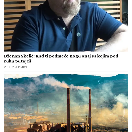
Dženan Skelić: Kad ti podmeće nogu onaj sa kojim pod
ruku putuješ
PRIJE 2 SEDMICE