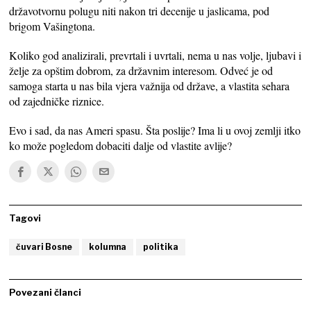
državotvornu polugu niti nakon tri decenije u jaslicama, pod
brigom Vašingtona.
Koliko god analizirali, prevrtali i uvrtali, nema u nas volje, ljubavi i
želje za opštim dobrom, za državnim interesom. Odveć je od
samoga starta u nas bila vjera važnija od države, a vlastita sehara
od zajedničke riznice.
Evo i sad, da nas Ameri spasu. Šta poslije? Ima li u ovoj zemlji itko
ko može pogledom dobaciti dalje od vlastite avlije?
Tagovi
čuvari Bosne
kolumna
politika
Povezani članci