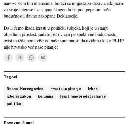
nanose štetu tim interesima, boreći se umjesto za državu, isključivo
za svoje interese i zastupajući agendu iz, pod pepelom naše
budućnosti, davno zakopane Deklaracije.
Da li ćemo ikada izrasti u politički subjekt, koji je u stanju
objediniti prošlost, sadašnjost i viziju perspektivne budućnosti,
ovisi možda ponajviše od naše spremnosti da uvidimo kako PLHP
nije hrvatsko već naše pitanje!
Tagovi
Bosna i Hercegovina
hrvatsko pitanje
izbori
izborni zakon
kolumna
legitimno predstavljanje
politika
Povezani članci