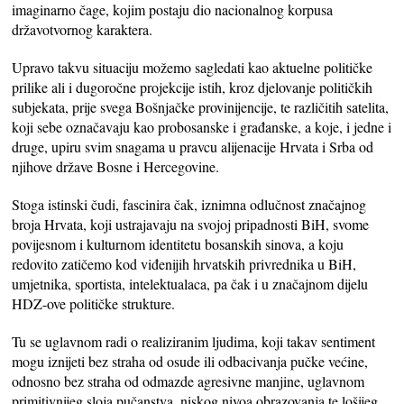
imaginarno čage, kojim postaju dio nacionalnog korpusa
državotvornog karaktera.
Upravo takvu situaciju možemo sagledati kao aktuelne političke
prilike ali i dugoročne projekcije istih, kroz djelovanje političkih
subjekata, prije svega Bošnjačke provinijencije, te različitih satelita,
koji sebe označavaju kao probosanske i građanske, a koje, i jedne i
druge, upiru svim snagama u pravcu alijenacije Hrvata i Srba od
njihove države Bosne i Hercegovine.
Stoga istinski čudi, fascinira čak, iznimna odlučnost značajnog
broja Hrvata, koji ustrajavaju na svojoj pripadnosti BiH, svome
povijesnom i kulturnom identitetu bosanskih sinova, a koju
redovito zatičemo kod viđenijih hrvatskih privrednika u BiH,
umjetnika, sportista, intelektualaca, pa čak i u značajnom dijelu
HDZ-ove političke strukture.
Tu se uglavnom radi o realiziranim ljudima, koji takav sentiment
mogu iznijeti bez straha od osude ili odbacivanja pučke većine,
odnosno bez straha od odmazde agresivne manjine, uglavnom
primitivnijeg sloja pučanstva, niskog nivoa obrazovanja te lošijeg