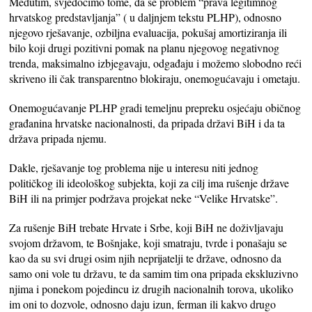
Međutim, svjedočimo tome, da se problem “prava legitimnog
hrvatskog predstavljanja” ( u daljnjem tekstu PLHP), odnosno
njegovo rješavanje, ozbiljna evaluacija, pokušaj amortiziranja ili
bilo koji drugi pozitivni pomak na planu njegovog negativnog
trenda, maksimalno izbjegavaju, odgađaju i možemo slobodno reći
skriveno ili čak transparentno blokiraju, onemogućavaju i ometaju.
Onemogućavanje PLHP gradi temeljnu prepreku osjećaju običnog
građanina hrvatske nacionalnosti, da pripada državi BiH i da ta
država pripada njemu.
Dakle, rješavanje tog problema nije u interesu niti jednog
političkog ili ideološkog subjekta, koji za cilj ima rušenje države
BiH ili na primjer podržava projekat neke “Velike Hrvatske”.
Za rušenje BiH trebate Hrvate i Srbe, koji BiH ne doživljavaju
svojom državom, te Bošnjake, koji smatraju, tvrde i ponašaju se
kao da su svi drugi osim njih neprijatelji te države, odnosno da
samo oni vole tu državu, te da samim tim ona pripada ekskluzivno
njima i ponekom pojedincu iz drugih nacionalnih torova, ukoliko
im oni to dozvole, odnosno daju izun, ferman ili kakvo drugo