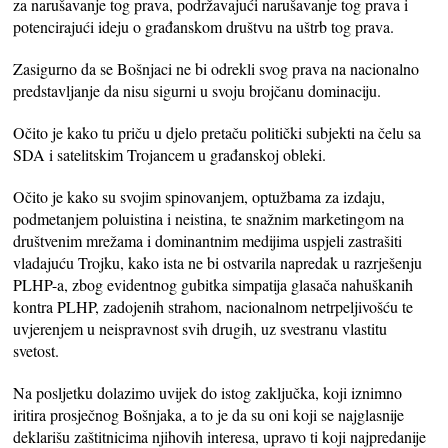
za narušavanje tog prava, podržavajući narušavanje tog prava i
potencirajući ideju o građanskom društvu na uštrb tog prava.
Zasigurno da se Bošnjaci ne bi odrekli svog prava na nacionalno
predstavljanje da nisu sigurni u svoju brojčanu dominaciju.
Očito je kako tu priču u djelo pretaču politički subjekti na čelu sa
SDA i satelitskim Trojancem u građanskoj obleki.
Očito je kako su svojim spinovanjem, optužbama za izdaju,
podmetanjem poluistina i neistina, te snažnim marketingom na
društvenim mrežama i dominantnim medijima uspjeli zastrašiti
vladajuću Trojku, kako ista ne bi ostvarila napredak u razrješenju
PLHP-a, zbog evidentnog gubitka simpatija glasača nahuškanih
kontra PLHP, zadojenih strahom, nacionalnom netrpeljivošću te
uvjerenjem u neispravnost svih drugih, uz svestranu vlastitu
svetost.
Na posljetku dolazimo uvijek do istog zaključka, koji iznimno
iritira prosječnog Bošnjaka, a to je da su oni koji se najglasnije
deklarišu zaštitnicima njihovih interesa, upravo ti koji najpredanije