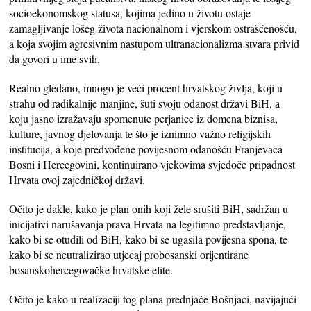
socioekonomskog statusa, kojima jedino u životu ostaje
zamagljivanje lošeg života nacionalnom i vjerskom ostrašćenošću,
a koja svojim agresivnim nastupom ultranacionalizma stvara privid
da govori u ime svih.
Realno gledano, mnogo je veći procent hrvatskog življa, koji u
strahu od radikalnije manjine, šuti svoju odanost državi BiH, a
koju jasno izražavaju spomenute perjanice iz domena biznisa,
kulture, javnog djelovanja te što je iznimno važno religijskih
institucija, a koje predvođene povijesnom odanošću Franjevaca
Bosni i Hercegovini, kontinuirano vjekovima svjedoče pripadnost
Hrvata ovoj zajedničkoj državi.
Očito je dakle, kako je plan onih koji žele srušiti BiH, sadržan u
inicijativi narušavanja prava Hrvata na legitimno predstavljanje,
kako bi se otuđili od BiH, kako bi se ugasila povijesna spona, te
kako bi se neutralizirao utjecaj probosanski orijentirane
bosanskohercegovačke hrvatske elite.
Očito je kako u realizaciji tog plana prednjače Bošnjaci, navijajući