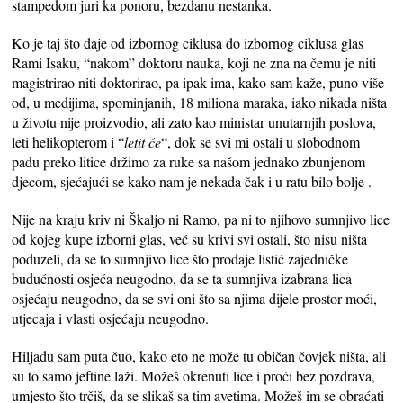
stampedom juri ka ponoru, bezdanu nestanka.
Ko je taj što daje od izbornog ciklusa do izbornog ciklusa glas
Rami Isaku, “nakom” doktoru nauka, koji ne zna na čemu je niti
magistrirao niti doktorirao, pa ipak ima, kako sam kaže, puno više
od, u medijima, spominjanih, 18 miliona maraka, iako nikada ništa
u životu nije proizvodio, ali zato kao ministar unutarnjih poslova,
leti helikopterom i “
letit će
“, dok se svi mi ostali u slobodnom
padu preko litice držimo za ruke sa našom jednako zbunjenom
djecom, sjećajući se kako nam je nekada čak i u ratu bilo bolje .
Nije na kraju kriv ni Škaljo ni Ramo, pa ni to njihovo sumnjivo lice
od kojeg kupe izborni glas, već su krivi svi ostali, što nisu ništa
poduzeli, da se to sumnjivo lice što prodaje listić zajedničke
budućnosti osjeća neugodno, da se ta sumnjiva izabrana lica
osjećaju neugodno, da se svi oni što sa njima dijele prostor moći,
utjecaja i vlasti osjećaju neugodno.
Hiljadu sam puta čuo, kako eto ne može tu običan čovjek ništa, ali
su to samo jeftine laži. Možeš okrenuti lice i proći bez pozdrava,
umjesto što trčiš, da se slikaš sa tim avetima. Možeš im se obraćati