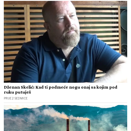
Dženan Skelić: Kad ti podmeće nogu onaj sa kojim pod
ruku putuješ
PRIJE 2 SEDMICE