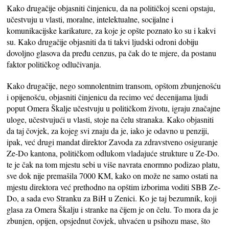
Kako drugačije objasniti činjenicu, da na političkoj sceni opstaju,
učestvuju u vlasti, moralne, intelektualne, socijalne i
komunikacijske karikature, za koje je opšte poznato ko su i kakvi
su. Kako drugačije objasniti da ti takvi ljudski odroni dobiju
dovoljno glasova da pređu cenzus, pa čak do te mjere, da postanu
faktor političkog odlučivanja.
Kako drugačije, nego somnolentnim transom, opštom zbunjenošću
i opijenošću, objasniti činjenicu da recimo već decenijama ljudi
poput Omera Škalje učestvuju u političkom životu, igraju značajne
uloge, učestvujući u vlasti, stoje na čelu stranaka. Kako objasniti
da taj čovjek, za kojeg svi znaju da je, iako je odavno u penziji,
ipak, već drugi mandat direktor Zavoda za zdravstveno osiguranje
Ze-Do kantona, političkom odlukom vladajuće strukture u Ze-Do.
te je čak na tom mjestu sebi u više navrata enormno podizao platu,
sve dok nije premašila 7000 KM, kako on može ne samo ostati na
mjestu direktora već prethodno na opštim izborima voditi SBB Ze-
Do, a sada evo Stranku za BiH u Zenici. Ko je taj bezumnik, koji
glasa za Omera Škalju i stranke na čijem je on čelu. To mora da je
zbunjen, opijen, opsjednut čovjek, uhvaćen u psihozu mase, što