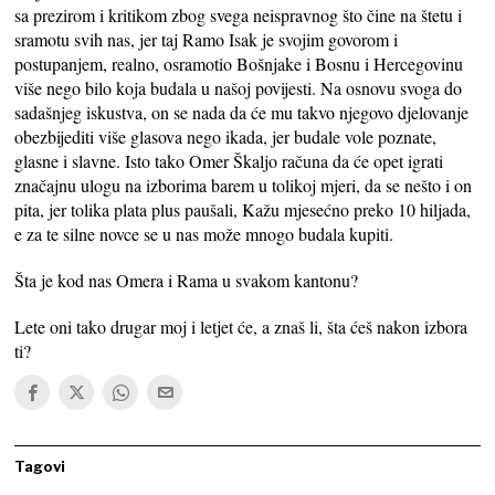
sa prezirom i kritikom zbog svega neispravnog što čine na štetu i
sramotu svih nas, jer taj Ramo Isak je svojim govorom i
postupanjem, realno, osramotio Bošnjake i Bosnu i Hercegovinu
više nego bilo koja budala u našoj povijesti. Na osnovu svoga do
sadašnjeg iskustva, on se nada da će mu takvo njegovo djelovanje
obezbijediti više glasova nego ikada, jer budale vole poznate,
glasne i slavne. Isto tako Omer Škaljo računa da će opet igrati
značajnu ulogu na izborima barem u tolikoj mjeri, da se nešto i on
pita, jer tolika plata plus paušali, Kažu mjesećno preko 10 hiljada,
e za te silne novce se u nas može mnogo budala kupiti.
Šta je kod nas Omera i Rama u svakom kantonu?
Lete oni tako drugar moj i letjet će, a znaš li, šta ćeš nakon izbora
ti?
Tagovi