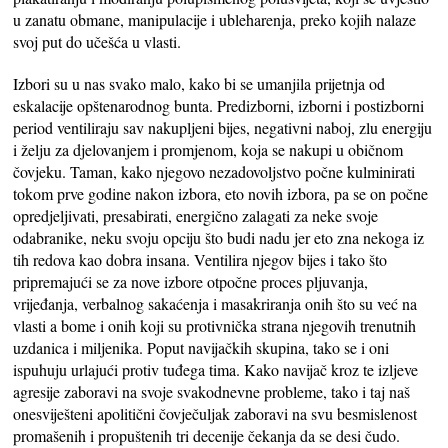
u zanatu obmane, manipulacije i ubleharenja, preko kojih nalaze
svoj put do učešća u vlasti.
Izbori su u nas svako malo, kako bi se umanjila prijetnja od
eskalacije opštenarodnog bunta. Predizborni, izborni i postizborni
period ventiliraju sav nakupljeni bijes, negativni naboj, zlu energiju
i želju za djelovanjem i promjenom, koja se nakupi u običnom
čovjeku. Taman, kako njegovo nezadovoljstvo počne kulminirati
tokom prve godine nakon izbora, eto novih izbora, pa se on počne
opredjeljivati, presabirati, energično zalagati za neke svoje
odabranike, neku svoju opciju što budi nadu jer eto zna nekoga iz
tih redova kao dobra insana. Ventilira njegov bijes i tako što
pripremajući se za nove izbore otpočne proces pljuvanja,
vrijeđanja, verbalnog sakaćenja i masakriranja onih što su već na
vlasti a bome i onih koji su protivnička strana njegovih trenutnih
uzdanica i miljenika. Poput navijačkih skupina, tako se i oni
ispuhuju urlajući protiv tuđega tima. Kako navijač kroz te izljeve
agresije zaboravi na svoje svakodnevne probleme, tako i taj naš
onesviješteni apolitični čovječuljak zaboravi na svu besmislenost
promašenih i propuštenih tri decenije čekanja da se desi čudo.