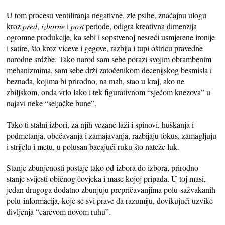
U tom procesu ventiliranja negativne, zle psihe, značajnu ulogu
kroz
pred
,
izborne
i
post
periode, odigra kreativna dimenzija
ogromne produkcije, ka sebi i sopstvenoj nesreći usmjerene ironije
i satire, što kroz viceve i gegove, razbija i tupi oštricu pravedne
narodne srdžbe. Tako narod sam sebe porazi svojim obrambenim
mehanizmima, sam sebe drži zatočenikom decenijskog besmisla i
beznađa, kojima bi prirodno, na mah, stao u kraj, ako ne
zbiljskom, onda vrlo lako i tek figurativnom “sječom knezova” u
najavi neke “seljačke bune”.
Tako ti stalni izbori, za njih vezane laži i spinovi, huškanja i
podmetanja, obećavanja i zamajavanja, razbijaju fokus, zamagljuju
i strijelu i metu, u polusan bacajući ruku što nateže luk.
Stanje zbunjenosti postaje tako od izbora do izbora, prirodno
stanje svijesti običnog čovjeka i mase kojoj pripada. U toj masi,
jedan drugoga dodatno zbunjuju prepričavanjima polu-sažvakanih
polu-informacija, koje se svi prave da razumiju, dovikujući uzvike
divljenja “carevom novom ruhu”.