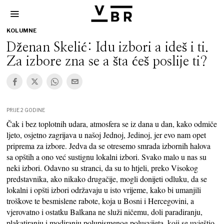
KOLUMNE
Dženan Skelić: Idu izbori a ideš i ti.
Za izbore zna se a šta ćeš poslije ti?
PRIJE 2 GODINE
Čak i bez toplotnih udara, atmosfera se iz dana u dan, kako odmiče
ljeto, osjetno zagrijava u našoj Jednoj, Jedinoj, jer evo nam opet
priprema za izbore. Jedva da se otresemo smrada izbornih halova
sa opštih a ono već sustignu lokalni izbori. Svako malo u nas su
neki izbori. Odavno su stranci, da su to htjeli, preko Visokog
predstavnika, ako nikako drugačije, mogli donijeti odluku, da se
lokalni i opšti izbori održavaju u isto vrijeme, kako bi umanjili
troškove te besmislene rabote, koja u Bosni i Hercegovini, a
vjerovatno i ostatku Balkana ne služi ničemu, doli paradiranju,
plakatiranju i modiranju polupismenog polusvijeta, koji se uvještio