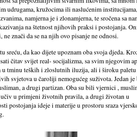
čnost sa prepoznatljivim stvarnim likovima, sa mnom l
m udrugama, kružocima ili naslućenim institucijama,
ozvanima, namjerna je i zlonamjerna, te sročena sa n
ukazivanja na štetnost njihovih praksi i postojanja. On
 ne znači da se na njih ovo pisanje ne odnosi.
u sreću, da kao dijete upoznam oba svoja djeda. Kroz
ati čitav svijet real- socijalizma, sa svim njegovim 
u tminu teških i zloslutnih iluzija, ali i široku paletu
vih svjetova u čaroliji nemogućeg suživota. Jedan je
liman, a drugi partizan. Oba su bili vjernici , musli
ljučiv u primjeni životnih pravila, a drugi životan u
osti postojanja ideje i materije u prostoru sraza vjersk
g.