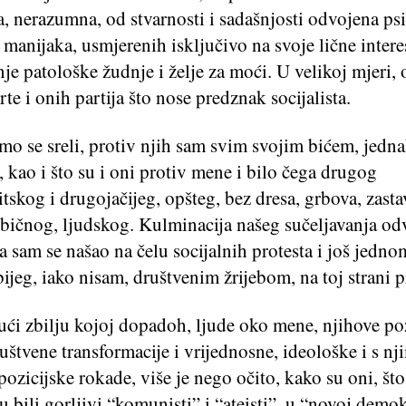
, nerazumna, od stvarnosti i sadašnjosti odvojena ps
manijaka, usmjerenih isključivo na svoje lične intere
je patološke žudnje i želje za moći. U velikoj mjeri, 
rte i onih partija što nose predznak socijalista.
mo se sreli, protiv njih sam svim svojim bićem, jedn
, kao i što su i oni protiv mene i bilo čega drugog
skog i drugojačijeg, opšteg, bez dresa, grbova, zasta
bičnog, ljudskog. Kulminacija našeg sučeljavanja odv
 sam se našao na čelu socijalnih protesta i još jedn
bijeg, iako nisam, društvenim žrijebom, na toj strani 
ući zbilju kojoj dopadoh, ljude oko mene, njihove poz
ruštvene transformacije i vrijednosne, ideološke i s nj
ozicijske rokade, više je nego očito, kako su oni, što
u bili gorljivi “komunisti” i “ateisti”, u “novoj demok