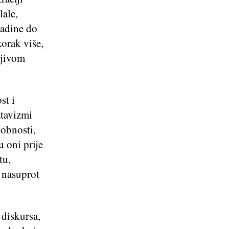
lale,
ladine do
orak više,
ljivom
st i
atavizmi
sobnosti,
u oni prije
tu,
k nasuprot
 diskursa,