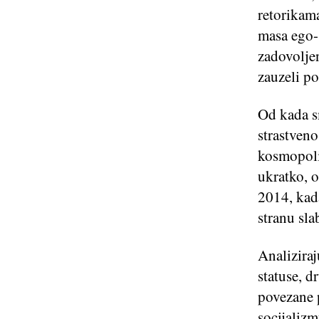
retorikama
masa ego- 
zadovoljen
zauzeli po
Od kada s
strastveno
kosmopolit
ukratko, o
2014, kada
stranu sla
Analiziraj
statuse, d
povezane p
socijalizm