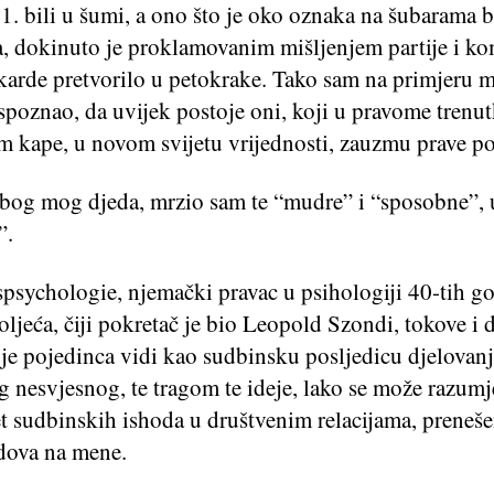
1. bili u šumi, a ono što je oko oznaka na šubarama b
a, dokinuto je proklamovanim mišljenjem partije i ko
okarde pretvorilo u petokrake. Tako sam na primjeru 
spoznao, da uvijek postoje oni, koji u pravome trenu
 kape, u novom svijetu vrijednosti, zauzmu prave poz
zbog mog djeda, mrzio sam te “mudre” i “sposobne”, 
”.
spsychologie, njemački pravac u psihologiji 40-tih g
oljeća, čiji pokretač je bio Leopold Szondi, tokove i
ije pojedinca vidi kao sudbinsku posljedicu djelovan
g nesvjesnog, te tragom te ideje, lako se može razumje
t sudbinskih ishoda u društvenim relacijama, preneše
dova na mene.