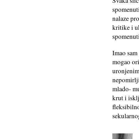
Svaka sli
spomenuti
nalaze pr
kritike i 
spomenuti,
Imao sam t
mogao oris
uronjenim 
nepomirlji
mlado- mus
krut i isk
fleksibiln
sekularno