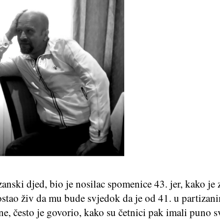
anski djed, bio je nosilac spomenice 43. jer, kako je 
ostao živ da mu bude svjedok da je od 41. u partizan
ne, često je govorio, kako su četnici pak imali puno 