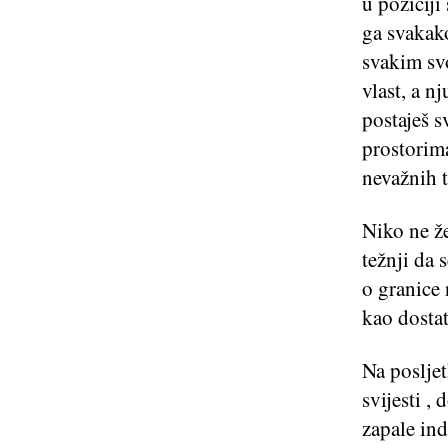
u poziciji
ga svakako
svakim svo
vlast, a n
postaješ s
prostorima
nevažnih 
Niko ne že
težnji da 
o granice 
kao dosta
Na posljet
svijesti ,
zapale ind