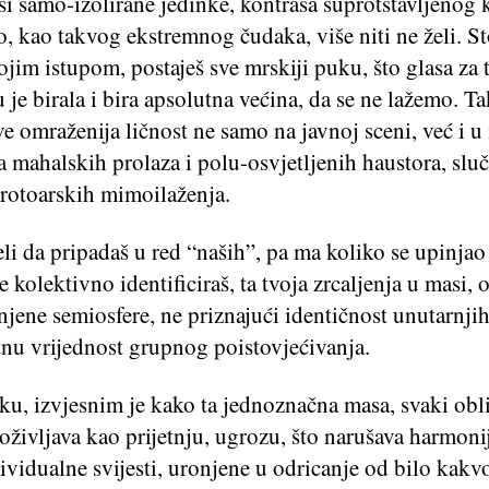
 si samo-izolirane jedinke, kontraša suprotstavljenog 
, kao takvog ekstremnog čudaka, više niti ne želi. S
jim istupom, postaješ sve mrskiji puku, što glasa za 
ju je birala i bira apsolutna većina, da se ne lažemo. T
ve omraženija ličnost ne samo na javnoj sceni, već i 
 mahalskih prolaza i polu-osvjetljenih haustora, sluč
trotoarskih mimoilaženja.
li da pripadaš u red “naših”, pa ma koliko se upinjao
se kolektivno identificiraš, ta tvoja zrcaljenja u masi, 
njene semiosfere, ne priznajući identičnost unutarnjih
tnu vrijednost grupnog poistovjećivanja.
ku, izvjesnim je kako ta jednoznačna masa, svaki obli
 doživljava kao prijetnju, ugrozu, što narušava harmoni
ividualne svijesti, uronjene u odricanje od bilo kakv