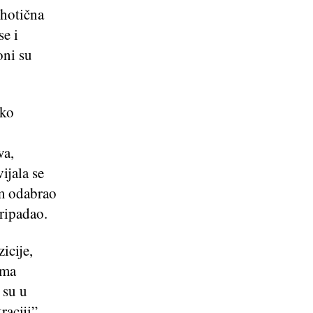
ihotična
se i
oni su
ako
va,
ijala se
om odabrao
pripadao.
icije,
ima
 su u
raciji”