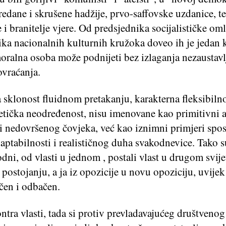
predane i skrušene hadžije, prvo-saffovske uzdanice, te
i branitelje vjere. Od predsjednika socijalističke om
ka nacionalnih kulturnih kružoka doveo ih je jedan k
oralna osoba može podnijeti bez izlaganja nezaustav
vraćanja.
 sklonost fluidnom pretakanju, karakterna fleksibilno
etička neodređenost, nisu imenovane kao primitivni 
ki nedovršenog čovjeka, već kao iznimni primjeri spo
aptabilnosti i realističnog duha svakodnevice. Tako s
odni, od vlasti u jednom , postali vlast u drugom svije
postojanju, a ja iz opozicije u novu opoziciju, uvije
čen i odbačen.
ntra vlasti, tada si protiv prevladavajućeg društvenog