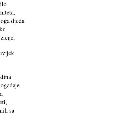
ilo
miteta,
moga djeda
tku
icije.
uvijek
odina
 događaje
ja
ti,
nih sa