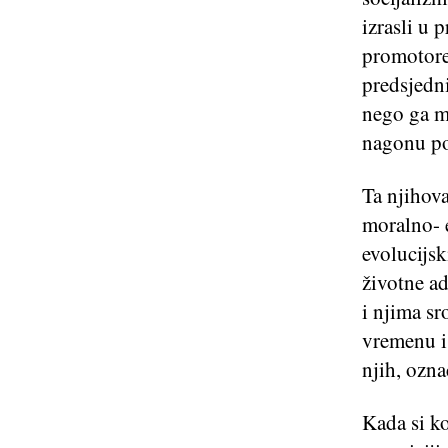
izrasli u 
promotore 
predsjedni
nego ga m
nagonu po
Ta njihova
moralno- 
evolucijs
životne ad
i njima sr
vremenu i 
njih, ozna
Kada si ko