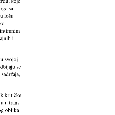
krdu, koje
toga sa
tu lošu
ako
u intimnim
ajnih i
 u svojoj
odbijaju se
 sadržaja,
k kritičke
ju u trans
og oblika