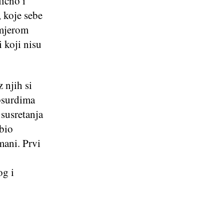
ično i
 koje sebe
amjerom
i koji nisu
 njih si
apsurdima
 susretanja
 bio
mani. Prvi
og i