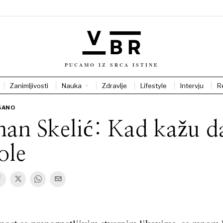
PUCAMO IZ SRCA ISTINE
Zanimljivosti
Nauka
Zdravlje
Lifestyle
Intervju
R
SANO
an Skelić: Kad kažu da
ole