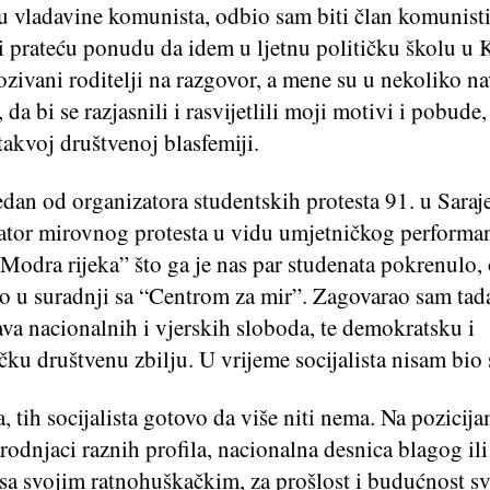
 vladavine komunista, odbio sam biti član komunist
i prateću ponudu da idem u ljetnu političku školu u
ozivani roditelji na razgovor, a mene su u nekoliko nav
da bi se razjasnili i rasvijetlili moji motivi i pobude,
takvoj društvenoj blasfemiji.
dan od organizatora studentskih protesta 91. u Saraje
ator mirovnog protesta u vidu umjetničkog performa
odra rijeka” što ga je nas par studenata pokrenulo, 
alo u suradnji sa “Centrom za mir”. Zagovarao sam tad
va nacionalnih i vjerskih sloboda, te demokratsku i
čku društvenu zbilju. U vrijeme socijalista nisam bio s
, tih socijalista gotovo da više niti nema. Na pozicij
rodnjaci raznih profila, nacionalna desnica blagog il
 sa svojim ratnohuškačkim, za prošlost i budućnost s