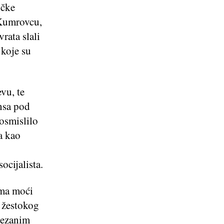
ičke
 Kumrovcu,
rata slali
 koje su
vu, te
nsa pod
osmislilo
a kao
ocijalista.
ama moći
i žestokog
vezanim