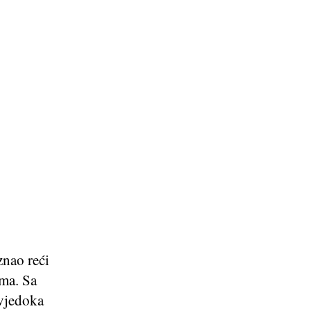
znao reći
ima. Sa
svjedoka