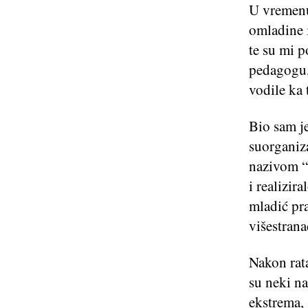
U vremenu
omladine 
te su mi p
pedagogu, 
vodile ka 
Bio sam je
suorganiz
nazivom “M
i realizir
mladić pra
višestrana
Nakon rata
su neki na
ekstrema,