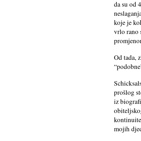
da su od 4
neslaganj
koje je k
vrlo rano 
promjenom
Od tada, 
“podobne
Schicksal
prošlog st
iz biograf
obiteljsko
kontinuite
mojih dje