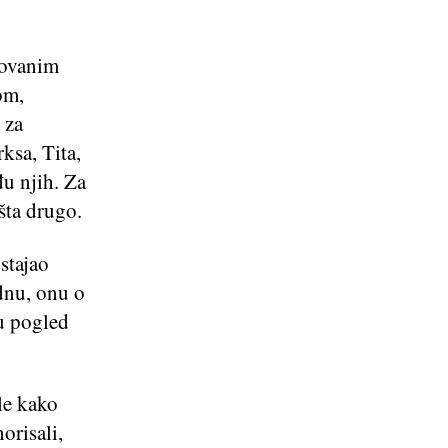
vovanim
om,
 za
ksa, Tita,
đu njih. Za
išta drugo.
stajao
ednu, onu o
ku pogled
le kako
norisali,