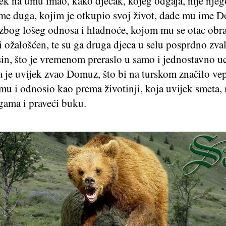
ek na umu imao, kako dječak, kojeg odgaja, nije njeg
ime duga, kojim je otkupio svoj život, dade mu ime 
 zbog lošeg odnosa i hladnoće, kojom mu se otac obra
i ožalošćen, te su ga druga djeca u selu posprdno zva
sin, što je vremenom preraslo u samo i jednostavno uc
 je uvijek zvao Domuz, što bi na turskom značilo vepa
mu i odnosio kao prema životinji, koja uvijek smeta,
gama i praveći buku.