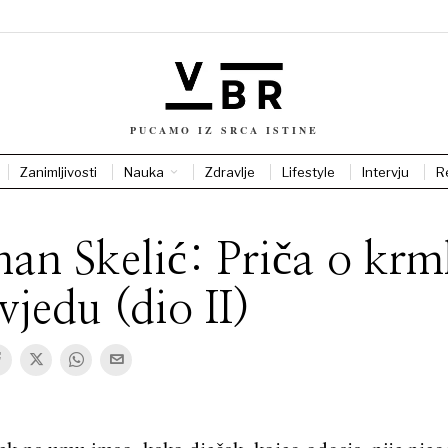
PUCAMO IZ SRCA ISTINE
Zanimljivosti
Nauka
Zdravlje
Lifestyle
Intervju
R
an Skelić: Priča o krm
jedu (dio II)