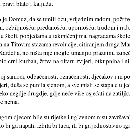
 pravi blato i kaljužu.
 je Domuz, da se umili ocu, vrijednim radom, požrt
m, ozbiljnošću, predanošću, upornošću, trudom i rad
u školi, pobjedama u takmičenjima, nagradama škole
 na Titovim stazama revolucije, citiranjem druga Mar
Kardelja, no ništa nije moglo umanjiti prazninu izme
bio crni kurban, žrtva na oltaru zvijeri, otkupnina i n
toj samoći, odbačenosti, označenosti, dječakov um po
ri, duša se punila sjenom, a sve misli se stapale u j
eko negdje drugdje, gdje neće više osjećati na zatilj
je nema.
ugom djecom bile su rijetke i uglavnom nisu završava
to bi ga napali, izbila bi tuča, ili bi ga jednostavno ig