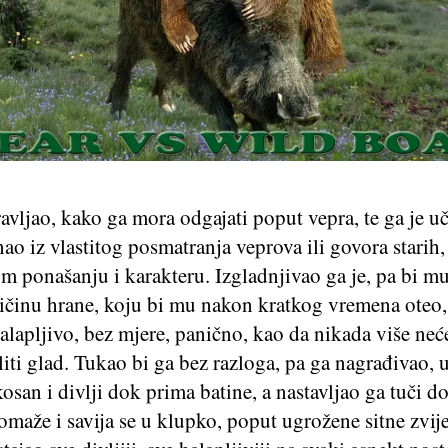
avljao, kako ga mora odgajati poput vepra, te ga je 
znao iz vlastitog posmatranja veprova ili govora starih,
m ponašanju i karakteru. Izgladnjivao ga je, pa bi m
ličinu hrane, koju bi mu nakon kratkog vremena oteo,
alapljivo, bez mjere, panično, kao da nikada više neće
oliti glad. Tukao bi ga bez razloga, pa ga nagrađivao, 
osan i divlji dok prima batine, a nastavljao ga tuči d
omaže i savija se u klupko, poput ugrožene sitne zvijer