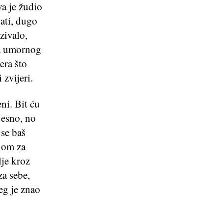
va je žudio
ati, dugo
zivalo,
ja umornog
era što
 zvijeri.
ni. Bit ću
jesno, no
 se baš
nom za
je kroz
za sebe,
jeg je znao