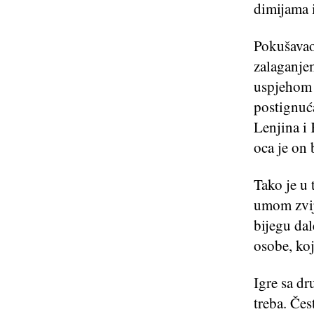
dimijama i
Pokušavao
zalaganje
uspjehom 
postignuća
Lenjina i 
oca je on 
Tako je u 
umom zvije
bijegu dal
osobe, ko
Igre sa dr
treba. Čes