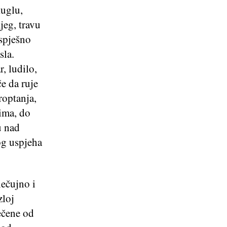
uglu,
jeg, travu
uspješno
sla.
, ludilo,
e da ruje
roptanja,
tima, do
u nad
og uspjeha
nečujno i
zloj
tečene od