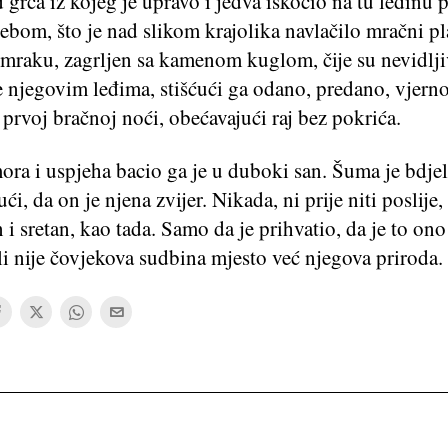
 grča iz kojeg je upravo i jedva iskočio na tu ledinu 
bom, što je nad slikom krajolika navlačilo mračni pl
u mraku, zagrljen sa kamenom kuglom, čije su nevidlj
e njegovim leđima, stišćući ga odano, predano, vjern
 prvoj bračnoj noći, obećavajući raj bez pokrića.
ora i uspjeha bacio ga je u duboki san. Šuma je bdje
ći, da on je njena zvijer. Nikada, ni prije niti poslije,
 i sretan, kao tada. Samo da je prihvatio, da je to ono
li nije čovjekova sudbina mjesto već njegova priroda.