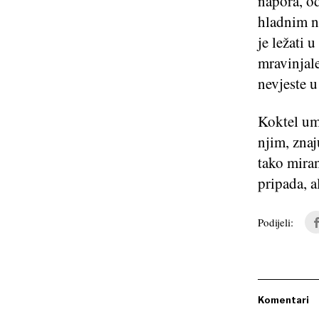
napora, od
hladnim ne
je ležati 
mravinjal
nevjeste u
Koktel um
njim, znaju
tako miran
pripada, a
Podijeli:
Komentari