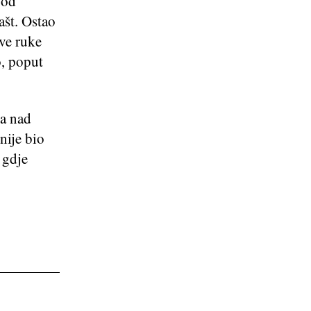
pod
ašt. Ostao
ive ruke
o, poput
la nad
 nije bio
 gdje