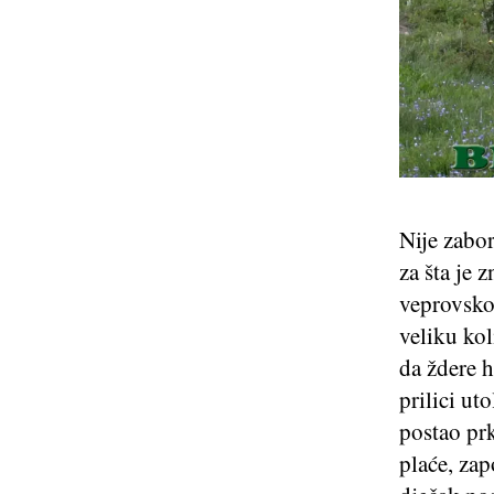
Nije zabor
za šta je 
veprovsko
veliku ko
da ždere h
prilici ut
postao prk
plaće, zap