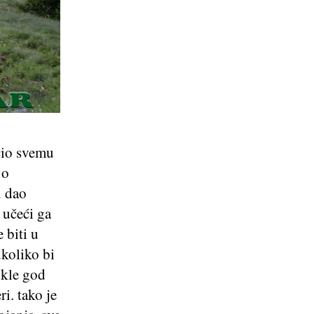
učio svemu
 o
u dao
 učeći ga
 biti u
ukoliko bi
okle god
i. tako je