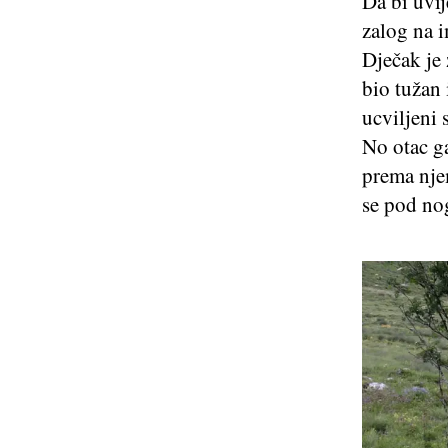
Da bi uvij
zalog na 
Dječak je
bio tužan 
ucviljeni 
No otac ga
prema nje
se pod no