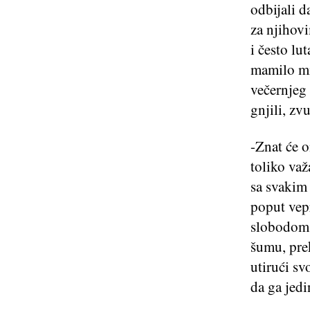
odbijali d
za njihovi
i često lu
mamilo mi
večernjeg 
gnjili, zv
-Znat će o
toliko važ
sa svakim 
poput vep
slobodom 
šumu, prek
utirući sv
da ga jedi