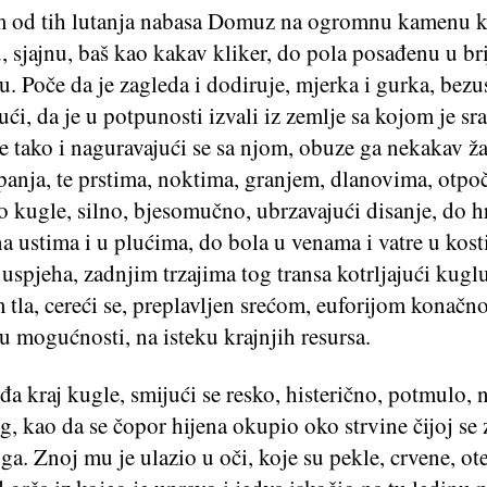
 od tih lutanja nabasa Domuz na ogromnu kamenu k
 sjajnu, baš kao kakav kliker, do pola posađenu u bri
. Poče da je zagleda i dodiruje, mjerka i gurka, bez
ći, da je u potpunosti izvali iz zemlje sa kojom je sra
e tako i naguravajući se sa njom, obuze ga nekakav žar
anja, te prstima, noktima, granjem, dlanovima, otpoč
 kugle, silno, bjesomučno, ubrzavajući disanje, do h
a ustima i u plućima, do bola u venama i vatre u kos
spjeha, zadnjim trzajima tog transa kotrljajući kugl
tla, cereći se, preplavljen srećom, euforijom konačn
 mogućnosti, na isteku krajnjih resursa.
đa kraj kugle, smijući se resko, histerično, potmulo, 
g, kao da se čopor hijena okupio oko strvine čijoj se 
ga. Znoj mu je ulazio u oči, koje su pekle, crvene, o