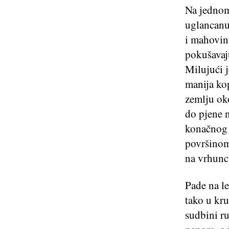
Na jednom
uglancanu,
i mahovinu
pokušavaju
Milujući j
manija kop
zemlju oko
do pjene n
konačnog u
površinom 
na vrhuncu
Pade na le
tako u kru
sudbini ru