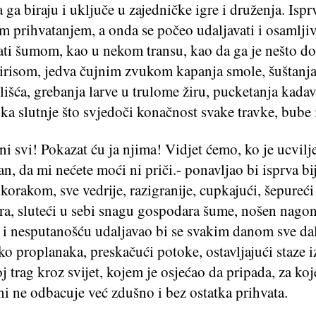
a ga biraju i uključe u zajedničke igre i druženja. Ispr
m prihvatanjem, a onda se počeo udaljavati i osamljiv
tati šumom, kao u nekom transu, kao da ga je nešto do
risom, jedva čujnim zvukom kapanja smole, šuštan
lišća, grebanja larve u trulome žiru, pucketanja kadav
uka slutnje što svjedoči konačnost svake travke, bube i
ni svi! Pokazat ću ja njima! Vidjet ćemo, ko je ucvilje
an, da mi nećete moći ni priči.- ponavljao bi isprva bi
korakom, sve vedrije, razigranije, cupkajući, šepureći
ra, sluteći u sebi snagu gospodara šume, nošen nago
i nesputanošću udaljavao bi se svakim danom sve dal
o proplanaka, preskačući potoke, ostavljajući staze i
oj trag kroz svijet, kojem je osjećao da pripada, za ko
ni ne odbacuje već zdušno i bez ostatka prihvata.