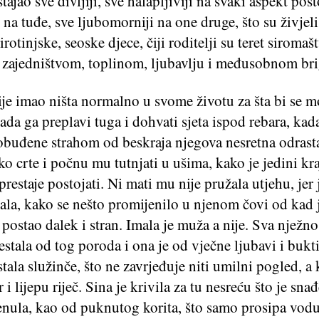
tajao sve divljiji, sve halapljiviji na svaki aspekt post
 na tuđe, sve ljubomorniji na one druge, što su živjel
irotinjske, seoske djece, čiji roditelji su teret siromaš
i zajedništvom, toplinom, ljubavlju i međusobnom br
je imao ništa normalno u svome životu za šta bi se 
kada ga preplavi tuga i dohvati sjeta ispod rebara, kad
obuđene strahom od beskraja njegova nesretna odrast
o crte i počnu mu tutnjati u ušima, kako je jedini kra
restaje postojati. Ni mati mu nije pružala utjehu, jer 
ala, kako se nešto promijenilo u njenom čovi od kad j
e postao dalek i stran. Imala je muža a nije. Sva nježn
estala od tog poroda i ona je od vječne ljubavi i bukt
ostala služinče, što ne zavrjeđuje niti umilni pogled, a
 i lijepu riječ. Sina je krivila za tu nesreću što je snađ
enula, kao od puknutog korita, što samo prosipa vodu