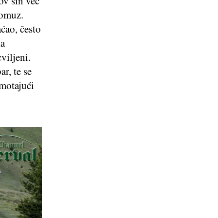
ov sin već
Domuz.
ćao, često
la
viljeni.
r, te se
 motajući