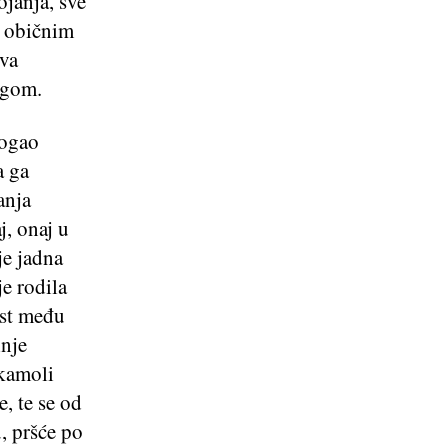
ojanja, sve
i običnim
tva
igom.
mogao
a ga
anja
j, onaj u
je jadna
e rodila
ost među
inje
 kamoli
e, te se od
, pršće po