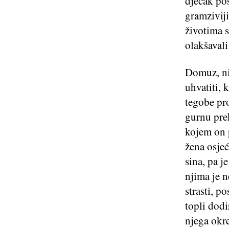
dječak pos
gramziviji
životima s
olakšaval
Domuz, ni
uhvatiti, 
tegobe pr
gurnu prek
kojem on p
žena osjeć
sina, pa j
njima je n
strasti, p
topli dodir
njega okr