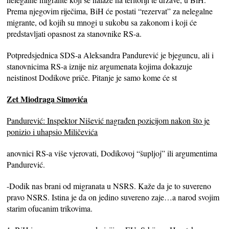
Prema njegovim riječima, BiH će postati “rezervat” za nelegalne
migrante, od kojih su mnogi u sukobu sa zakonom i koji će
predstavljati opasnost za stanovnike RS-a.
Potpredsjednica SDS-a Aleksandra Pandurević je bjeguncu, ali i
stanovnicima RS-a iznije niz argumenata kojima dokazuje
neistinost Dodikove priče. Pitanje je samo kome će st
Zet Miodraga Simovića
Pandurević: Inspektor Nišević nagrađen pozicijom nakon što je
ponizio i uhapsio Miličevića
anovnici RS-a više vjerovati, Dodikovoj “šupljoj” ili argumentima
Pandurević.
-Dodik nas brani od migranata u NSRS. Kaže da je to suvereno
pravo NSRS. Istina je da on jedino suvereno zaje…a narod svojim
starim ofucanim trikovima.