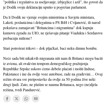
”politika i regulativa za useljavanje, izbjeglice i azil”, što govori da
je Dodik svoju deklaraciju uputio u pogrešan parlament.
Da li Dodik ne vjeruje svojim ministrima u Savjetu ministara,
Laketi, poslanicima i delegatima u PS BiH i Cvijanović, ili narod
pokušava zamajavati ”Britancima i migrantima” dok kupuju
kumovu zgradu za UIO, ne rješavaju pitanje Viadukta i Serdarovu
prebacuju milione?
Stari potrošeni trikovi – dok pljačkaš, baci neku dimnu bombu.
Neće sada biti nikakvih migranata niti nam ih Britanci mogu baciti
iz aviona, ali ovakvim tempom demografskog pražnjenja
Republike Srpske uskoro ćemo debelo plaćati i moliti Induse,
Pakistance i ine da ovdje voze autobuse, rade na građevini… Ovaj
režim stvara sve pretpostavke da ovdje za 50 godina žive neki
drugi ljudi. Zato, ne plašim se nauma Britanaca, nego (ne)djela
režima, tvrdi Pandurević.