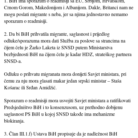
1. BiH ima sporazum o readmisiji sa EU, Srbijom, Hrvatskom,
Crnom Gorom, Makedonijom i Albanijom. Dakle, Britanci nam ne
mogu poslati migrante s neba, jer sa njima jednostavno nemamo
sporazum o readmisiji.
2. Da bi BiH prihvatila migrante, saglasnost i prijedlog
odluke/sporazuma mora dati Služba za poslove sa strancima na
čijem čelu je Žarko Laketa iz SNSD putem Ministarstva
bezbjednosti BiH na čijem čelu je kadar HDZ, strateškog partnera
SNSD-a.
Odluku o prihvatu migranata mora donijeti Savjet ministara, pri
čemu za nju mora glasati makar jedan srpski ministar – Staša
Košarac ili Srđan Amidžić.
Sporazum o readmisiji mora usvojiti Savjet ministara a ratifikovati
Predsjedništvo BiH i to konsenzusom, uz prethodno dobijenu
saglasnost PS BiH u kojoj SNSD takođe ima mehanizme
blokiranja.
3. Član III.1.f) Ustava BiH propisuje da je nadležnost BiH