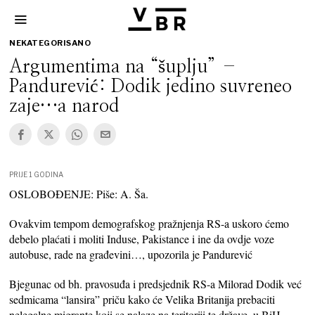
NEKATEGORISANO
Argumentima na “šuplju” –
Pandurević: Dodik jedino suvreneo
zaje…a narod
PRIJE 1 GODINA
OSLOBOĐENJE: Piše: A. Ša.
Ovakvim tempom demografskog pražnjenja RS-a uskoro ćemo
debelo plaćati i moliti Induse, Pakistance i ine da ovdje voze
autobuse, rade na građevini…, upozorila je Pandurević
Bjegunac od bh. pravosuđa i predsjednik RS-a Milorad Dodik već
sedmicama “lansira” priču kako će Velika Britanija prebaciti
nelegalne migrante koji se nalaze na teritoriji te države, u BiH.