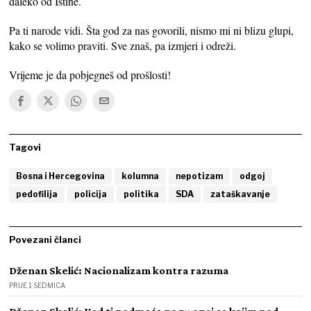
daleko od Istine.
Pa ti narode vidi. Šta god za nas govorili, nismo mi ni blizu glupi,
kako se volimo praviti. Sve znaš, pa izmjeri i odreži.
Vrijeme je da pobjegneš od prošlosti!
Tagovi
Bosna i Hercegovina
kolumna
nepotizam
odgoj
pedofilija
policija
politika
SDA
zataškavanje
Povezani članci
Dženan Skelić: Nacionalizam kontra razuma
PRIJE 1 SEDMICA