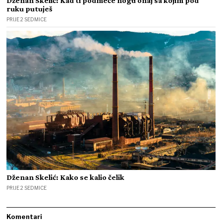
Dženan Skelić: Kad ti podmeće nogu onaj sa kojim pod
ruku putuješ
PRIJE 2 SEDMICE
Dženan Skelić: Kako se kalio čelik
PRIJE 2 SEDMICE
Komentari