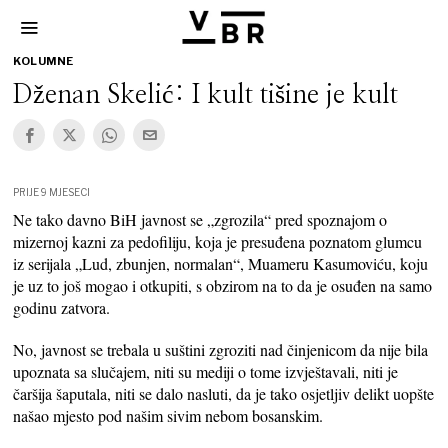
KOLUMNE
Dženan Skelić: I kult tišine je kult
PRIJE 9 MJESECI
Ne tako davno BiH javnost se „zgrozila“ pred spoznajom o
mizernoj kazni za pedofiliju, koja je presuđena poznatom glumcu
iz serijala „Lud, zbunjen, normalan“, Muameru Kasumoviću, koju
je uz to još mogao i otkupiti, s obzirom na to da je osuđen na samo
godinu zatvora.
No, javnost se trebala u suštini zgroziti nad činjenicom da nije bila
upoznata sa slučajem, niti su mediji o tome izvještavali, niti je
čaršija šaputala, niti se dalo nasluti, da je tako osjetljiv delikt uopšte
našao mjesto pod našim sivim nebom bosanskim.