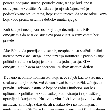
policija, socijalne službe, političke elite, tada je budućnost
ostavljena bez zaštite. Zataškavanje nije slučajno, već je
podstrekivano strukturama, koje imaju interes, da se ne otkriju veze
koje vode prema sistemu i duboko unutar njega.
Kult šutnje i neodgovornosti koji traje decenijama u BiH
omogućava da se takvi slučajevi ponavljaju, a žrtve ostaju bez
pravde.
Ako želimo da promijenimo stanje, neophodni su snažniji civilni
nadzor, nezavisne istrage, depolitizacija institucija, i preispitivanje
političke kulture u kojoj je dominirala jedna partija, SDA i
omogućila, ili barem nije spriječila, ovakav sustavni deficit.
Trebamo neovisno novinarstvo, koje neće šutjeti kad to vladajuće
strukture od njih traže, već će istraživati istinu i tražiti, zahtijevati
pravdu. Trebamo institucije koje će raditi i funkcionisati bez
uplitanja iz politike, bez stranačkog kadroviranja i nepotističkog
upravljanja karijerama. Na svim ovim slučajevima je vidljivo da su
institucije ali mediji zakazali, ali je zakazalo i javno mnijenje i
nevladin sektor. Vidljivo je da su propusti ogromni i što je najgore