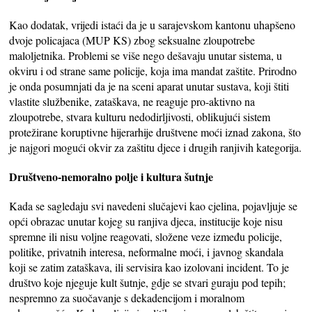
Kao dodatak, vrijedi istaći da je u sarajevskom kantonu uhapšeno
dvoje policajaca (MUP KS) zbog seksualne zloupotrebe
maloljetnika. Problemi se više nego dešavaju unutar sistema, u
okviru i od strane same policije, koja ima mandat zaštite. Prirodno
je onda posumnjati da je na sceni aparat unutar sustava, koji štiti
vlastite službenike, zataškava, ne reaguje pro-aktivno na
zloupotrebe, stvara kulturu nedodirljivosti, oblikujući sistem
protežirane koruptivne hijerarhije društvene moći iznad zakona, što
je najgori mogući okvir za zaštitu djece i drugih ranjivih kategorija.
Društveno-nemoralno polje i kultura šutnje
Kada se sagledaju svi navedeni slučajevi kao cjelina, pojavljuje se
opći obrazac unutar kojeg su ranjiva djeca, institucije koje nisu
spremne ili nisu voljne reagovati, složene veze između policije,
politike, privatnih interesa, neformalne moći, i javnog skandala
koji se zatim zataškava, ili servisira kao izolovani incident. To je
društvo koje njeguje kult šutnje, gdje se stvari guraju pod tepih;
nespremno za suočavanje s dekadencijom i moralnom