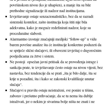
površinskom nivou (ko je uhapšen), a manje šta su bile
prethodne signalizacije ili nadzor nad institucijama.
Izvještavanje ostaje senzacionalističko, bez da se razradi
sistemski kontekst, zašto institucija koja štiti nije bila
adekvatna, kako je moguće redefinirati nadzor, koje su
proceduralne slabosti.
Alarmantno izostaje značajniji medijski “follow-up” u vidu
barem površne analize šta će institucije konkretno poduzeti da
se spriječe slični slučajevi, ili obavezni izvještaj o dugoročnim
posljedicama za žrtve i sistem.
Ne postoji opsežan javni pritisak da se provođenja istrage i
sankcija prate, te izvještavanje često ostaje na nivou vijesti, bez
nastavka, bez tendencije da se prati „šta je bilo dalje, šta se
krije u pozadini, šta i kako se zakonski kvalifikuje unutar
slučaja“.
Slučajevi u pravilu ostaju neistraženi, sve ponire u tišinu,
zaborav i prešutno prihvaćanje, da se tu nema šta dublje
istraživati, jer o nekim je stvarima bolje ništa ne znati i ne