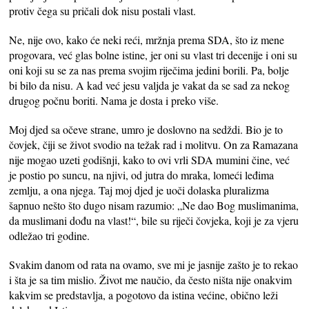
protiv čega su pričali dok nisu postali vlast.
Ne, nije ovo, kako će neki reći, mržnja prema SDA, što iz mene
progovara, već glas bolne istine, jer oni su vlast tri decenije i oni su
oni koji su se za nas prema svojim riječima jedini borili. Pa, bolje
bi bilo da nisu. A kad već jesu valjda je vakat da se sad za nekog
drugog počnu boriti. Nama je dosta i preko više.
Moj djed sa očeve strane, umro je doslovno na sedždi. Bio je to
čovjek, čiji se život svodio na težak rad i molitvu. On za Ramazana
nije mogao uzeti godišnji, kako to ovi vrli SDA mumini čine, već
je postio po suncu, na njivi, od jutra do mraka, lomeći leđima
zemlju, a ona njega. Taj moj djed je uoči dolaska pluralizma
šapnuo nešto što dugo nisam razumio: „Ne dao Bog muslimanima,
da muslimani dođu na vlast!“, bile su riječi čovjeka, koji je za vjeru
odležao tri godine.
Svakim danom od rata na ovamo, sve mi je jasnije zašto je to rekao
i šta je sa tim mislio. Život me naučio, da često ništa nije onakvim
kakvim se predstavlja, a pogotovo da istina većine, obično leži