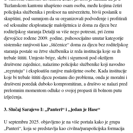
Tuzlanskom kantonu uhapšeno osam osoba, među kojima četiri
policijska službenika i profesor na univerzitetu, bivši poslanik u
skupštini, pod sumnjom da su organizovali podvođenje i profitirali
od seksualne eksploatacije maloljetnica iz doma za djecu bez
roditeljskog staranja Detalji su više nego potresni, pri čemu
djevojčice rođene 2009. godine, psihosocijalno unutar kategorije
sistemske ranjivosti kao „štičenice“ doma za djecu bez roditeljskog
staranja postale su žrtve službenika iz reda institucija koje su ih
trebale štititi. Umjesto brige, skrbi i sigurnosti pod okriljem
društvene zajednice, nalazimo policijske službenike koji navodno
„regrutuju“ i eksploatišu ranjive maloljetne osobe. Kada institucije
koje bi trebale štititi djecu postanu dio problema, onda je moralni i
društveni poredak duboko kompromitiran, a društvo se nalazi pred
prelomnim momentom odluke o svojoj propasti ili bolnom putu
izlječenja.
3. Slučaj Sarajevo I: „Panteri“ i „jedan je Hase“
U septembru 2025. objavljeno je na više portala kako je grupa
„Panteri“, koja se predstavlja kao civilna/parapolicijska formacija