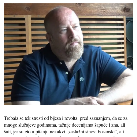
Trebala se tek stresti od bijesa i revolta, pred saznanjem, da se za
mnoge slučajeve godinama, tačnije decenijama šapuće i zna, ali
šuti, jer su eto u pitanju nekakvi „zaslužni sinovi bosanski“, a i