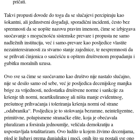
pričati.
Takvi propusti dovode do toga da se slučajevi percipiraju kao
šokantni, ali jedinstveni događaji, sporadični incidenti, često bez
spremnosti da se uopšte nazovu pravim imenom, čime se izbjegava
suočavanje s mogućnošću sistemske prevare i propusta ne samo
nadležnih institucija, već i samo-prevare kao posljedice vlastite
nezainteresiranosti za stvarno stanje zajednice, te nespremnosti da
se prihvati činjenica o saučešću u opštem društvenom propadanju i
gubitku moralnih uzusa.
Ovo sve sa čime se suočavamo kao društvo nije nastalo slučajno,
nije se desilo samo od sebe, već je posljedica decenijskog manjka
brige za vrijednosti, nedostatka društvene norme i sankcije za
kršenje tih normi, neartikuliranog ali ništa manje evidentnog,
prešutnog prihvaćanja i toleriranja kršenja normi od strane
„odabranika“. Posljedica je to stolovanja bezumne, neinteligentne,
primitivne, polupismene stranačke elite, koja je obećavala
pluralizam a forsirala jednoumlje, veličala demokratiju a
uspostavljala totalitarizam. Ovo ludilo u kojem živimo decenijama,
plod je ljubavi prema dunjaluku i moći, onih što su postali sve ono