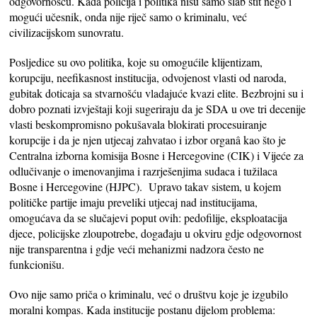
odgovornošću. Kada policija i politika nisu samo slab štit nego i
mogući učesnik, onda nije riječ samo o kriminalu, već
civilizacijskom sunovratu.
Posljedice su ovo politika, koje su omogućile klijentizam,
korupciju, neefikasnost institucija, odvojenost vlasti od naroda,
gubitak doticaja sa stvarnošću vladajuće kvazi elite. Bezbrojni su i
dobro poznati izvještaji koji sugeriraju da je SDA u ove tri decenije
vlasti beskompromisno pokušavala blokirati procesuiranje
korupcije i da je njen utjecaj zahvatao i izbor organâ kao što je
Centralna izborna komisija Bosne i Hercegovine (CIK) i Vijeće za
odlučivanje o imenovanjima i razrješenjima sudaca i tužilaca
Bosne i Hercegovine (HJPC). Upravo takav sistem, u kojem
političke partije imaju preveliki utjecaj nad institucijama,
omogućava da se slučajevi poput ovih: pedofilije, eksploatacija
djece, policijske zloupotrebe, događaju u okviru gdje odgovornost
nije transparentna i gdje veći mehanizmi nadzora često ne
funkcionišu.
Ovo nije samo priča o kriminalu, već o društvu koje je izgubilo
moralni kompas. Kada institucije postanu dijelom problema: