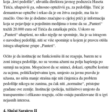
koja „lovi pedofile“, uhvatila direktora javnog poduzeća Haseta
Tirića, uhapsivši ga, odnosno optuživši ga, za pedofiliju. Tirić je
demantovao optužbe i rekao da je on žrtva zasjede, ma šta to
značilo. Ono što je dodatno značajno u cijeloj priči je informacija
koja se pojavljuje u pojedinim medijima o tome da su „Panteri“
tražili 20.000 eura od Tirića da zataškaju priču. Uskoro su
„Panteri“ uhapšeni, no niko nigdje ne spominje, šta je sa istragom
o navodnoj pedofiliji, niti se više spominje u kojem je pravcu otišla
istraga uhapšene grupe „Panteri“.
Očito je da institucije ne funkcionišu ili ne reaguju, barem ne u
zoni istraga pedofilije, no su veoma ažurni na polju hapšenja po
sumnji na ucjenu. Mogućnost da se snimci, dokazi, optužbe koriste
za ucjenu, političku/privatnu igru, umjesto za javnu pravdu je
užasna, no ništa manje strašna nije niti činjenica da problem
pedofilije nikoga ne zanima, pa čak niti „normalne“, pristojne
građane ove zemlje. Institucije (policija, tužilaštvo) umjesto da
transparentno i efikasno reaguju, očito ostaju paralizovane ili u igri
nejasnih interesa.
4. Slučaj Sarajevo II