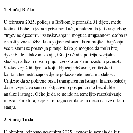
1. Slučaj Brčko
U februaru 2025. policija u Brčkom je pronašla 31 dijete, među
kojima i bebe, u jednoj privatnoj kući, a pokrenuta je istraga zbog
“trgovine djecom”, “zataškavanja” i moguće umiješanosti osoba iz
oblasti javne službe. Iako je javnost saznala za brojke i hapšenja,
već u startu se postavlja pitanje: kako je moguće da toliki broj
djece bude u takvom stanju, i šta je učinila policija, socijalna
služba, nadležni organi prije nego što su stvari izašle u javnost?
Sustav koji štiti djecu a koji uključuje državne, entitetske i
kantonalne institucije ovdje je pokazao elementarnu slabost.
Umjesto da se pokrene brza i transparentna istraga, imamo osjećaj
da se izvještava samo i isključivo o posljedici i to bez dublje
analize i istrage. Očito je da se ne ide na temeljito razotkrivanje
mreža i struktura, koje su omogućile, da se ta djeca nalaze u tom
stanju.
2. Slučaj Tuzla
U oktobru, odnosno novembru 2025. javnost je saznala da je u