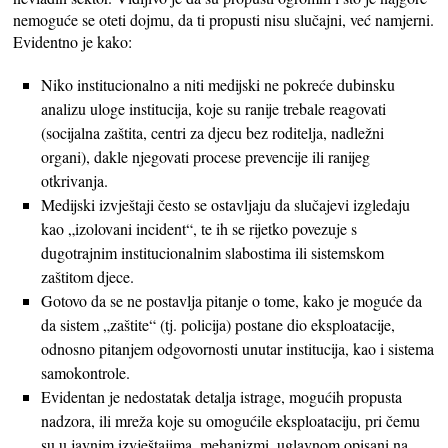
nemoguće se oteti dojmu, da ti propusti nisu slučajni, već namjerni.
Evidentno je kako:
Niko institucionalno a niti medijski ne pokreće dubinsku
analizu uloge institucija, koje su ranije trebale reagovati
(socijalna zaštita, centri za djecu bez roditelja, nadležni
organi), dakle njegovati procese prevencije ili ranijeg
otkrivanja.
Medijski izvještaji često se ostavljaju da slučajevi izgledaju
kao „izolovani incident“, te ih se rijetko povezuje s
dugotrajnim institucionalnim slabostima ili sistemskom
zaštitom djece.
Gotovo da se ne postavlja pitanje o tome, kako je moguće da
da sistem „zaštite“ (tj. policija) postane dio eksploatacije,
odnosno pitanjem odgovornosti unutar institucija, kao i sistema
samokontrole.
Evidentan je nedostatak detalja istrage, mogućih propusta
nadzora, ili mreža koje su omogućile eksploataciju, pri čemu
su u javnim izvještajima, mehanizmi, uglavnom opisani na