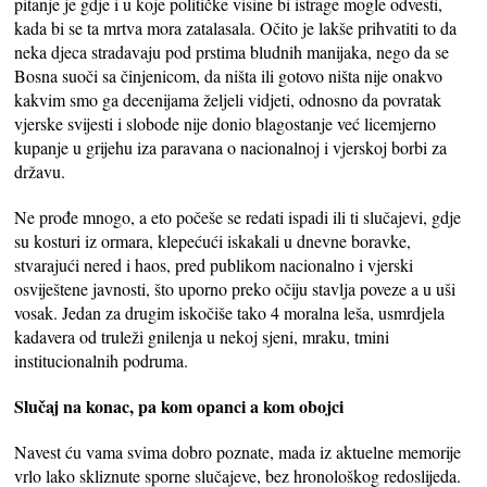
pitanje je gdje i u koje političke visine bi istrage mogle odvesti,
kada bi se ta mrtva mora zatalasala. Očito je lakše prihvatiti to da
neka djeca stradavaju pod prstima bludnih manijaka, nego da se
Bosna suoči sa činjenicom, da ništa ili gotovo ništa nije onakvo
kakvim smo ga decenijama željeli vidjeti, odnosno da povratak
vjerske svijesti i slobode nije donio blagostanje već licemjerno
kupanje u grijehu iza paravana o nacionalnoj i vjerskoj borbi za
državu.
Ne prođe mnogo, a eto počeše se redati ispadi ili ti slučajevi, gdje
su kosturi iz ormara, klepećući iskakali u dnevne boravke,
stvarajući nered i haos, pred publikom nacionalno i vjerski
osviještene javnosti, što uporno preko očiju stavlja poveze a u uši
vosak. Jedan za drugim iskočiše tako 4 moralna leša, usmrdjela
kadavera od truleži gnilenja u nekoj sjeni, mraku, tmini
institucionalnih podruma.
Slučaj na konac, pa kom opanci a kom obojci
Navest ću vama svima dobro poznate, mada iz aktuelne memorije
vrlo lako skliznute sporne slučajeve, bez hronološkog redoslijeda.