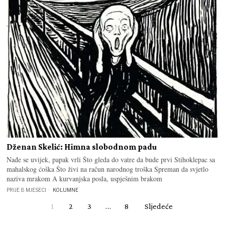
Dženan Skelić: Himna slobodnom padu
Nađe se uvijek, papak vrli Što gleda do vatre da bude prvi Stihoklepac sa
mahalskog ćoška Što živi na račun narodnog troška Spreman da svjetlo
naziva mrakom A kurvanjska posla, uspješnim brakom
PRIJE 8 MJESECI
KOLUMNE
1
2
3
…
8
Sljedeće