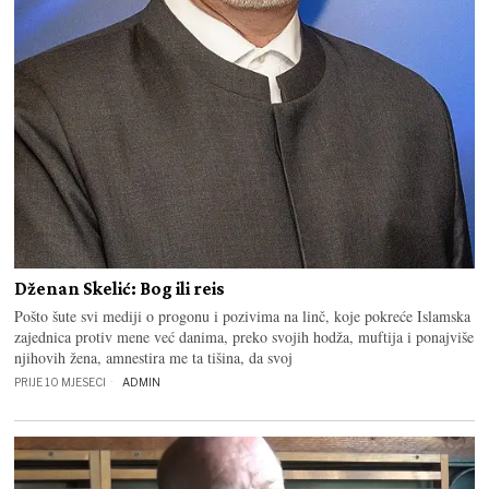
Dženan Skelić: Bog ili reis
Pošto šute svi mediji o progonu i pozivima na linč, koje pokreće Islamska
zajednica protiv mene već danima, preko svojih hodža, muftija i ponajviše
njihovih žena, amnestira me ta tišina, da svoj
PRIJE 10 MJESECI
ADMIN