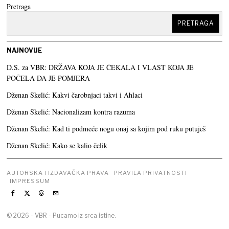
Pretraga
PRETRAGA
NAJNOVIJE
D.S. za VBR: DRŽAVA KOJA JE ČEKALA I VLAST KOJA JE
POČELA DA JE POMJERA
Dženan Skelić: Kakvi čarobnjaci takvi i Ahlaci
Dženan Skelić: Nacionalizam kontra razuma
Dženan Skelić: Kad ti podmeće nogu onaj sa kojim pod ruku putuješ
Dženan Skelić: Kako se kalio čelik
AUTORSKA I IZDAVAČKA PRAVA
PRAVILA PRIVATNOSTI
IMPRESSUM
©
2026
- VBR - Pucamo iz srca istine.