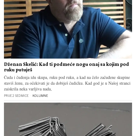
Dženan Skelić: Kad ti podmeće nogu onaj sa kojim pod
ruku putuješ
Čuda i čuđenja idu skupa, ruku pod ruku, a kad na čelo začuđene skupine
staviš ženu, za očekivati je da dobiješ čudićku. Kad god je u Našoj stranci
zaiskrila neka varljiva nada,
PRIJE 2 SEDMICE
KOLUMNE