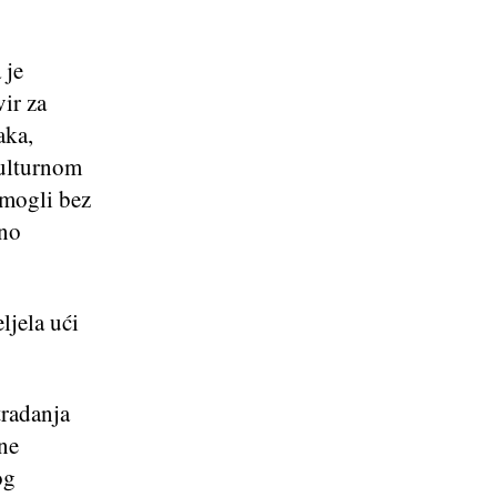
 je
vir za
aka,
kulturnom
i mogli bez
vno
ljela ući
tradanja
ne
og