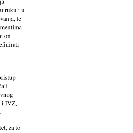
ja
u ruku i u
vanja, te
lementima
am on
finirati
pristup
čali
tivnog
 i IVZ,
.
et, za to