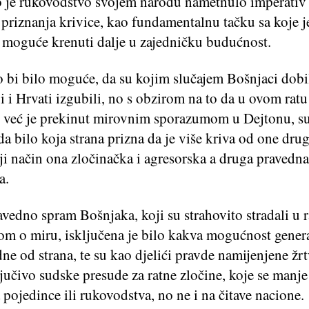
 je rukovodstvo svojem narodu nametnulo imperativ 
priznanja krivice, kao fundamentalnu tačku sa koje j
o moguće krenuti dalje u zajedničku budućnost.
 bi bilo moguće, da su kojim slučajem Bošnjaci dobili
 i Hrvati izgubili, no s obzirom na to da u ovom ratu
, već je prekinut mirovnim sporazumom u Dejtonu, su
da bilo koja strana prizna da je više kriva od one druge
ji način ona zločinačka i agresorska a druga pravedna
a.
avedno spram Bošnjaka, koji su strahovito stradali u r
m o miru, isključena je bilo kakva mogućnost genera
dne od strana, te su kao djelići pravde namijenjene ž
ljučivo sudske presude za ratne zločine, koje se manje
pojedince ili rukovodstva, no ne i na čitave nacione.