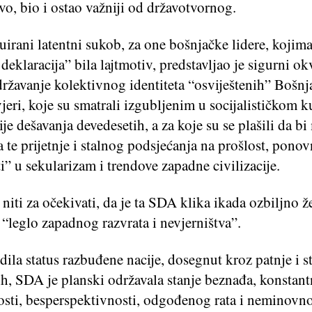
o, bio i ostao važniji od državotvornog.
uirani latentni sukob, za one bošnjačke lidere, kojima
deklaracija” bila lajtmotiv, predstavljao je sigurni ok
državanje kolektivnog identiteta “osviještenih” Bošnj
jeri, koje su smatrali izgubljenim u socijalističkom 
ije dešavanja devedesetih, a za koje su se plašili da b
 te prijetnje i stalnog podsjećanja na prošlost, pono
i” u sekularizam i trendove zapadne civilizacije.
 niti za očekivati, da je ta SDA klika ikada ozbiljno že
“leglo zapadnog razvrata i nevjerništva”.
dila status razbuđene nacije, dosegnut kroz patnje i s
ih, SDA je planski održavala stanje beznađa, konstant
vosti, besperspektivnosti, odgođenog rata i neminovn