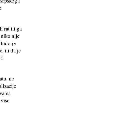
srpskog i
e
 rat ili ga
 niko nije
ludo je
, ili da je
 i
atu, no
lizacije
rtvama
 više