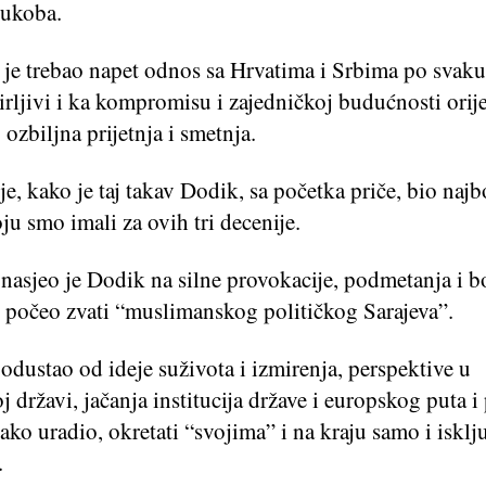
ukoba.
je trebao napet odnos sa Hrvatima i Srbima po svaku 
rljivi i ka kompromisu i zajedničkoj budućnosti orije
ozbiljna prijetnja i smetnja.
je, kako je taj takav Dodik, sa početka priče, bio najb
ju smo imali za ovih tri decenije.
 nasjeo je Dodik na silne provokacije, podmetanja i b
e počeo zvati “muslimanskog političkog Sarajeva”.
odustao od ideje suživota i izmirenja, perspektive u
j državi, jačanja institucija države i europskog puta i
ako uradio, okretati “svojima” i na kraju samo i isklj
.