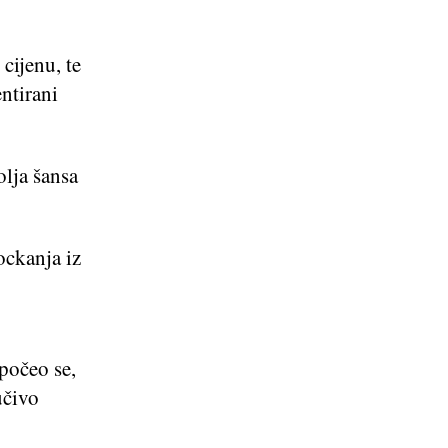
cijenu, te
ntirani
olja šansa
ockanja iz
 počeo se,
učivo