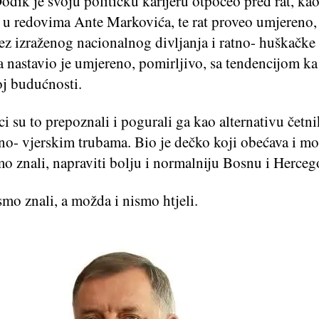
dik je svoju političku karijeru otpočeo pred rat, ka
a u redovima Ante Markovića, te rat proveo umjereno,
ez izraženog nacionalnog divljanja i ratno- huškačke 
 nastavio je umjereno, pomirljivo, sa tendencijom ka
oj budućnosti.
 su to prepoznali i pogurali ga kao alternativu četn
no- vjerskim trubama. Bio je dečko koji obećava i mo
o znali, napraviti bolju i normalniju Bosnu i Herceg
mo znali, a možda i nismo htjeli.