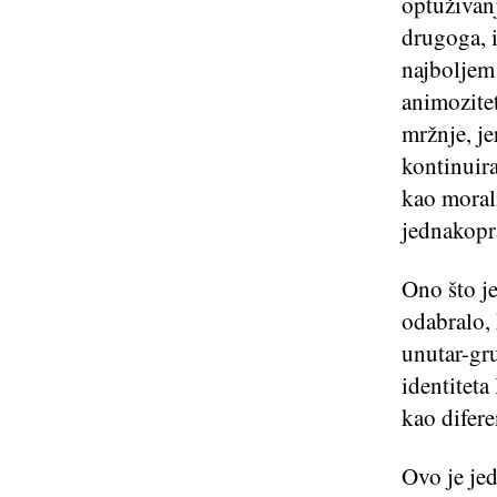
optuživanj
drugoga, i
najboljem 
animozitet
mržnje, je
kontinuira
kao moral
jednakopra
Ono što je
odabralo, 
unutar-gru
identiteta
kao difere
Ovo je jed