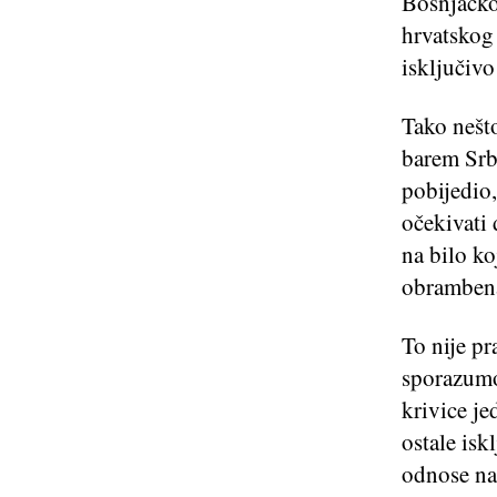
Bošnjačko
hrvatskog 
isključiv
Tako nešto
barem Srbi
pobijedio
očekivati 
na bilo ko
obramben
To nije pr
sporazumo
krivice je
ostale isk
odnose na 