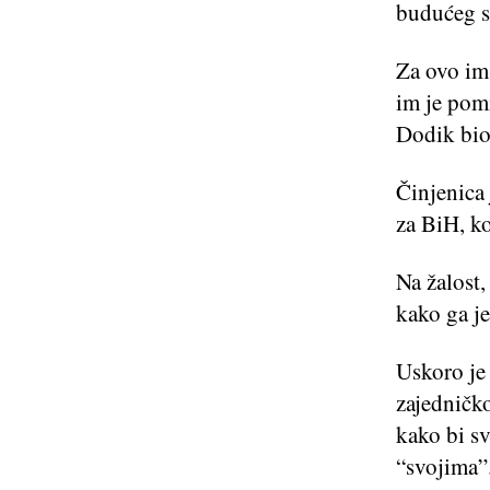
budućeg s
Za ovo im 
im je pomi
Dodik bio 
Činjenica 
za BiH, ko
Na žalost,
kako ga j
Uskoro je 
zajedničko
kako bi sv
“svojima”