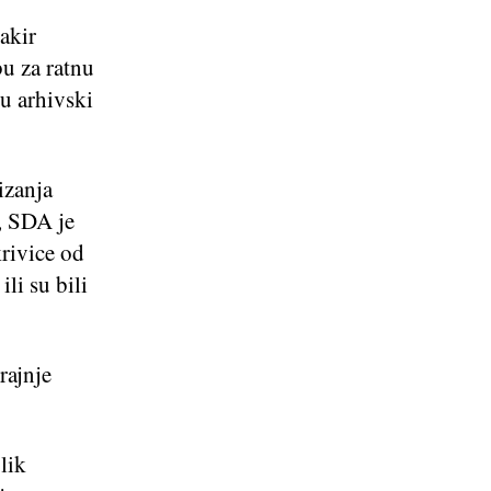
Bakir
u za ratnu
 u arhivski
izanja
d, SDA je
krivice od
ili su bili
rajnje
lik