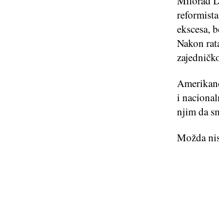
Milorad Do
reformist
ekscesa, b
Nakon rata
zajedničk
Amerikanci
i nacional
njim da sm
Možda nis