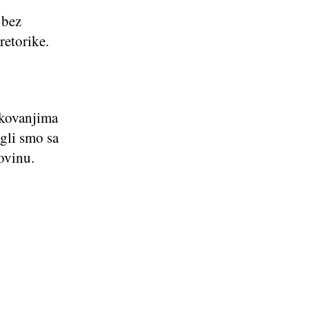
o
 bez
retorike.
ikovanjima
gli smo sa
ovinu.