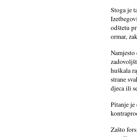
Stoga je t
Izetbegov
odštetu pr
ormar, zak
Namjesto 
zadovoljšt
huškala ra
strane sva
djeca ili s
Pitanje je
kontrapro
Zašto fors