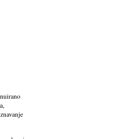
inuirano
a,
riznavanje