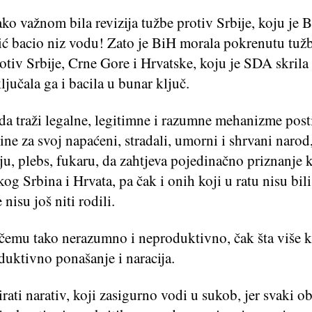
ako važnom bila revizija tužbe protiv Srbije, koju je 
ić bacio niz vodu! Zato je BiH morala pokrenutu tužb
otiv Srbije, Crne Gore i Hrvatske, koju je SDA skrila
ljučala ga i bacila u bunar ključ.
da traži legalne, legitimne i razumne mehanizme post
ine za svoj napaćeni, stradali, umorni i shrvani naro
ju, plebs, fukaru, da zahtjeva pojedinačno priznanje 
kog Srbina i Hrvata, pa čak i onih koji u ratu nisu bili 
e nisu još niti rodili.
 čemu tako nerazumno i neproduktivno, čak šta više k
duktivno ponašanje i naracija.
irati narativ, koji zasigurno vodi u sukob, jer svaki ob