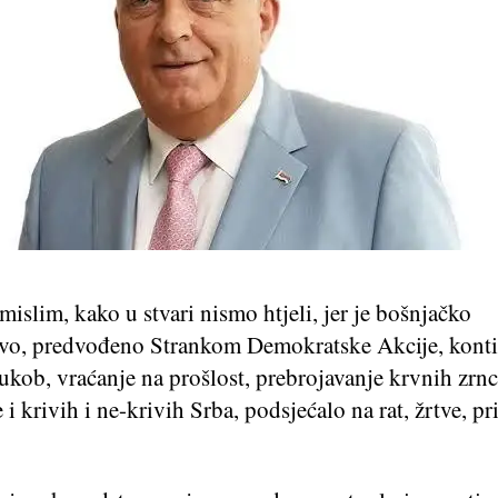
mislim, kako u stvari nismo htjeli, jer je bošnjačko
vo, predvođeno Strankom Demokratske Akcije, kont
sukob, vraćanje na prošlost, prebrojavanje krvnih zrnc
 i krivih i ne-krivih Srba, podsjećalo na rat, žrtve, p