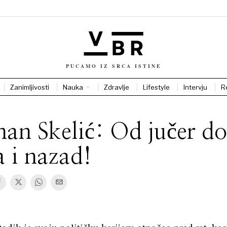
PUCAMO IZ SRCA ISTINE
Zanimljivosti
Nauka
Zdravlje
Lifestyle
Intervju
R
an Skelić: Od jučer do
a i nazad!