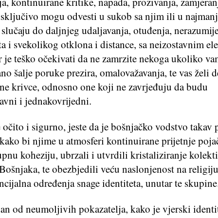
a, kontinuirane kritike, napada, prozivanja, zamjeran
sključivo mogu odvesti u sukob sa njim ili u najmanj
slučaju do daljnjeg udaljavanja, otuđenja, nerazumije
a i svekolikog otklona i distance, sa neizostavnim e
r je teško očekivati da ne zamrzite nekoga ukoliko v
no šalje poruke prezira, omalovažavanja, te vas želi de
ne krivce, odnosno one koji ne zavrjeđuju da budu
vni i jednakovrijedni.
 očito i sigurno, jeste da je bošnjačko vodstvo takav 
kako bi njime u atmosferi kontinuirane prijetnje poja
pnu koheziju, ubrzali i utvrdili kristaliziranje kolek
 Bošnjaka, te obezbjedili veću naslonjenost na religiju
ncijalna određenja snage identiteta, unutar te skupine
an od neumoljivih pokazatelja, kako je vjerski identit