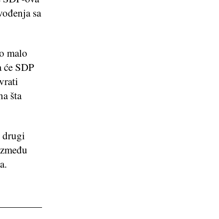
vođenja sa
ko malo
a će SDP
vrati
na šta
 drugi
 između
a.