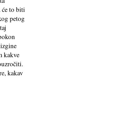
ta
će to biti
ekog petog
taj
apokon
dizgine
im kakve
uzročiti.
re, kakav