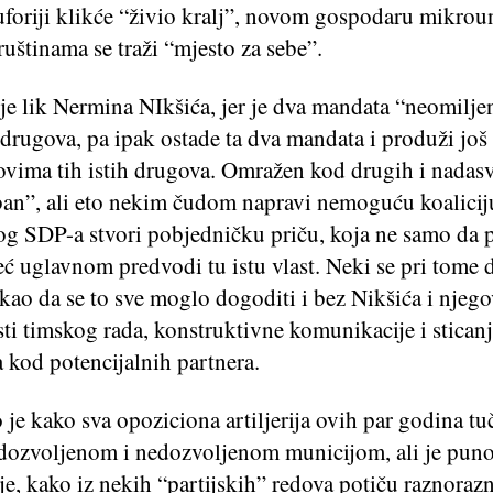
euforiji klikće “živio kralj”, novom gospodaru mikro
ruštinama se traži “mjesto za sebe”.
je lik Nermina NIkšića, jer je dva mandata “neomilje
 drugova, pa ipak ostade ta dva mandata i produži još 
sovima tih istih drugova. Omražen kod drugih i nadas
an”, ali eto nekim čudom napravi nemoguću koalicij
og SDP-a stvori pobjedničku priču, koja ne samo da p
već uglavnom predvodi tu istu vlast. Neki se pri tome
kao da se to sve moglo dogoditi i bez Nikšića i njeg
ti timskog rada, konstruktivne komunikacije i stican
 kod potencijalnih partnera.
je kako sva opoziciona artiljerija ovih par godina tu
 dozvoljenom i nedozvoljenom municijom, ali je pun
je, kako iz nekih “partijskih” redova potiču raznoraz