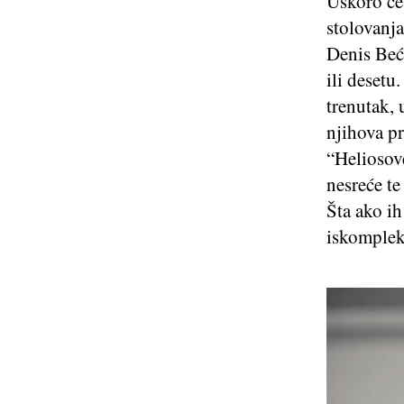
Uskoro će
stolovanja
Denis Beć
ili desetu
trenutak, 
njihova pr
“Heliosove
nesreće t
Šta ako ih
iskompleks