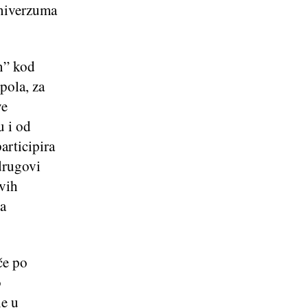
univerzuma
n” kod
pola, za
ve
u i od
articipira
 drugovi
ovih
ja
če po
o
ne u