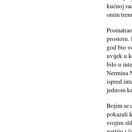
kućnoj rad
onim trenu
Posmatrao
prostoru.
god bio sv
uvijek u k
bilo u int
Nermina NI
ispred int
jednom kr
Bojim se d
pokazali k
svojim sli
partiju i 