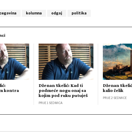
rcegovina
kolumna
odgoj
politika
nci
ić:
Dženan Skelić: Kad ti
Dženan Skelić
am kontra
podmeće nogu onaj sa
kalio čelik
kojim pod ruku putuješ
PRIJE 2 SEDMICE
PRIJE 1 SEDMICA