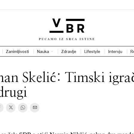
PUCAMO IZ SRCA ISTINE
Zanimljivosti
Nauka
Zdravlje
Lifestyle
Intervju
R
an Skelić: Timski igrač
drugi