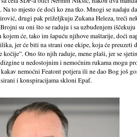
 sa čela SDP-a otići Nermin Nikšić, nakon dva manda
. Na to mjesto će doći ko zna tko. Mnogi se nadaju da 
irović, drugi pak priželjkuju Zukana Heleza, treći n
. Brojni su oni što se raduju i sa uzbuđenjem iščekuju 
u kojem će, tako im šapuću njihove maštarije, doći n
ilika, jer će biti na strani one ekipe, koja će preuzeti 
 kočije”. Ono što njih raduje, mene plaši, jer se sjet
e dizgine u nedostojnim i nemoćnim rukama mogu pro
 kakav nemoćni Featont potjera ili ne dao Bog još go
irani i konspiracijama skloni Epaf.