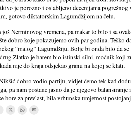
 tkivo je porozno i oslabljeno decenijama pogrešnog 
nim, gotovo diktatorskim Lagumdžijom na čelu.
 još Nerminovog vremena, pa makar to bilo i sa ova
pšte dobro koje pokazujemo ovih par godina. Teško d
 nekog “malog” Lagumdžiju. Bolje bi onda bilo da se 
r drug Zlatko je barem bio istinski silni, moćnik koji z
ikada nije do kraja odsjekao granu na kojoj se klati.
 Nikšić dobro vodio partiju, vidjet ćemo tek kad dođu
ega, pa nam postane jasno da je njegovo balansiranje
 se bore za prevlast, bila vrhunska umjetnost postojanj