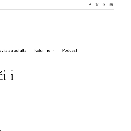
evija sa asfalta
Kolumne
Podcast
i i