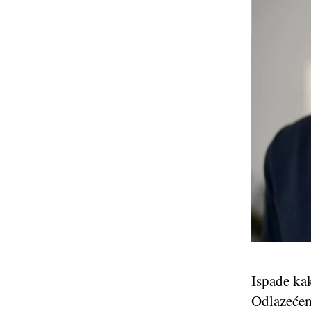
Ispade ka
Odlazećem 