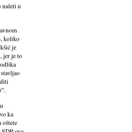
 naleti u
 javnom
, koliko
kšić je
jer je to
 odlika
 stavljao
diti
r”.
su
ivo ka
a oštete
je SDP-ova