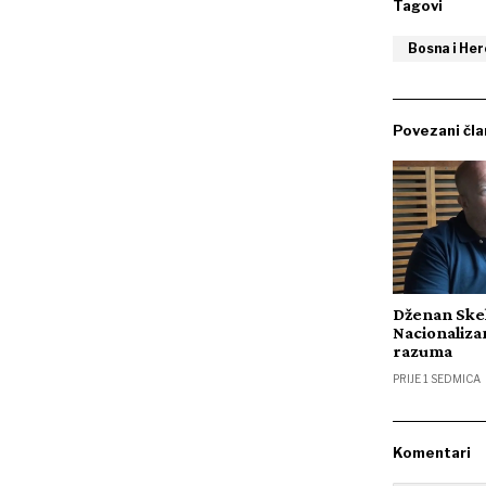
Tagovi
Bosna i He
Povezani čla
Dženan Skel
Nacionaliz
razuma
PRIJE 1 SEDMICA
Komentari