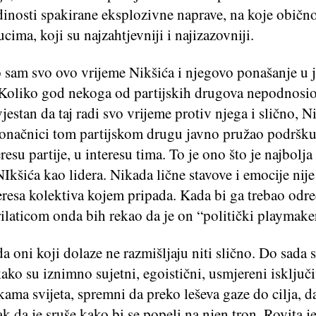
inosti spakirane eksplozivne naprave, na koje obično
cima, koji su najzahtjevniji i najizazovniji.
 sam svo ovo vrijeme Nikšića i njegovo ponašanje u
 Koliko god nekoga od partijskih drugova nepodnosio
jestan da taj radi svo vrijeme protiv njega i slično, Ni
onačnici tom partijskom drugu javno pružao podršku, 
eresu partije, u interesu tima. To je ono što je najbolja
kšića kao lidera. Nikada lične stavove i emocije nije
eresa kolektiva kojem pripada. Kada bi ga trebao odre
ilaticom onda bih rekao da je on “politički playmake
a oni koji dolaze ne razmišljaju niti slično. Do sada 
ako su iznimno sujetni, egoistični, usmjereni isključ
kama svijeta, spremni da preko leševa gaze do cilja, d
čak da je sruše kako bi se popeli na njen tron. Rovita 