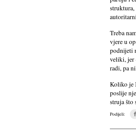
struktura,
autoritar
Treba nam
vjere u o
podnijeti
veliki, je
radi, pa n
Koliko je
poslije nj
struja što
Podijeli: