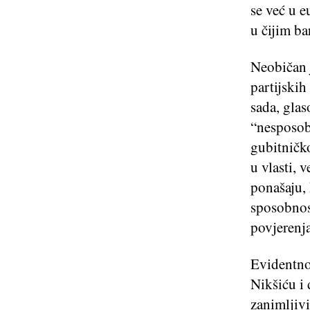
se već u 
u čijim ba
Neobičan 
partijskih
sada, gla
“nesposob
gubitničk
u vlasti, 
ponašaju, 
sposobnos
povjerenja
Evidentno 
Nikšiću i
zanimljivi