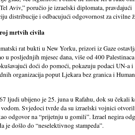
 Tel Aviv,” poručio je izraelski diplomata, pravdajući
ciju distribucije i odbacujući odgovornost za civilne ž
roj mrtvih civila
atski rat bukti u New Yorku, prizori iz Gaze ostavlj
mo u posljednjih mjesec dana, više od 400 Palestinaca
pokušavajući doći do pomoći, pokazuju podaci UN-a i
nih organizacija poput Ljekara bez granica i Human
7 ljudi ubijeno je 25. juna u Rafahu, dok su čekali k
vodom. Svjedoci tvrde da su izraelski vojnici otvorili
ao odgovor na “prijetnju u gomili”. Izrael negira od
da je došlo do “neselektivnog stampeda”.