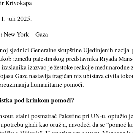
ir Krivokapa
:
1. juli 2025.
:
New York – Gaza
oj sjednici Generalne skupštine Ujedinjenih nacija, 
sukob između palestinskog predstavnika Riyada Mans
 izaslanika izazvao je žestoke reakcije međunarodne z
ojasu Gaze nastavlja tragičan niz ubistava civila tok
preuzimanja humanitarne pomoći.
čistka pod krinkom pomoći?
our, stalni posmatrač Palestine pri UN-u, optužio je 
 upotrebu gladi kao oružja, navodeći da se “pomoć ko