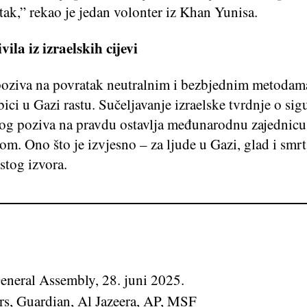
ak,” rekao je jedan volonter iz Khan Yunisa.
vila iz izraelskih cijevi
ziva na povratak neutralnim i bezbjednim metodam
bici u Gazi rastu. Sučeljavanje izraelske tvrdnje o sigu
kog poziva na pravdu ostavlja međunarodnu zajednicu
om. Ono što je izvjesno – za ljude u Gazi, glad i smrt
istog izvora.
neral Assembly, 28. juni 2025.
rs, Guardian, Al Jazeera, AP, MSF