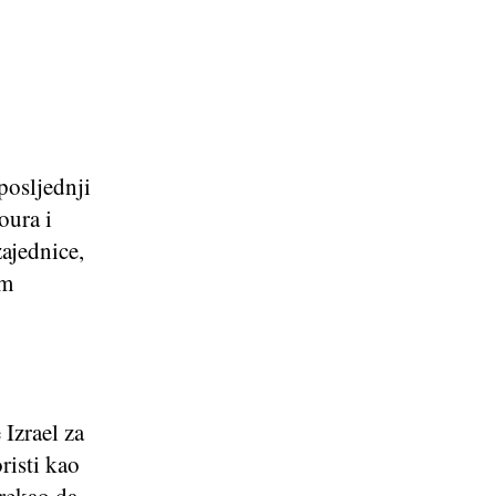
posljednji
oura i
ajednice,
om
Izrael za
risti kao