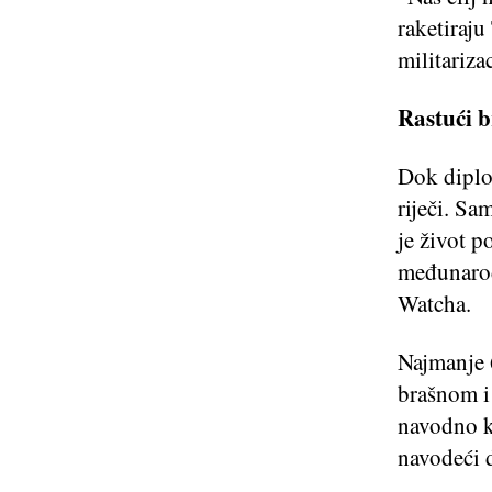
raketiraju
militariza
Rastući b
Dok diplom
riječi. Sa
je život 
međunarod
Watcha.
Najmanje 6
brašnom i 
navodno k
navodeći 