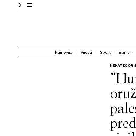
Najnovije
Vijesti
Sport
Biznis
NEKATEGORI
“Hu
oruž
pale
pred