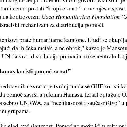
etničkog čišćenja”. U emotivnom govoru, Mansour je 
arni centri postali “klopke smrti”, a ne mjesta spasa
i na kontroverzni
Gaza Humanitarian Foundation (
izraelski mehanizam za distribuciju pomoći.
i tenkovi prate humanitarne kamione. Ljudi se okuplj
ajući da ih čeka metak, a ne obrok,” kazao je Mansour
 UN da vrati distribuciju pomoći u ruke neutralnih tij
Hamas koristi pomoć za rat”
predstavnik uzvratio je tvrdnjom da se GHF koristi ka
o da pomoć završi u rukama Hamasa. Izrael optužuje 
 posebno UNRWA, za “neefikasnost i saučesništvo” u 
čkim grupama.
nije glad, već sigurnost. Pomoć ne može ići u ruke oni