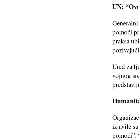
UN: “Ovo 
Generalni
pomoći pr
praksa ubi
pozivajuć
Ured za lj
vojnog sre
predstavlj
Humanita
Organizac
izjavile 
pomoći”. 