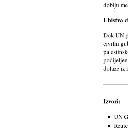
dobiju met
Ubistva ci
Dok UN po
civilni gu
palestins
podijeljen
dolaze iz 
Izvori:
UN Ge
Reute