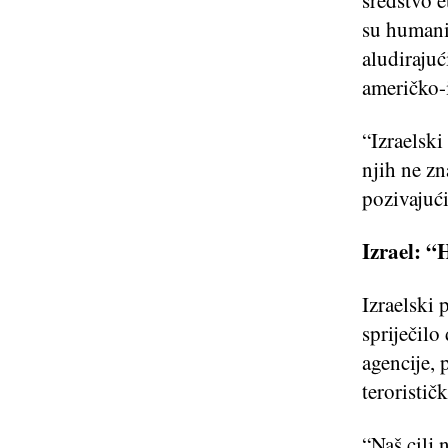
sredstvo 
su humanit
aludirajuć
američko-
“Izraelsk
njih ne zn
pozivajući
Izrael: “
Izraelski 
spriječil
agencije,
teroristi
“Naš cilj 