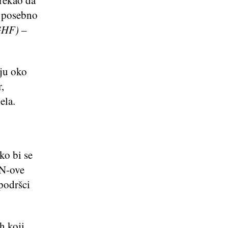
rekao da
, posebno
GHF)
–
aju oko
,
ela.
ko bi se
UN-ove
podršci
h koji