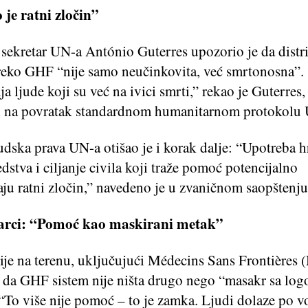
je ratni zločin”
 sekretar UN-a António Guterres upozorio je da distr
eko GHF “nije samo neučinkovita, već smrtonosna”.
ja ljude koji su već na ivici smrti,” rekao je Guterres,
i na povratak standardnom humanitarnom protokolu 
udska prava UN-a otišao je i korak dalje: “Upotreba 
dstva i ciljanje civila koji traže pomoć potencijalno
aju ratni zločin,” navedeno je u zvaničnom saopštenju
rci: “Pomoć kao maskirani metak”
ije na terenu, uključujući Médecins Sans Frontières 
su da GHF sistem nije ništa drugo nego “masakr sa lo
“To više nije pomoć – to je zamka. Ljudi dolaze po v