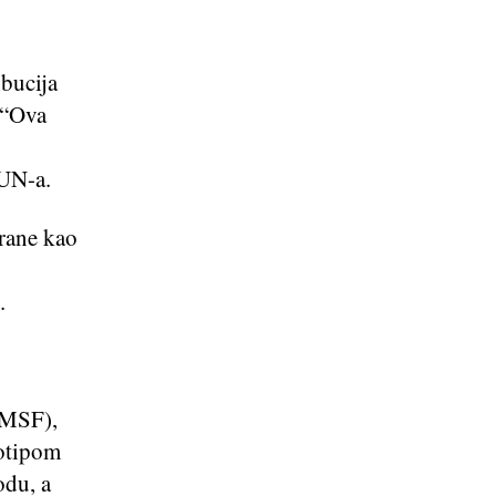
ibucija
 “Ova
UN-a.
hrane kao
.
(MSF),
gotipom
odu, a