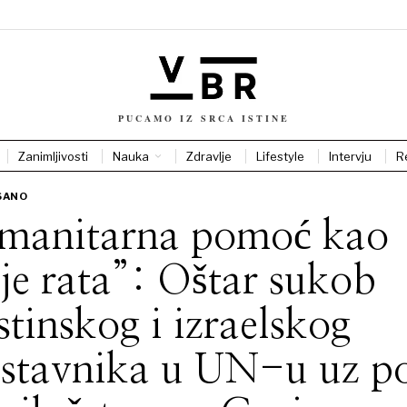
PUCAMO IZ SRCA ISTINE
Zanimljivosti
Nauka
Zdravlje
Lifestyle
Intervju
R
SANO
manitarna pomoć kao
je rata”: Oštar sukob
stinskog i izraelskog
stavnika u UN-u uz po