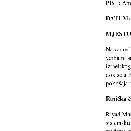
PIŠE: Am
DATUM
MJESTO
Na vanredn
verbalni 
izraelskog
dok se u P
pokušaja 
Etnička 
Riyad Mans
sistemsku