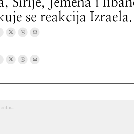
a, Sirije, Jemena i liba
uje se reakcija Izraela.