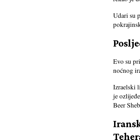
Udari su 
pokrajins
Poslje
Evo su pri
noćnog ir
Izraelski 
je ozlijeđ
Beer Sheb
Iransk
Teher