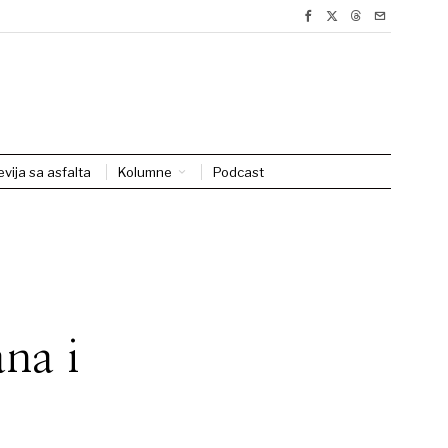
evija sa asfalta
Kolumne
Podcast
ana i