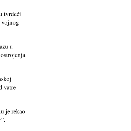
u tvrdeći
” vojnog
azu u
ostrojenja
nskoj
d vatre
u je rekao
ir”.