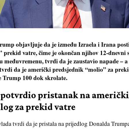
ump objavljuje da je između Izraela i Irana post
 prekid vatre, čime je okončan njihov 12-dnevni 
u međuvremenu, tvrdi da je zaustavio napade – a
a tvrdi da je američki predsjednik “molio” za preki
e Trump 100 dok skrolate.
l potvrdio pristanak na američki
log za prekid vatre
vlada tvrdi da je pristala na prijedlog Donalda Trump