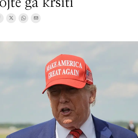
jte ga kršiti’