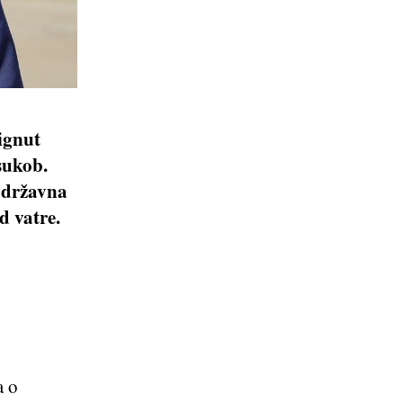
ignut
sukob.
 državna
d vatre.
a o