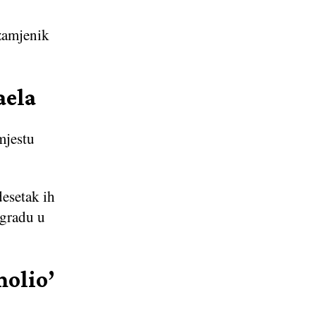
 zamjenik
aela
mjestu
desetak ih
zgradu u
molio’