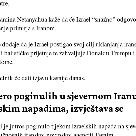
tre.
amina Netanyahua kaže da će Izrael “snažno” odgovor
nje primirja s Iranom.
e dodaje da je Izrael postigao svoj cilj uklanjanja iran
i balističke prijetnje te zahvaljuje Donaldu Trumpu 
 tome.
čelnik će dati izjavu kasnije danas.
ero poginulih u sjevernom Iran
lskim napadima, izvještava se
i je jutros poginulo tijekom izraelskih napada na sjev
užnosnik iranskoj novinskoj agenciji Tasnim.