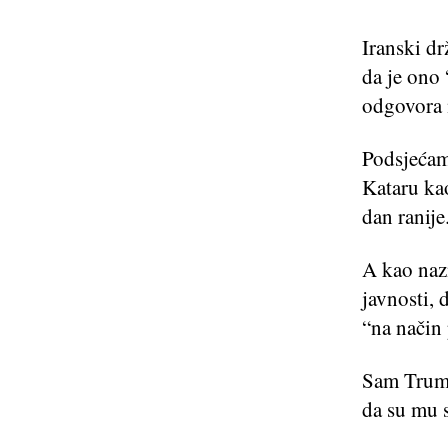
Iranski dr
da je ono
odgovora 
Podsjećam
Kataru ka
dan ranij
A kao naz
javnosti, 
“na način
Sam Trump
da su mu s