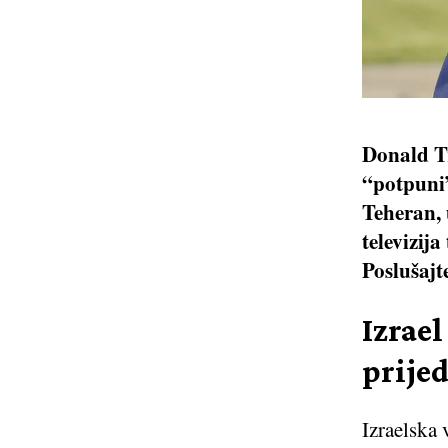
Donald Tr
“potpuni”
Teheran, 
televizij
Poslušajt
Izrae
prijed
Izraelska 