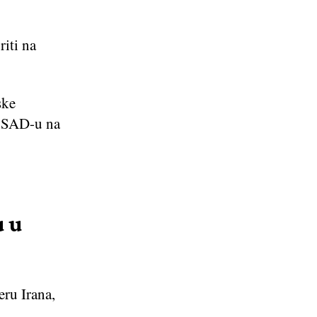
iti na
ske
i SAD-u na
u u
eru Irana,