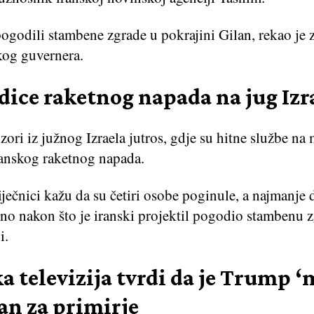
pogodili stambene zgrade u pokrajini Gilan, rekao je
kog guvernera.
dice raketnog napada na jug Izr
zori iz južnog Izraela jutros, gdje su hitne službe na 
anskog raketnog napada.
liječnici kažu da su četiri osobe poginule, a najmanje 
eno nakon što je iranski projektil pogodio stambenu 
i.
a televizija tvrdi da je Trump ‘
an za primirje