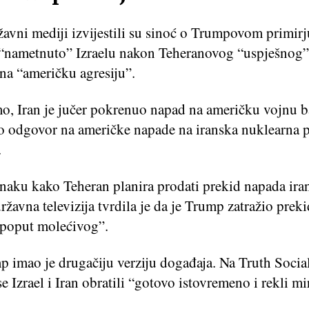
žavni mediji izvijestili su sinoć o Trumpovom primirj
 “nametnuto” Izraelu nakon Teheranovog “uspješnog
na “američku agresiju”.
o, Iran je jučer pokrenuo napad na američku vojnu b
o odgovor na američke napade na iranska nuklearna p
e.
naku kako Teheran planira prodati prekid napada ira
državna televizija tvrdila je da je Trump zatražio preki
 poput molećivog”.
 imao je drugačiju verziju događaja. Na Truth Social
e Izrael i Iran obratili “gotovo istovremeno i rekli m