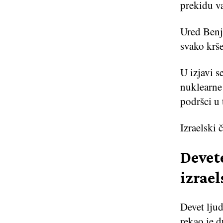
prekidu va
Ured Benj
svako krše
U izjavi s
nuklearne 
podršci u
Izraelski 
Devet
izrae
Devet ljud
rekao je d