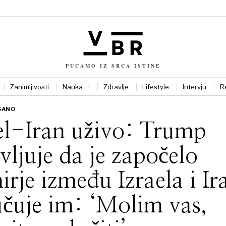
PUCAMO IZ SRCA ISTINE
Zanimljivosti
Nauka
Zdravlje
Lifestyle
Intervju
R
SANO
el-Iran uživo: Trump
vljuje da je započelo
irje između Izraela i Ir
čuje im: ‘Molim vas,