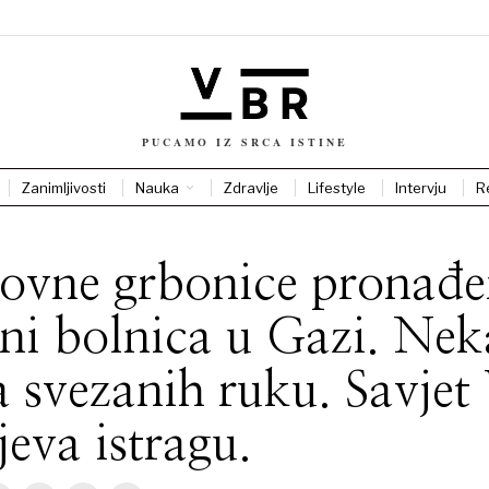
PUCAMO IZ SRCA ISTINE
Zanimljivosti
Nauka
Zdravlje
Lifestyle
Intervju
R
ovne grbonice pronađe
ini bolnica u Gazi. Nek
la svezanih ruku. Savje
jeva istragu.