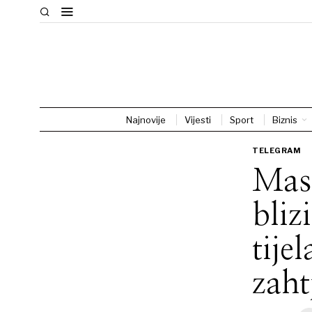
Najnovije
Vijesti
Sport
Biznis
TELEGRAM
Mas
bliz
tije
zaht