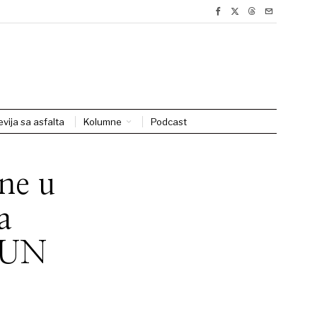
evija sa asfalta
Kolumne
Podcast
ne u
a
t UN