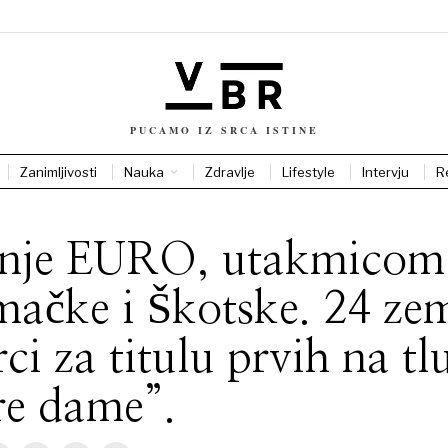
PUCAMO IZ SRCA ISTINE
Zanimljivosti
Nauka
Zdravlje
Lifestyle
Intervju
R
inje EURO, utakmicom
ačke i Škotske. 24 zem
rci za titulu prvih na tl
re dame”.