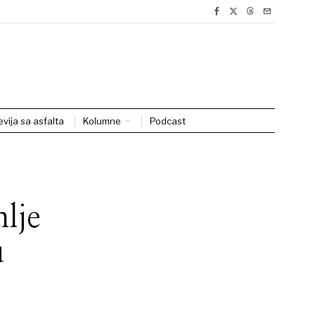
evija sa asfalta
Kolumne
Podcast
lje
u