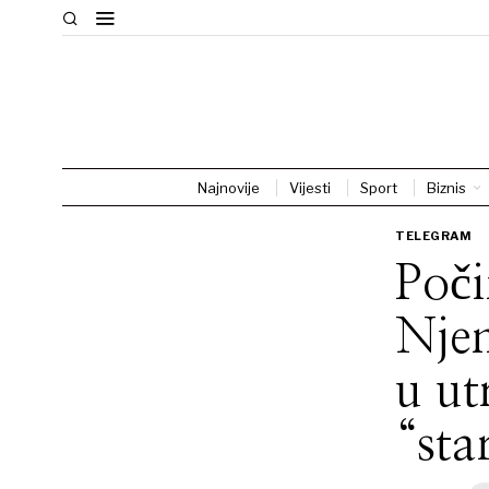
Najnovije
Vijesti
Sport
Biznis
TELEGRAM
Poč
Njem
u ut
“sta