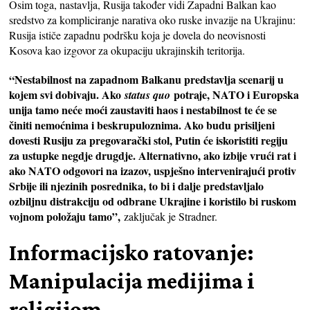
Osim toga, nastavlja, Rusija također vidi Zapadni Balkan kao
sredstvo za kompliciranje narativa oko ruske invazije na Ukrajinu:
Rusija ističe zapadnu podršku koja je dovela do neovisnosti
Kosova kao izgovor za okupaciju ukrajinskih teritorija.
“Nestabilnost na zapadnom Balkanu predstavlja scenarij u
kojem svi dobivaju. Ako
potraje, NATO i Europska
status quo
unija tamo neće moći zaustaviti haos i nestabilnost te će se
činiti nemoćnima i beskrupuloznima. Ako budu prisiljeni
dovesti Rusiju za pregovarački stol, Putin će iskoristiti regiju
za ustupke negdje drugdje. Alternativno, ako izbije vrući rat i
ako NATO odgovori na izazov, uspješno intervenirajući protiv
Srbije ili njezinih posrednika, to bi i dalje predstavljalo
ozbiljnu distrakciju od odbrane Ukrajine i koristilo bi ruskom
vojnom položaju tamo”,
zaključak je Stradner.
Informacijsko ratovanje:
Manipulacija medijima i
religijom