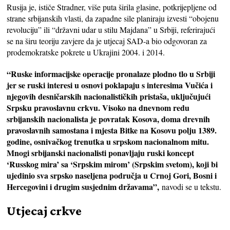
Rusija je, ističe Stradner, više puta širila glasine, potkrijepljene od
strane srbijanskih vlasti, da zapadne sile planiraju izvesti “obojenu
revoluciju” ili “državni udar u stilu Majdana” u Srbiji, referirajući
se na širu teoriju zavjere da je utjecaj SAD-a bio odgovoran za
prodemokratske pokrete u Ukrajini 2004. i 2014.
“Ruske informacijske operacije pronalaze plodno tlo u Srbiji
jer se ruski interesi u osnovi poklapaju s interesima Vučića i
njegovih desničarskih nacionalističkih pristaša, uključujući
Srpsku pravoslavnu crkvu. Visoko na dnevnom redu
srbijanskih nacionalista je povratak Kosova, doma drevnih
pravoslavnih samostana i mjesta Bitke na Kosovu polju 1389.
godine, osnivačkog trenutka u srpskom nacionalnom mitu.
Mnogi srbijanski nacionalisti ponavljaju ruski koncept
‘Russkog mira’ sa ‘Srpskim mirom’ (Srpskim svetom), koji bi
ujedinio sva srpsko naseljena područja u Crnoj Gori, Bosni i
Hercegovini i drugim susjednim državama”,
navodi se u tekstu.
Utjecaj crkve