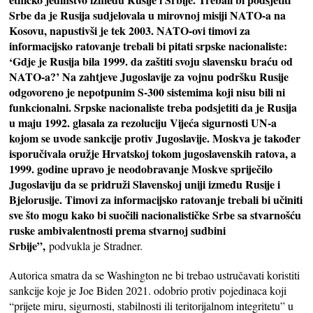
Srbe da je Rusija sudjelovala u mirovnoj misiji NATO-a na
Kosovu, napustivši je tek 2003. NATO-ovi timovi za
informacijsko ratovanje trebali bi pitati srpske nacionaliste:
‘Gdje je Rusija bila 1999. da zaštiti svoju slavensku braću od
NATO-a?’ Na zahtjeve Jugoslavije za vojnu podršku Rusije
odgovoreno je nepotpunim S-300 sistemima koji nisu bili ni
funkcionalni. Srpske nacionaliste treba podsjetiti da je Rusija
u maju 1992. glasala za rezoluciju Vijeća sigurnosti UN-a
kojom se uvode sankcije protiv Jugoslavije. Moskva je također
isporučivala oružje Hrvatskoj tokom jugoslavenskih ratova, a
1999. godine upravo je neodobravanje Moskve spriječilo
Jugoslaviju da se pridruži Slavenskoj uniji između Rusije i
Bjelorusije. Timovi za informacijsko ratovanje trebali bi učiniti
sve što mogu kako bi suočili nacionalističke Srbe sa stvarnošću
ruske ambivalentnosti prema stvarnoj sudbini
Srbije”,
podvukla je Stradner.
Autorica smatra da se Washington ne bi trebao ustručavati koristiti
sankcije koje je Joe Biden 2021. odobrio protiv pojedinaca koji
“prijete miru, sigurnosti, stabilnosti ili teritorijalnom integritetu” u