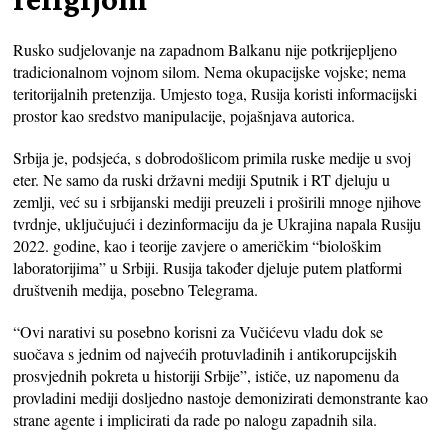
Rusko sudjelovanje na zapadnom Balkanu nije potkrijepljeno
tradicionalnom vojnom silom. Nema okupacijske vojske; nema
teritorijalnih pretenzija. Umjesto toga, Rusija koristi informacijski
prostor kao sredstvo manipulacije, pojašnjava autorica.
Srbija je, podsjeća, s dobrodošlicom primila ruske medije u svoj
eter. Ne samo da ruski državni mediji Sputnik i RT djeluju u
zemlji, već su i srbijanski mediji preuzeli i proširili mnoge njihove
tvrdnje, uključujući i dezinformaciju da je Ukrajina napala Rusiju
2022. godine, kao i teorije zavjere o američkim “biološkim
laboratorijima” u Srbiji. Rusija također djeluje putem platformi
društvenih medija, posebno Telegrama.
“Ovi narativi su posebno korisni za Vučićevu vladu dok se
suočava s jednim od najvećih protuvladinih i antikorupcijskih
prosvjednih pokreta u historiji Srbije”, ističe, uz napomenu da
provladini mediji dosljedno nastoje demonizirati demonstrante kao
strane agente i implicirati da rade po nalogu zapadnih sila.