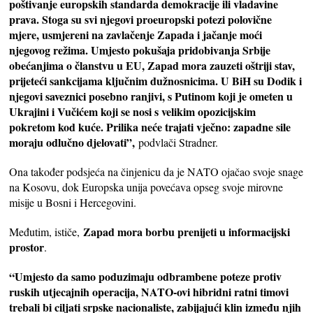
poštivanje europskih standarda demokracije ili vladavine
prava. Stoga su svi njegovi proeuropski potezi polovične
mjere, usmjereni na zavlačenje Zapada i jačanje moći
njegovog režima. Umjesto pokušaja pridobivanja Srbije
obećanjima o članstvu u EU, Zapad mora zauzeti oštriji stav,
prijeteći sankcijama ključnim dužnosnicima. U BiH su Dodik i
njegovi saveznici posebno ranjivi, s Putinom koji je ometen u
Ukrajini i Vučićem koji se nosi s velikim opozicijskim
pokretom kod kuće. Prilika neće trajati vječno: zapadne sile
moraju odlučno djelovati”,
podvlači Stradner.
Ona također podsjeća na činjenicu da je NATO ojačao svoje snage
na Kosovu, dok Europska unija povećava opseg svoje mirovne
misije u Bosni i Hercegovini.
Zapad mora borbu prenijeti u informacijski
Međutim, ističe,
prostor
.
“Umjesto da samo poduzimaju odbrambene poteze protiv
ruskih utjecajnih operacija, NATO-ovi hibridni ratni timovi
trebali bi ciljati srpske nacionaliste, zabijajući klin između njih