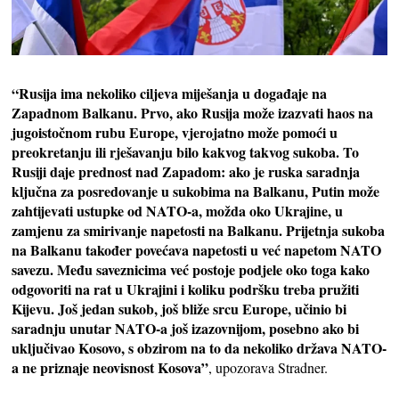
“Rusija ima nekoliko ciljeva miješanja u događaje na
Zapadnom Balkanu. Prvo, ako Rusija može izazvati haos na
jugoistočnom rubu Europe, vjerojatno može pomoći u
preokretanju ili rješavanju bilo kakvog takvog sukoba. To
Rusiji daje prednost nad Zapadom: ako je ruska saradnja
ključna za posredovanje u sukobima na Balkanu, Putin može
zahtijevati ustupke od NATO-a, možda oko Ukrajine, u
zamjenu za smirivanje napetosti na Balkanu. Prijetnja sukoba
na Balkanu također povećava napetosti u već napetom NATO
savezu. Među saveznicima već postoje podjele oko toga kako
odgovoriti na rat u Ukrajini i koliku podršku treba pružiti
Kijevu. Još jedan sukob, još bliže srcu Europe, učinio bi
saradnju unutar NATO-a još izazovnijom, posebno ako bi
uključivao Kosovo, s obzirom na to da nekoliko država NATO-
a ne priznaje neovisnost Kosova”
, upozorava Stradner.