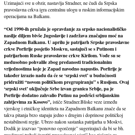
Uzimajući sve u obzir, nastavlja Stradner, ne čudi da Srpska
pravoslavna crkva igra centralnu ulogu u ruskim informacijskim
operacijama na Balkanu.
“Od 1990-ih pružala je opravdanje za srpsko nacionalističko
nasilje diljem bivše Jugoslavije i zadržava značajnu moć na
Zapadnom Balkanu. U aprilu je patrijarh Srpske pravoslavne
crkve Porfirije posjetio Moskvu, sastajući se s Putinom i
patrijarhom Ruske pravoslavne crkve Kirilom. Vođe su se
međusobno pohvalile zbog predanosti tradicionalnim
vrijednostima koje je Zapad navodno napustio. Porfirije je
također izrazio nadu da će se ‘srpski svet’ u budućnosti
pridružiti “novom političkom pregrupiranju” s Rusijom. Ovaj
‘srpski svet’ uključuje Srbe izvan granica Srbije, pa je
Porfirije dodatno zahvalio Putinu na podršci srbijanskim
zahtjevima za Kosovo”,
ističe Stradner.Bliske veze između
vjerskog i etničkog identiteta na Zapadnom Balkanu znače da se
takva pitanja brzo stapaju jedno s drugim i doprinose političkoj
nestabilnosti regije. Ubrzo nakon sastanka patrijarha u Moskvi,
Dodik je izazvao “ponovno ogorčenje” sugerirajući da bi se bh.
muslimani trebali “vratiti pravoslavnoj vjeri” kao rješenje za