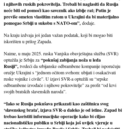
i njihovih ruskih pokrovitelja. Trebali bi naglasiti da Rusija
neće biti od pomoći kao saveznik ako izbije rat; Putin je
previše ometen vlastitim ratom u Ukrajini da bi materijalno
pomogao Srbiji u sukobu s NATO-om”,
dodaje.
Na kraju izdvaja još jedan važan podatak, koji bi mogao biti
iskorišten u prilog Zapada.
Naime, u maju 2025. ruska Vanjska obavještajna služba (SVR)
“pokušaj zabijanja noža u leđa
optužila je Srbiju za
Rusiji”,
tvrdeći da srbijanske odbrambene kompanije isporučuju
oružje Ukrajini s “jednom očitom svrhom: ubijati i osakaćivati ​​
ruske vojnike i civile”. U izjavi SVR-a optužili su “srpske
odbrambene izvođače i njihove pokrovitelje” za profit “od krvi
svojih bratskih slavenskih naroda”.
“Iako se Rusija pokušava prikazati kao zaštitnica svog
‘slavenskog brata’, izjava SVR-a daleko je od istine. Zapad bi
trebao koristiti informacijske operacije kako bi ciljao
nacionalističku publiku u Srbiji koja još uvijek vjeruje u
etničko jedinstvo između Rusije i Srbije. Trebali bi podsjetiti