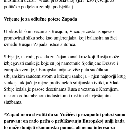
političke podjele u zemlji, podsjetila j
Vrijeme je za odlučne poteze Zapada
Uprkos bliskim vezama s Rusijom, Vučić je često uspijevao
promovirati sliku sebe kao umjerenjaka, koji balansira na žici
između Rusije i Zapada, ističe autorica.
Srbija je, navodi, postala značajan kanal kroz koji Rusija može
izbjegavati sankcije koje su joj nametnule Sjedinjene Države i
europske zemlje, i Europska unija se više puta suočila sa
srbijanskim saučesništvom u kršenju sankcija – njen najnoviji krug
sankcija uključuje mjere protiv nekih srbijanskih tvrtki, a Vlada
Srbije izdala je pasoše desetinama Rusa s vezama s Kremljem,
ruskom odbrambenom industrijom i ruskim obavještajnim
službama.
“Zapad mora shvatiti da su Vučićevi prozapadni potezi samo
paravan: on rado priča o približavanju Europskoj uniji kada
to može donijeti ekonomsku pomoć, ali nema interesa za