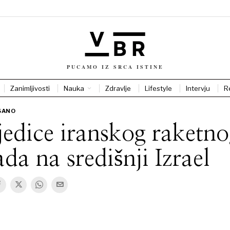
PUCAMO IZ SRCA ISTINE
Zanimljivosti
Nauka
Zdravlje
Lifestyle
Intervju
R
SANO
jedice iranskog raketn
da na središnji Izrael