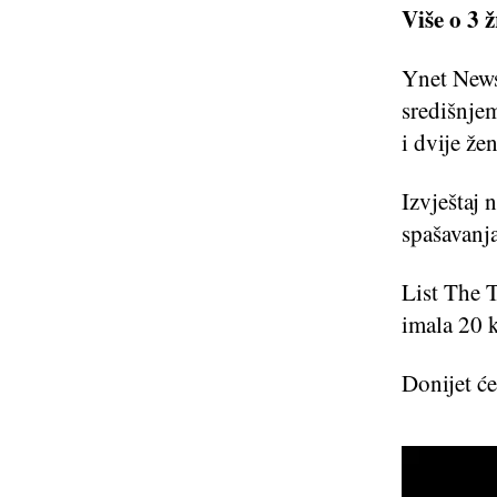
Više o 3 
Ynet News 
središnje
i dvije žen
Izvještaj 
spašavanja
List The T
imala 20 k
Donijet ć