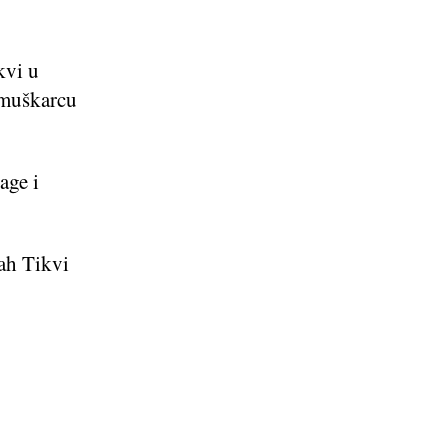
kvi u
 muškarcu
age i
tah Tikvi