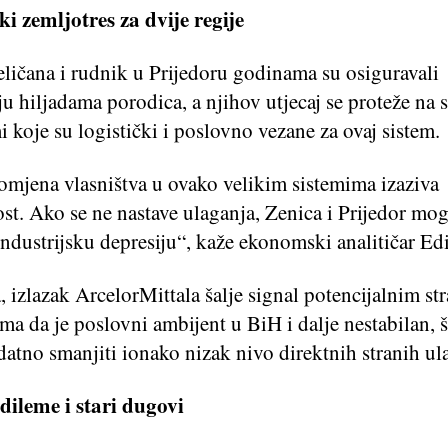
 zemljotres za dvije regije
eličana i rudnik u Prijedoru godinama su osiguravali
ju hiljadama porodica, a njihov utjecaj se proteže na s
i koje su logistički i poslovno vezane za ovaj sistem.
omjena vlasništva u ovako velikim sistemima izaziva
st. Ako se ne nastave ulaganja, Zenica i Prijedor mo
industrijsku depresiju“, kaže ekonomski analitičar Ed
 izlazak ArcelorMittala šalje signal potencijalnim st
ima da je poslovni ambijent u BiH i dalje nestabilan, š
atno smanjiti ionako nizak nivo direktnih stranih ul
dileme i stari dugovi