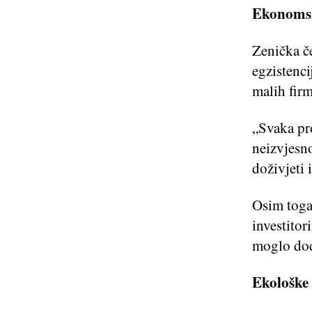
Ekonomski
Zenička č
egzistenci
malih firm
„Svaka pr
neizvjesno
doživjeti 
Osim toga,
investitor
moglo dod
Ekološke 