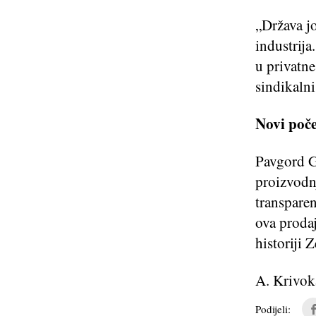
„Država j
industrija
u privatne
sindikalni
Novi poče
Pavgord G
proizvodn
transparen
ova prodaj
historiji Z
A. Krivok
Podijeli: