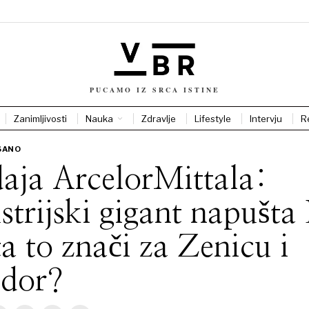
PUCAMO IZ SRCA ISTINE
Zanimljivosti
Nauka
Zdravlje
Lifestyle
Intervju
R
SANO
aja ArcelorMittala:
strijski gigant napušta
a to znači za Zenicu i
edor?