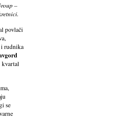
Group –
retnici.
al povlači
va,
 i rudnika
avgord
i kvartal
ima,
aju
gi se
tvarne