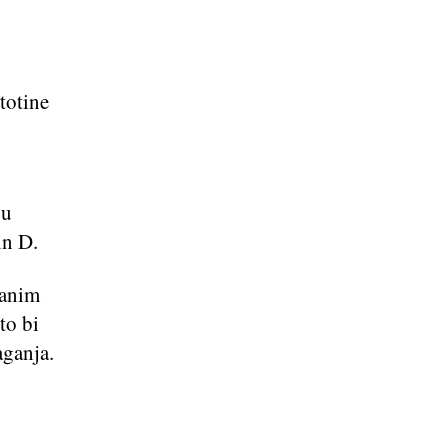
totine
gu
in D.
ranim
to bi
aganja.