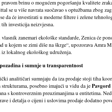
s pravom brinu o mogućem pogoršanju kvalitete zrak
ttal se u više navrata suočavao s optužbama zbog zag
se da će investirati u moderne filtere i zelene tehnolo
 tih investicija neizvjesna.
 vlasnik zanemari ekološke standarde, Zenica će pon
rad u kojem se zimi diše na škrge“, upozorava Amra M
a iz lokalnog ekološkog udruženja.
 pozadina i sumnje u transparentnost
ički analitičari sumnjaju da iza prodaje stoji tiha koor
Pavgord
m strukturama, posebno imajući u vidu da je
ana s kontroverznim preuzimanjima u entitetima. Ned
rave i detalja o cijeni i uslovima prodaje dodatno pov