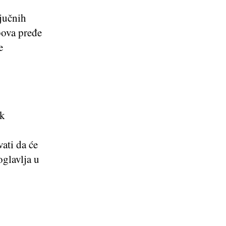
jučnih
bova pređe
e
ak
ati da će
oglavlja u