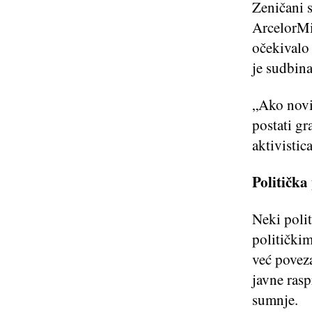
Zeničani 
ArcelorMi
očekivalo 
je sudbina
„Ako novi
postati g
aktivistic
Politička
Neki polit
politički
već povez
javne rasp
sumnje.