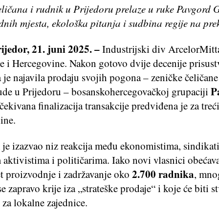
eličana i rudnik u Prijedoru prelaze u ruke Pavgord 
dnih mjesta, ekološka pitanja i sudbina regije na prek
ijedor, 21. juni 2025. –
Industrijski div ArcelorMitt
e i Hercegovine. Nakon gotovo dvije decenije prisust
je najavila prodaju svojih pogona – zeničke čeličane
P
rude u Prijedoru – bosanskohercegovačkoj grupaciji
čekivana finalizacija transakcije predviđena je za treć
ine.
je izazvao niz reakcija među ekonomistima, sindikat
aktivistima i političarima. Iako novi vlasnici obećav
2.700 radnika
et proizvodnje i zadržavanje oko
, mno
se zapravo krije iza „strateške prodaje“ i koje će biti s
 za lokalne zajednice.