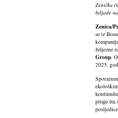
Zenička č
hiljade ra
Zenica/Pr
se iz Bosn
kompanija 
željezne 
Group
. O
2025. god
Sporazum 
ekološkim 
kontinuit
pitaju šta 
posljedice