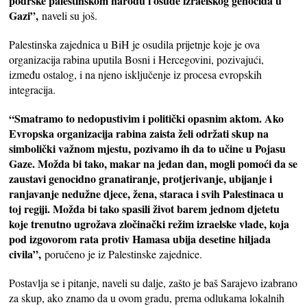
podrške palestinskom narodu i osude izraelskog genocida u
Gazi”,
naveli su još.
Palestinska zajednica u BiH je osudila prijetnje koje je ova
organizacija rabina uputila Bosni i Hercegovini, pozivajući,
između ostalog, i na njeno isključenje iz procesa evropskih
integracija.
“Smatramo to nedopustivim i politički opasnim aktom. Ako
Evropska organizacija rabina zaista želi održati skup na
simbolički važnom mjestu, pozivamo ih da to učine u Pojasu
Gaze. Možda bi tako, makar na jedan dan, mogli pomoći da se
zaustavi genocidno granatiranje, protjerivanje, ubijanje i
ranjavanje nedužne djece, žena, staraca i svih Palestinaca u
toj regiji. Možda bi tako spasili život barem jednom djetetu
koje trenutno ugrožava zločinački režim izraelske vlade, koja
pod izgovorom rata protiv Hamasa ubija desetine hiljada
civila”,
poručeno je iz Palestinske zajednice.
Postavlja se i pitanje, naveli su dalje, zašto je baš Sarajevo izabrano
za skup, ako znamo da u ovom gradu, prema odlukama lokalnih