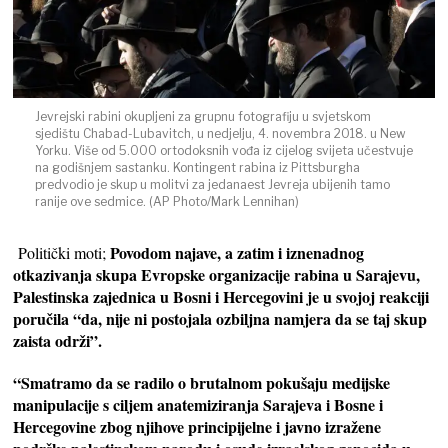
Jevrejski rabini okupljeni za grupnu fotografiju u svjetskom
sjedištu Chabad-Lubavitch, u nedjelju, 4. novembra 2018. u New
Yorku. Više od 5.000 ortodoksnih vođa iz cijelog svijeta učestvuje
na godišnjem sastanku. Kontingent rabina iz Pittsburgha
predvodio je skup u molitvi za jedanaest Jevreja ubijenih tamo
ranije ove sedmice. (AP Photo/Mark Lennihan)
Povodom najave, a zatim i iznenadnog
Politički moti;
otkazivanja skupa Evropske organizacije rabina u Sarajevu,
Palestinska zajednica u Bosni i Hercegovini je u svojoj reakciji
poručila “da, nije ni postojala ozbiljna namjera da se taj skup
zaista održi”.
“Smatramo da se radilo o brutalnom pokušaju medijske
manipulacije s ciljem anatemiziranja Sarajeva i Bosne i
Hercegovine zbog njihove principijelne i javno izražene