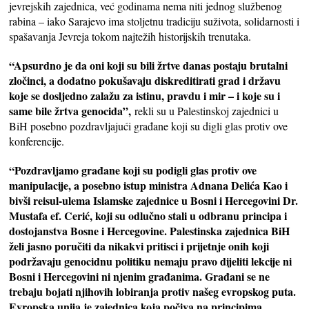
jevrejskih zajednica, već godinama nema niti jednog službenog
rabina – iako Sarajevo ima stoljetnu tradiciju suživota, solidarnosti i
spašavanja Jevreja tokom najtežih historijskih trenutaka.
“Apsurdno je da oni koji su bili žrtve danas postaju brutalni
zločinci, a dodatno pokušavaju diskreditirati grad i državu
koje se dosljedno zalažu za istinu, pravdu i mir – i koje su i
same bile žrtva genocida”,
rekli su u Palestinskoj zajednici u
BiH posebno pozdravljajući građane koji su digli glas protiv ove
konferencije.
“Pozdravljamo građane koji su podigli glas protiv ove
manipulacije, a posebno istup ministra Adnana Delića Kao i
bivši reisul-ulema Islamske zajednice u Bosni i Hercegovini Dr.
Mustafa ef. Cerić, koji su odlučno stali u odbranu principa i
dostojanstva Bosne i Hercegovine. Palestinska zajednica BiH
želi jasno poručiti da nikakvi pritisci i prijetnje onih koji
podržavaju genocidnu politiku nemaju pravo dijeliti lekcije ni
Bosni i Hercegovini ni njenim građanima. Građani se ne
trebaju bojati njihovih lobiranja protiv našeg evropskog puta.
Evropska unija je zajednica koja počiva na principima