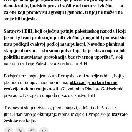
demokratije, ljudskih prava i zaštite od torture i zločina — a
za one koji promovišu agresiju i genocid, u njoj ne može i ne
smije biti mjesta.
Sarajevo i BiH, koji osjećaju patnju palestinskog naroda i koji
jasno i glasno protestuju protiv zločina, mogu biti ponosni što
nisu podlegli ovakvoj podloj manipulaciji. Navodno planirani
skup je otkazan — što samo potvrđuje da je čitava najava bila
politički motivisana provokacija bez stvarnog uporišta”
, stoji
na kraju reakcije Palestinska zajednica u BiH.
Podsjećamo, najavljeni skup Evropske konferencije rabina, koji je
otkazan je nakon burne
planiran u Sarajevu sredinom juna,
reakcije u domaćoj javnosti.
Glavni rabin Pinchas Goldschmidt
pozvao je Evropsku uniju da otkaže članstvo BiH.
Trodnevni skup trebao se, prema najavi, održati od 16. do 18.
izazvalo
juna. Planirano je okupljanje rabina iz cijele Evrope što je
žestoke reakcije.