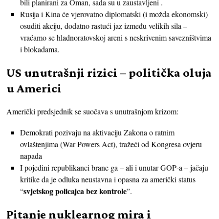
bili planirani za Oman, sada su u zaustavljeni .
Rusija i Kina će vjerovatno diplomatski (i možda ekonomski)
osuditi akciju, dodatno rastući jaz između velikih sila –
vraćamo se hladnoratovskoj areni s neskrivenim savezništvima
i blokadama.
US unutrašnji rizici – politička oluja
u Americi
Američki predsjednik se suočava s unutrašnjom krizom:
Demokrati pozivaju na aktivaciju Zakona o ratnim
ovlaštenjima (War Powers Act), tražeći od Kongresa ovjeru
napada
I pojedini republikanci brane ga – ali i unutar GOP‑a – jačaju
kritike da je odluka neustavna i opasna za američki status
svjetskog policajca bez kontrole
“
”.
Pitanje nuklearnog mira i