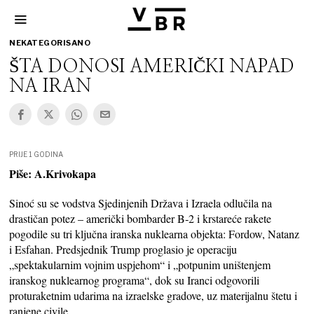
NEKATEGORISANO
ŠTA DONOSI AMERIČKI NAPAD
NA IRAN
PRIJE 1 GODINA
Piše: A.Krivokapa
Sinoć su se vodstva Sjedinjenih Država i Izraela odlučila na
drastičan potez – američki bombarder B‑2 i krstareće rakete
pogodile su tri ključna iranska nuklearna objekta: Fordow, Natanz
i Esfahan. Predsjednik Trump proglasio je operaciju
„spektakularnim vojnim uspjehom“ i „potpunim uništenjem
iranskog nuklearnog programa“, dok su Iranci odgovorili
proturaketnim udarima na izraelske gradove, uz materijalnu štetu i
ranjene civile