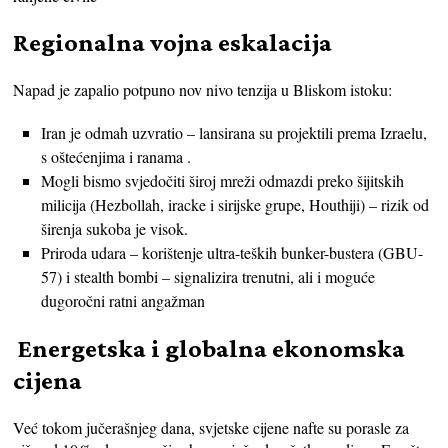
Regionalna vojna eskalacija
Napad je zapalio potpuno nov nivo tenzija u Bliskom istoku:
Iran je odmah uzvratio – lansirana su projektili prema Izraelu,
s oštećenjima i ranama .
Mogli bismo svjedočiti široj mreži odmazdi preko šijitskih
milicija (Hezbollah, iracke i sirijske grupe, Houthiji) – rizik od
širenja sukoba je visok.
Priroda udara – korištenje ultra-teških bunker-bustera (GBU-
57) i stealth bombi – signalizira trenutni, ali i moguće
dugoročni ratni angažman
Energetska i globalna ekonomska
cijena
Već tokom jučerašnjeg dana, svjetske cijene nafte su porasle za