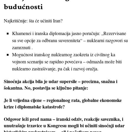
budućnosti
Najkritičnije: šta će učiniti Iran?
Khamenei i iranska diplomacija jasno poručuju: „Rezervisane
su sve opcije za odbranu suvereniteta“ – nuklearni razgovori su
zamrznuti .
Mogućnost iranskog nuklearnog zaokreta iz civilnog ka
vojnom scenariju se rapidno povećava – odmazda može biti
nuklearno zastrašivanje, pa čak i razvoj oružja.
Sinoćnja akcija bila je udar supersile – precizna, snažna i
šokantna. No, postavlja se ključno pitanje:
Je li vrijedna cijene – regionalnog rata, globalne ekonomske
krize i diplomatske katastrofe?
Odgovor leži pred nama – iranski odziv, reakcije saveznika, i
unutrašnje trzavice u Kongresu mogli bi učiniti sinoćnji udar
historijskim prekretnicom… ali i početkom novog,