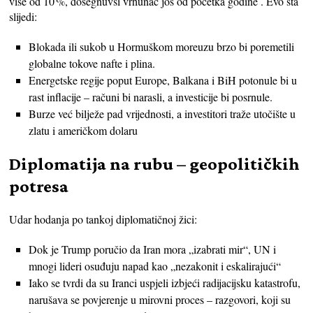
više od 10 %, dosegnuvši vrhunac još od početka godine . Evo šta
slijedi:
Blokada ili sukob u Hormuškom moreuzu brzo bi poremetili
globalne tokove nafte i plina.
Energetske regije poput Europe, Balkana i BiH potonule bi u
rast inflacije – računi bi narasli, a investicije bi posrnule.
Burze već bilježe pad vrijednosti, a investitori traže utočište u
zlatu i američkom dolaru
Diplomatija na rubu – geopolitičkih
potresa
Udar hodanja po tankoj diplomatičnoj žici:
Dok je Trump poručio da Iran mora „izabrati mir“, UN i
mnogi lideri osuđuju napad kao „nezakonit i eskalirajući“
Iako se tvrdi da su Iranci uspjeli izbjeći radijacijsku katastrofu,
narušava se povjerenje u mirovni proces – razgovori, koji su