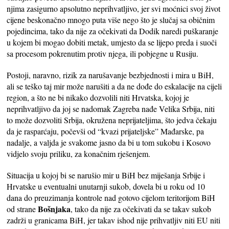
njima zasigurno apsolutno neprihvatljivo, jer svi moćnici svoj život
cijene beskonačno mnogo puta više nego što je slučaj sa običnim
pojedincima, tako da nije za očekivati da Dodik naredi puškaranje
u kojem bi mogao dobiti metak, umjesto da se lijepo preda i suoči
sa procesom pokrenutim protiv njega, ili pobjegne u Rusiju.
Postoji, naravno, rizik za narušavanje bezbjednosti i mira u BiH,
ali se teško taj mir može narušiti a da ne dođe do eskalacije na cijeli
region, a što ne bi nikako dozvolili niti Hrvatska, kojoj je
neprihvatljivo da joj se nadomak Zagreba nađe Velika Srbija, niti
to može dozvoliti Srbija, okružena neprijateljima, što jedva čekaju
da je rasparćaju, počevši od “kvazi prijateljske” Mađarske, pa
nadalje, a valjda je svakome jasno da bi u tom sukobu i Kosovo
vidjelo svoju priliku, za konačnim rješenjem.
Situacija u kojoj bi se narušio mir u BiH bez miješanja Srbije i
Hrvatske u eventualni unutarnji sukob, dovela bi u roku od 10
dana do preuzimanja kontrole nad gotovo cijelom teritorijom BiH
Bošnjaka
od strane
, tako da nije za očekivati da se takav sukob
zadrži u granicama BiH, jer takav ishod nije prihvatljiv niti EU niti