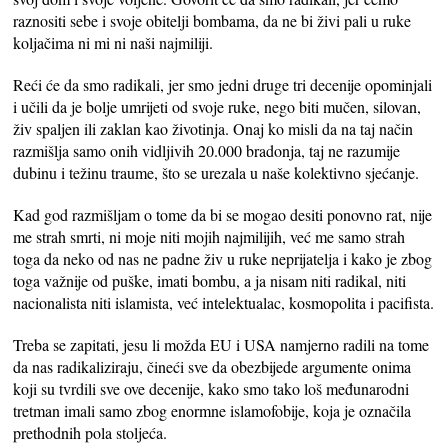
raznositi sebe i svoje obitelji bombama, da ne bi živi pali u ruke
koljačima ni mi ni naši najmiliji.
Reći će da smo radikali, jer smo jedni druge tri decenije opominjali
i učili da je bolje umrijeti od svoje ruke, nego biti mučen, silovan,
živ spaljen ili zaklan kao životinja. Onaj ko misli da na taj način
razmišlja samo onih vidljivih 20.000 bradonja, taj ne razumije
dubinu i težinu traume, što se urezala u naše kolektivno sjećanje.
Kad god razmišljam o tome da bi se mogao desiti ponovno rat, nije
me strah smrti, ni moje niti mojih najmilijih, već me samo strah
toga da neko od nas ne padne živ u ruke neprijatelja i kako je zbog
toga važnije od puške, imati bombu, a ja nisam niti radikal, niti
nacionalista niti islamista, već intelektualac, kosmopolita i pacifista.
Treba se zapitati, jesu li možda EU i USA namjerno radili na tome
da nas radikaliziraju, čineći sve da obezbijede argumente onima
koji su tvrdili sve ove decenije, kako smo tako loš međunarodni
tretman imali samo zbog enormne islamofobije, koja je označila
prethodnih pola stoljeća.