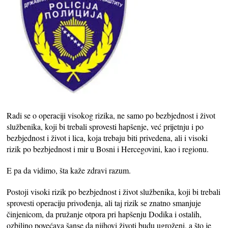
Radi se o operaciji visokog rizika, ne samo po bezbjednost i život
službenika, koji bi trebali sprovesti hapšenje, već prijetnju i po
bezbjednost i život i lica, koja trebaju biti privedena, ali i visoki
rizik po bezbjednost i mir u Bosni i Hercegovini, kao i regionu.
E pa da vidimo, šta kaže zdravi razum.
Postoji visoki rizik po bezbjednost i život službenika, koji bi trebali
sprovesti operaciju privođenja, ali taj rizik se znatno smanjuje
činjenicom, da pružanje otpora pri hapšenju Dodika i ostalih,
ozbiljno povećava šanse da njihovi životi budu ugroženi, a što je