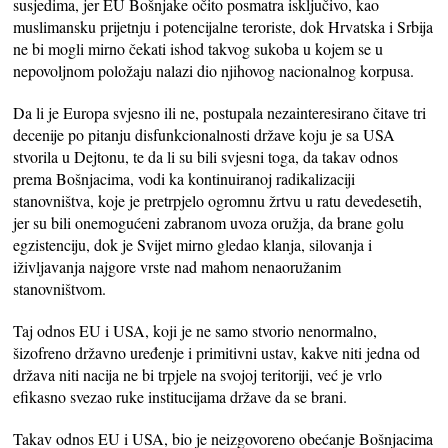
susjedima, jer EU Bošnjake očito posmatra isključivo, kao
muslimansku prijetnju i potencijalne teroriste, dok Hrvatska i Srbija
ne bi mogli mirno čekati ishod takvog sukoba u kojem se u
nepovoljnom položaju nalazi dio njihovog nacionalnog korpusa.
Da li je Europa svjesno ili ne, postupala nezainteresirano čitave tri
decenije po pitanju disfunkcionalnosti države koju je sa USA
stvorila u Dejtonu, te da li su bili svjesni toga, da takav odnos
prema Bošnjacima, vodi ka kontinuiranoj radikalizaciji
stanovništva, koje je pretrpjelo ogromnu žrtvu u ratu devedesetih,
jer su bili onemogućeni zabranom uvoza oružja, da brane golu
egzistenciju, dok je Svijet mirno gledao klanja, silovanja i
iživljavanja najgore vrste nad mahom nenaoružanim
stanovništvom.
Taj odnos EU i USA, koji je ne samo stvorio nenormalno,
šizofreno državno uređenje i primitivni ustav, kakve niti jedna od
država niti nacija ne bi trpjele na svojoj teritoriji, već je vrlo
efikasno svezao ruke institucijama države da se brani.
Takav odnos EU i USA, bio je neizgovoreno obećanje Bošnjacima