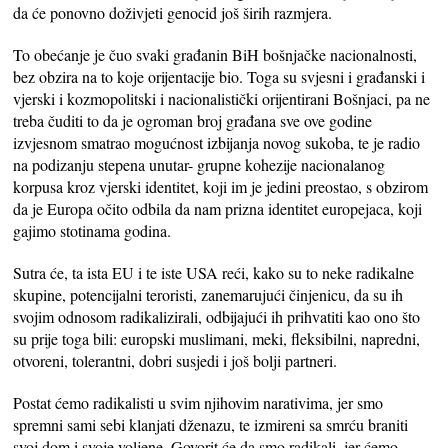
da će ponovno doživjeti genocid još širih razmjera.
To obećanje je čuo svaki građanin BiH bošnjačke nacionalnosti,
bez obzira na to koje orijentacije bio. Toga su svjesni i građanski i
vjerski i kozmopolitski i nacionalistički orijentirani Bošnjaci, pa ne
treba čuditi to da je ogroman broj građana sve ove godine
izvjesnom smatrao mogućnost izbijanja novog sukoba, te je radio
na podizanju stepena unutar- grupne kohezije nacionalanog
korpusa kroz vjerski identitet, koji im je jedini preostao, s obzirom
da je Europa očito odbila da nam prizna identitet europejaca, koji
gajimo stotinama godina.
Sutra će, ta ista EU i te iste USA reći, kako su to neke radikalne
skupine, potencijalni teroristi, zanemarujući činjenicu, da su ih
svojim odnosom radikalizirali, odbijajući ih prihvatiti kao ono što
su prije toga bili: europski muslimani, meki, fleksibilni, napredni,
otvoreni, tolerantni, dobri susjedi i još bolji partneri.
Postat ćemo radikalisti u svim njihovim narativima, jer smo
spremni sami sebi klanjati dženazu, te izmireni sa smrću braniti
svoj dom i svoje voljene. Govorit će da smo radikali, jer ćemo