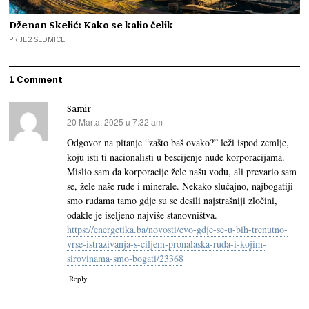
Dženan Skelić: Kako se kalio čelik
PRIJE 2 SEDMICE
1 Comment
Samir
20 Marta, 2025 u 7:32 am
kaže:
Odgovor na pitanje “zašto baš ovako?” leži ispod zemlje,
koju isti ti nacionalisti u bescijenje nude korporacijama.
Mislio sam da korporacije žele našu vodu, ali prevario sam
se, žele naše rude i minerale. Nekako slučajno, najbogatiji
smo rudama tamo gdje su se desili najstrašniji zločini,
odakle je iseljeno najviše stanovništva.
https://energetika.ba/novosti/evo-gdje-se-u-bih-trenutno-
vrse-istrazivanja-s-ciljem-pronalaska-ruda-i-kojim-
sirovinama-smo-bogati/23368
Reply