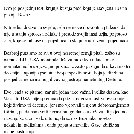
Ovo je posljednji test, krajnja kušnja pred koju je stavljena EU na
pitanju Bosne.
Niti jedna država na svijetu, sebi ne može dozvoliti taj luksuz, da
nije u stanju sprovesti odluke i presude svojih institucija, pogotovo
one, koje se odnose na pojedinca ili skupine udruženih pojedinaca.
Bezbroj puta smo se svi u ovoj nesretnoj zemlji pitali, zašto su
nama ta EU i USA montirale državu na kakvu nikada niko
normalan ne bi svojevoljno pristao, te zašto puštaju da crkavamo tri
decenije u agoniji apsolutne besperspektivnosti, koja je direktna
posljedica nenormalnog državnog ustroja nametnutog Dejtonu.
Evo i sada se pitamo, zar niti jedna tako važna i velika država, kao
što su to USA, nije spremna da prizna odgovornost za ovo sranje
koje živimo tri decenije, jer smo vjerovali u njenu dobronamjernost
i širinu, pa da nam vrati normalnu, građansku državu, ili je jedino
rješenje koje oni vide u tome, da se nas Bošnjake proglasi
nekakvim radikalima i onda poput stanovnika Gaze, zbriše sa
mape postojanja.