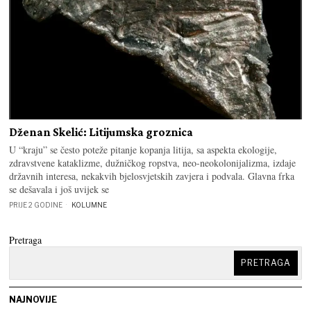
Dženan Skelić: Litijumska groznica
U “kraju” se često poteže pitanje kopanja litija, sa aspekta ekologije,
zdravstvene kataklizme, dužničkog ropstva, neo-neokolonijalizma, izdaje
državnih interesa, nekakvih bjelosvjetskih zavjera i podvala. Glavna frka
se dešavala i još uvijek se
PRIJE 2 GODINE
KOLUMNE
Pretraga
PRETRAGA
NAJNOVIJE