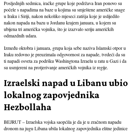
Posljednjih sedmica, iračke grupe koje podržava Iran ponovo su
počele s napadima na baze u kojima su smještene američke snage
u Iraku i Siriji, nakon nekoliko mjeseci zatišja koje je uslijedilo
nakon napada na bazu u Jordanu krajem januara, u kojem su
ubijena tri američka vojnika, što je izazvalo seriju američkih
odmazdnih udara.
Između oktobra i januara, grupa koja sebe naziva Islamski otpor u
Iraku redovno je preuzimala odgovornost za napade, tvrdeći da su
ti napadi osveta za podršku Washingtona Izraelu u ratu u Gazi i da
su usmjereni na protjerivanje američkih vojnika iz regije.
Izraelski napad u Libanu ubio
lokalnog zapovjednika
Hezbollaha
BEJRUT – Izraelska vojska saopćila je da je u zračnom napadu
dronom na jugu Libana ubila lokalnog zapovjednika elitne jedinice