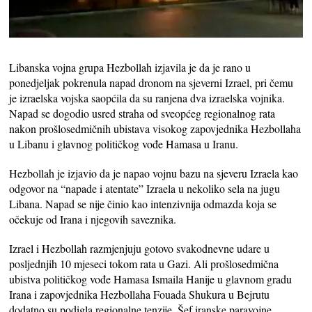
Libanska vojna grupa Hezbollah izjavila je da je rano u
ponedjeljak pokrenula napad dronom na sjeverni Izrael, pri čemu
je izraelska vojska saopćila da su ranjena dva izraelska vojnika.
Napad se dogodio usred straha od sveopćeg regionalnog rata
nakon prošlosedmičnih ubistava visokog zapovjednika Hezbollaha
u Libanu i glavnog političkog vođe Hamasa u Iranu.
Hezbollah je izjavio da je napao vojnu bazu na sjeveru Izraela kao
odgovor na “napade i atentate” Izraela u nekoliko sela na jugu
Libana. Napad se nije činio kao intenzivnija odmazda koja se
očekuje od Irana i njegovih saveznika.
Izrael i Hezbollah razmjenjuju gotovo svakodnevne udare u
posljednjih 10 mjeseci tokom rata u Gazi. Ali prošlosedmična
ubistva političkog vođe Hamasa Ismaila Hanije u glavnom gradu
Irana i zapovjednika Hezbollaha Fouada Shukura u Bejrutu
dodatno su podigla regionalne tenzije. Šef iranske paravojne