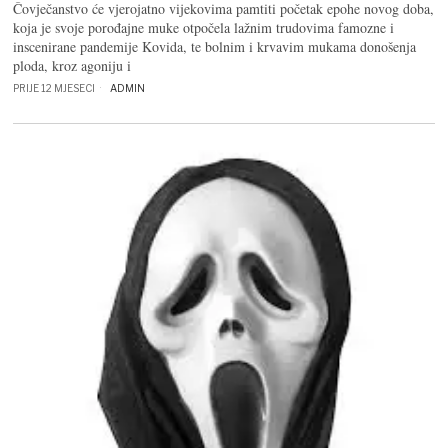
Čovječanstvo će vjerojatno vijekovima pamtiti početak epohe novog doba,
koja je svoje porođajne muke otpočela lažnim trudovima famozne i
inscenirane pandemije Kovida, te bolnim i krvavim mukama donošenja
ploda, kroz agoniju i
PRIJE 12 MJESECI
ADMIN