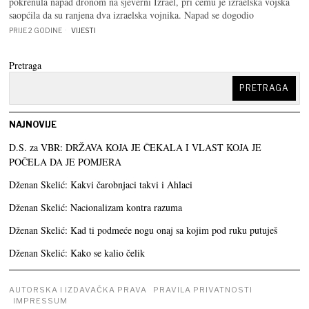
pokrenula napad dronom na sjeverni Izrael, pri čemu je izraelska vojska
saopćila da su ranjena dva izraelska vojnika. Napad se dogodio
PRIJE 2 GODINE
VIJESTI
Pretraga
PRETRAGA
NAJNOVIJE
D.S. za VBR: DRŽAVA KOJA JE ČEKALA I VLAST KOJA JE
POČELA DA JE POMJERA
Dženan Skelić: Kakvi čarobnjaci takvi i Ahlaci
Dženan Skelić: Nacionalizam kontra razuma
Dženan Skelić: Kad ti podmeće nogu onaj sa kojim pod ruku putuješ
Dženan Skelić: Kako se kalio čelik
AUTORSKA I IZDAVAČKA PRAVA
PRAVILA PRIVATNOSTI
IMPRESSUM