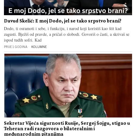
Davud Skelić: E moj Dodo, jel se tako srpstvo brani?
Dodo, ti osramoti i sebe, i funkciju, i narod koji koristiš kao štit kad
zagusti. Bježiš od pravde, a pričaš o slobodi. Govoriš o časti, a skrivaš se
ispod tuđih sofri. Kad
PRIJE 1 GODINA
KOLUMNE
Sekretar Vijeća sigurnosti Rusije, Sergej Šojgu, stigao u
Teheran radi razgovora o bilateralnim i
međunarodnim pitanjima