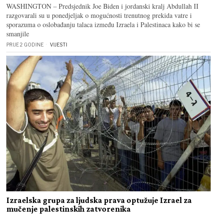
WASHINGTON – Predsjednik Joe Biden i jordanski kralj Abdullah II
razgovarali su u ponedjeljak o mogućnosti trenutnog prekida vatre i
sporazuma o oslobađanju talaca između Izraela i Palestinaca kako bi se
smanjile
PRIJE 2 GODINE
VIJESTI
Izraelska grupa za ljudska prava optužuje Izrael za
mučenje palestinskih zatvorenika