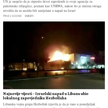
UN je saopćio da je otpustio devet zaposlenih iz svoje agencije za
palestinske izbjeglice, poznate kao UNRWA, nakon što je interna istraga
utvrdila da su možda bili umiješani u napad na Izrael
PRIJE 2 GODINE
VIJESTI
Najnovije vijesti – Izraelski napad u Libanu ubio
lokalnog zapovjednika Hezbollaha
Libanska vojna grupa Hezbollah izjavila je da je rano u ponedjeljak