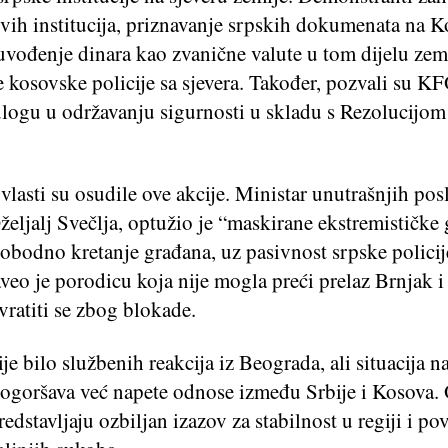
ovih institucija, priznavanje srpskih dokumenata na 
vođenje dinara kao zvanične valute u tom dijelu zeml
 kosovske policije sa sjevera. Također, pozvali su K
logu u održavanju sigurnosti u skladu s Rezolucijo
lasti su osudile ove akcije. Ministar unutrašnjih pos
eljalj Svečlja, optužio je “maskirane ekstremističke
lobodno kretanje građana, uz pasivnost srpske polici
veo je porodicu koja nije mogla preći prelaz Brnjak i 
 vratiti se zbog blokade.
je bilo službenih reakcija iz Beograda, ali situacija n
ogoršava već napete odnose između Srbije i Kosova.
edstavljaju ozbiljan izazov za stabilnost u regiji i po