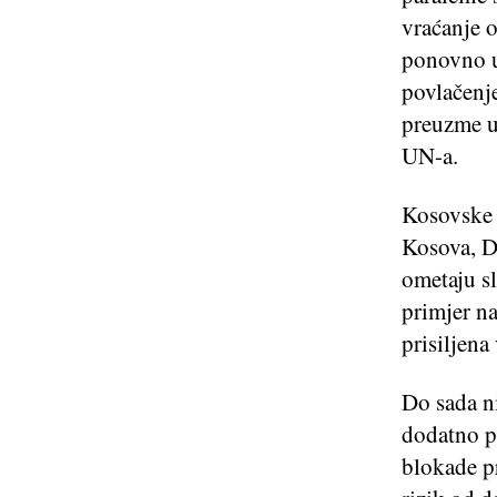
vraćanje 
ponovno u
povlačenje
preuzme u
UN-a.
Kosovske v
Kosova, Dž
ometaju s
primjer na
prisiljena
Do sada ni
dodatno p
blokade pr