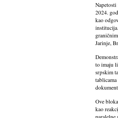
Napetosti
2024. god
kao odgov
institucij
graničnim
Jarinje, B
Demonstran
to imaju l
srpskim ta
tablicama 
dokument
Ove blokad
kao reakc
paralelne 