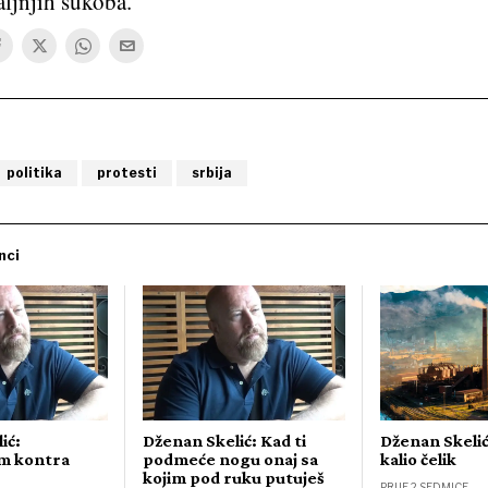
aljnjih sukoba.
politika
protesti
srbija
nci
ić:
Dženan Skelić: Kad ti
Dženan Skelić
am kontra
podmeće nogu onaj sa
kalio čelik
kojim pod ruku putuješ
PRIJE 2 SEDMICE