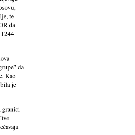
Kosovu,
je, te
FOR da
m 1244
lova
 grupe” da
je. Kao
bila je
a granici
 Ove
većavaju