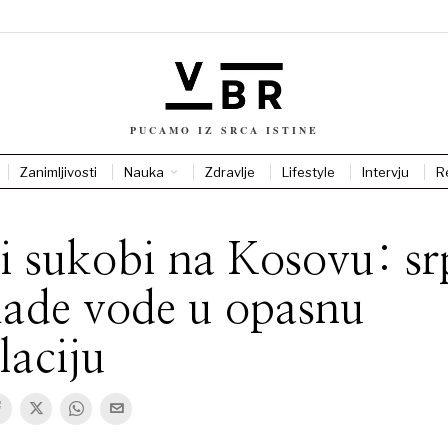
PUCAMO IZ SRCA ISTINE
Zanimljivosti
Nauka
Zdravlje
Lifestyle
Intervju
R
 sukobi na Kosovu: sr
ade vode u opasnu
laciju