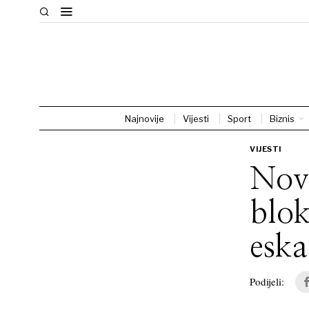
Najnovije
Vijesti
Sport
Biznis
VIJESTI
Novi
blok
eska
Podijeli: