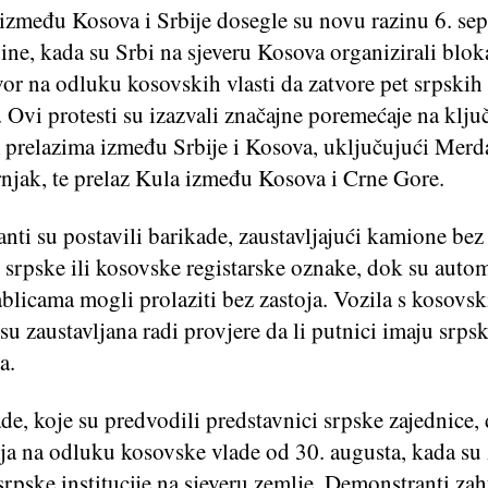
 između Kosova i Srbije dosegle su novu razinu 6. se
ine, kada su Srbi na sjeveru Kosova organizirali blok
or na odluku kosovskih vlasti da zatvore pet srpskih
a. Ovi protesti su izazvali značajne poremećaje na klj
 prelazima između Srbije i Kosova, uključujući Merd
rnjak, te prelaz Kula između Kosova i Crne Gore.
ti su postavili barikade, zaustavljajući kamione bez
i srpske ili kosovske registarske oznake, dok su autom
blicama mogli prolaziti bez zastoja. Vozila s kosovs
su zaustavljana radi provjere da li putnici imaju srps
a.
e, koje su predvodili predstavnici srpske zajednice,
ija na odluku kosovske vlade od 30. augusta, kada su
srpske institucije na sjeveru zemlje. Demonstranti zah