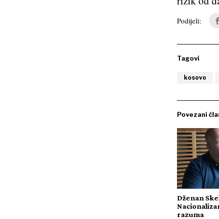
rizik od d
Podijeli:
Tagovi
kosovo
Povezani čla
Dženan Skel
Nacionaliz
razuma