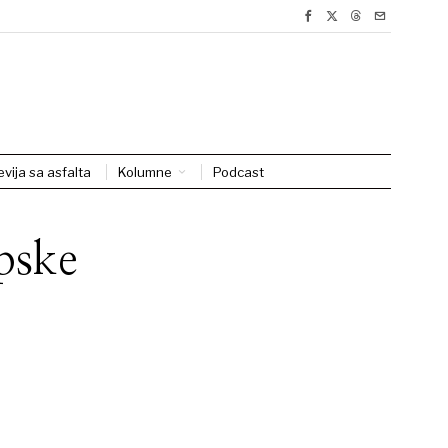
evija sa asfalta
Kolumne
Podcast
pske