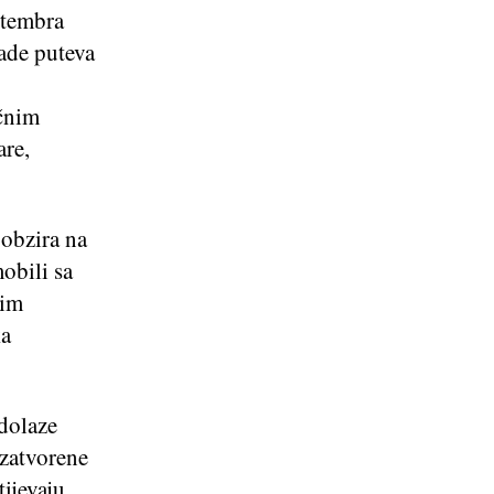
ptembra
ade puteva
učnim
are,
 obzira na
obili sa
kim
ka
 dolaze
 zatvorene
tijevaju