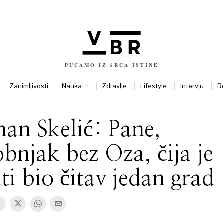
PUCAMO IZ SRCA ISTINE
Zanimljivosti
Nauka
Zdravlje
Lifestyle
Intervju
R
an Skelić: Pane,
bnjak bez Oza, čija je
ti bio čitav jedan grad