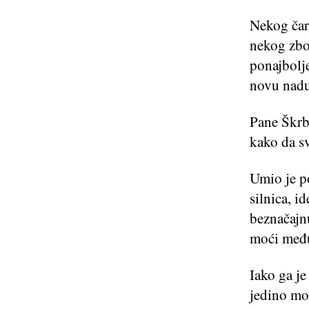
Nekog čar
nekog zbo
ponajbolje
novu nadu
Pane Škrbi
kako da sv
Umio je po
silnica, i
beznačajnu
moći među
Iako ga je
jedino mož