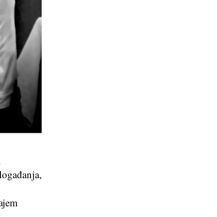
u
 događanja,
jajem