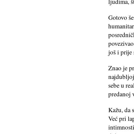
ljudima, š
Gotovo še
humanitar
posrednič
povezivao 
još i prij
Znao je pr
najdubljoj
sebe u rea
predanoj v
Kažu, da s
Već pri la
intimnosti