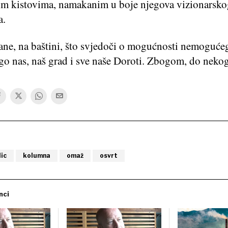
im kistovima, namakanim u boje njegova vizionarsko
a.
Pane, na baštini, što svjedoči o mogućnosti nemoguće
o nas, naš grad i sve naše Doroti. Zbogom, do neko
ic
kolumna
omaž
osvrt
nci