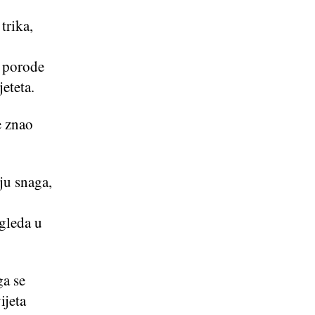
trika,
o porode
eteta.
e znao
ju snaga,
ogleda u
ga se
ijeta