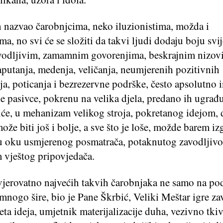
h nazvao čarobnjcima, neko iluzionistima, možda i
ma, no svi će se složiti da takvi ljudi dodaju boju svij
vodljivim, zamamnim govorenjima, beskrajnim nizov
aputanja, medenja, veličanja, neumjerenih pozitivnih
a, poticanja i bezrezervne podrške, često apsolutno 
ke pasivce, pokrenu na velika djela, predano ih ugrađ
iće, u mehanizam velikog stroja, pokretanog idejom, 
ože biti još i bolje, a sve što je loše, možde barem iz
u oku usmjerenog posmatrača, potaknutog zavodljiv
m vještog pripovjedača.
vjerovatno najvećih takvih čarobnjaka ne samo na po
mnogo šire, bio je Pane Škrbić, Veliki Meštar igre za
jeta ideja, umjetnik materijalizacije duha, vezivno tk