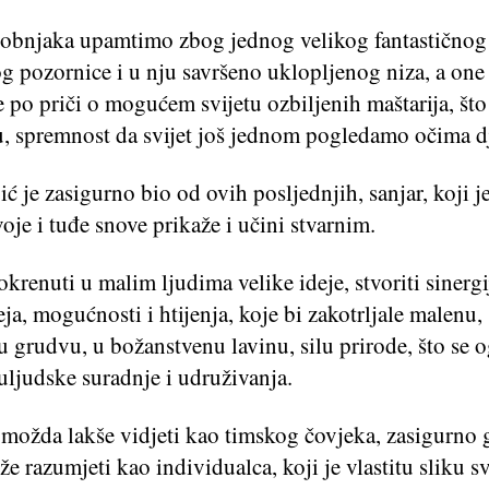
obnjaka upamtimo zbog jednog velikog fantastičnog 
g pozornice i u nju savršeno uklopljenog niza, a one
 po priči o mogućem svijetu ozbiljenih maštarija, št
, spremnost da svijet još jednom pogledamo očima dj
ć je zasigurno bio od ovih posljednjih, sanjar, koji j
oje i tuđe snove prikaže i učini stvarnim.
krenuti u malim ljudima velike ideje, stvoriti sinergi
deja, mogućnosti i htijenja, koje bi zakotrljale malenu,
 grudvu, u božanstvenu lavinu, silu prirode, što se 
ljudske suradnje i udruživanja.
 možda lakše vidjeti kao timskog čovjeka, zasigurno 
e razumjeti kao individualca, koji je vlastitu sliku sv