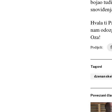
bojao tuđ
snoviđenj
Hvala ti 
nam odozg
Oza!
Podijeli:
Tagovi
dzenan skel
Povezani čla