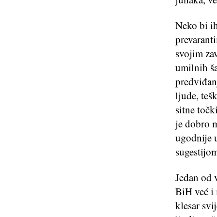
Neko bi i
prevaranti
svojim za
umilnih š
predviđanj
ljude, teš
sitne točk
je dobro m
ugodnije 
sugestijo
Jedan od 
BiH već i 
klesar svi