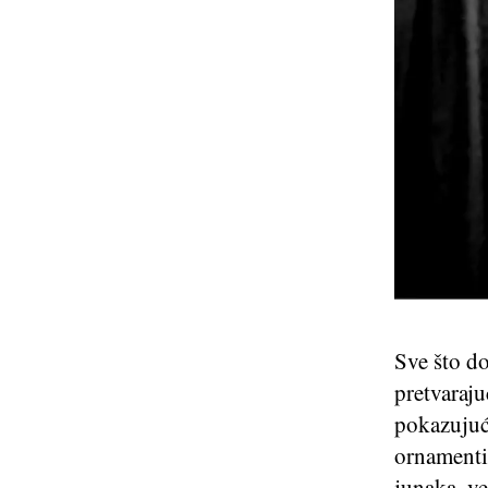
Sve što do
pretvaraju
pokazujući
ornamentim
junaka, ve