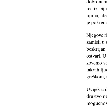
dobronamj
realizacij
njima, ide
je pokren
Njegove ri
zamisli u 
beskrajan 
ostvari. 
zovemo vo
takvih lj
greškom, 
Uvijek u 
društvo ne
mogućnost