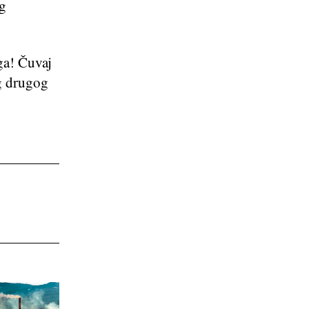
g
ga! Čuvaj
g drugog