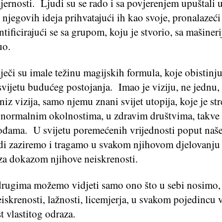
ernosti. Ljudi su se rado i sa povjerenjem upuštali 
u njegovih ideja prihvatajući ih kao svoje, pronalazeći
ntificirajući se sa grupom, koju je stvorio, sa mašiner
uo.
ječi su imale težinu magijskih formula, koje obistinju
svijetu budućeg postojanja. Imao je viziju, ne jednu,
niz vizija, samo njemu znani svijet utopija, koje je st
U normalnim okolnostima, u zdravim društvima, takve 
đama. U svijetu poremećenih vrijednosti poput naše
udi zaziremo i tragamo u svakom njihovom djelovanju
za dokazom njihove neiskrenosti.
drugima možemo vidjeti samo ono što u sebi nosimo, 
iskrenosti, lažnosti, licemjerja, u svakom pojedincu 
 vlastitog odraza.