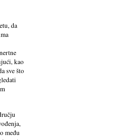
etu, da
ima
inertne
ujući, kao
da sve što
gledati
om
dručju
vođenja,
ivo među