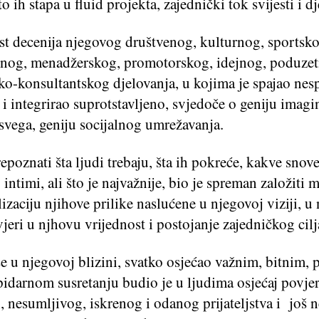
to ih stapa u fluid projekta, zajednički tok svijesti i d
st decenija njegovog društvenog, kulturnog, sportsko
nog, menadžerskog, promotorskog, idejnog, poduzet
ko-konsultantskog djelovanja, u kojima je spajao nes
i integrirao suprotstavljeno, svjedoče o geniju imagin
e svega, geniju socijalnog umrežavanja.
epoznati šta ljudi trebaju, šta ih pokreće, kakve snove
 intimi, ali što je najvažnije, bio je spreman založit
lizaciju njihove prilike naslućene u njegovoj viziji, u
jeri u njhovu vrijednost i postojanje zajedničkog cilj
e u njegovoj blizini, svatko osjećao važnim, bitnim,
pidarnom susretanju budio je u ljudima osjećaj povjer
, nesumljivog, iskrenog i odanog prijateljstva i još n