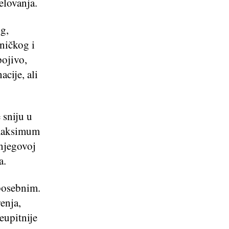
jelovanja.
g,
ničkog i
pojivo,
acije, ali
 sniju u
i maksimum
 njegovoj
a.
 posebnim.
enja,
eupitnije