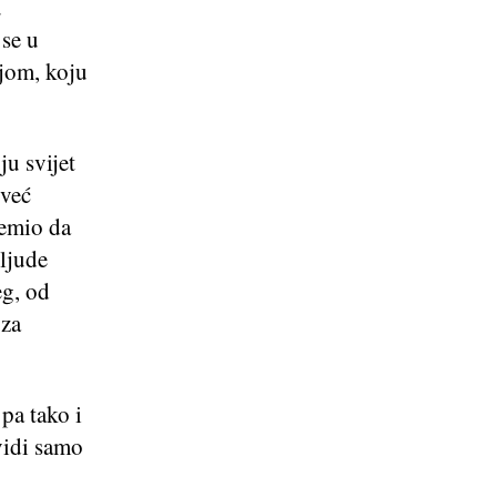
u
 se u
ijom, koju
ju svijet
 već
remio da
ljude
g, od
 za
pa tako i
vidi samo