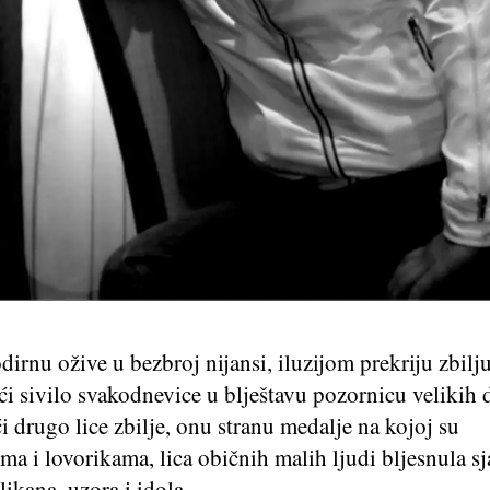
dirnu ožive u bezbroj nijansi, iluzijom prekriju zbilj
ći sivilo svakodnevice u blještavu pozornicu velikih
 drugo lice zbilje, onu stranu medalje na kojoj su
a i lovorikama, lica običnih malih ljudi bljesnula s
likana, uzora i idola.