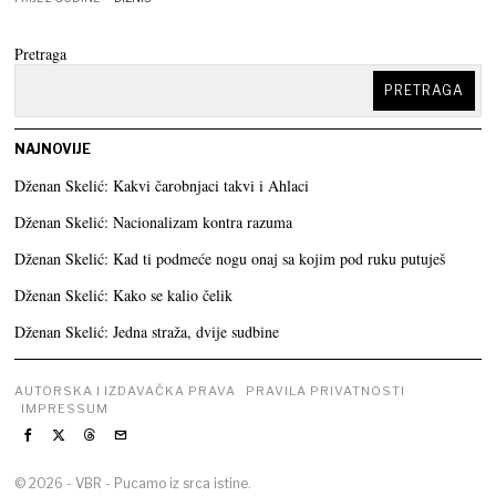
Pretraga
PRETRAGA
NAJNOVIJE
Dženan Skelić: Kakvi čarobnjaci takvi i Ahlaci
Dženan Skelić: Nacionalizam kontra razuma
Dženan Skelić: Kad ti podmeće nogu onaj sa kojim pod ruku putuješ
Dženan Skelić: Kako se kalio čelik
Dženan Skelić: Jedna straža, dvije sudbine
AUTORSKA I IZDAVAČKA PRAVA
PRAVILA PRIVATNOSTI
IMPRESSUM
©
2026
- VBR - Pucamo iz srca istine.