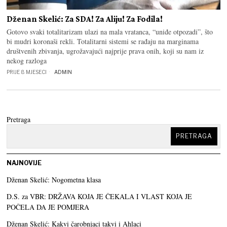
Dženan Skelić: Za SDA! Za Aliju! Za Fodila!
Gotovo svaki totalitarizam ulazi na mala vratanca, “uniđe otpozadi”, što
bi mudri koronaši rekli. Totalitarni sistemi se rađaju na marginama
društvenih zbivanja, ugrožavajući najprije prava onih, koji su nam iz
nekog razloga
PRIJE 8 MJESECI
ADMIN
Pretraga
PRETRAGA
NAJNOVIJE
Dženan Skelić: Nogometna klasa
D.S. za VBR: DRŽAVA KOJA JE ČEKALA I VLAST KOJA JE
POČELA DA JE POMJERA
Dženan Skelić: Kakvi čarobnjaci takvi i Ahlaci