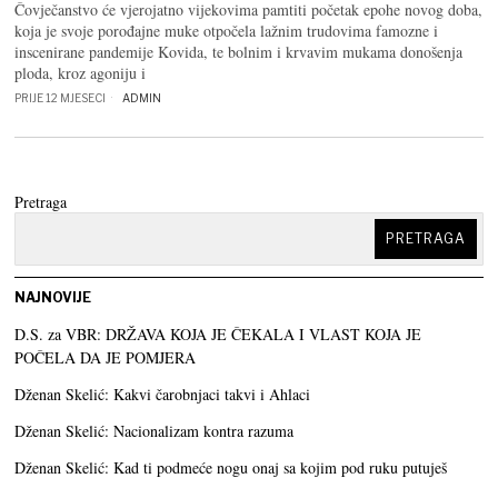
Čovječanstvo će vjerojatno vijekovima pamtiti početak epohe novog doba,
koja je svoje porođajne muke otpočela lažnim trudovima famozne i
inscenirane pandemije Kovida, te bolnim i krvavim mukama donošenja
ploda, kroz agoniju i
PRIJE 12 MJESECI
ADMIN
Pretraga
PRETRAGA
NAJNOVIJE
D.S. za VBR: DRŽAVA KOJA JE ČEKALA I VLAST KOJA JE
POČELA DA JE POMJERA
Dženan Skelić: Kakvi čarobnjaci takvi i Ahlaci
Dženan Skelić: Nacionalizam kontra razuma
Dženan Skelić: Kad ti podmeće nogu onaj sa kojim pod ruku putuješ