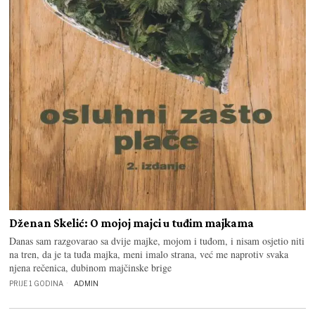
Dženan Skelić: O mojoj majci u tuđim majkama
Danas sam razgovarao sa dvije majke, mojom i tuđom, i nisam osjetio niti
na tren, da je ta tuđa majka, meni imalo strana, već me naprotiv svaka
njena rečenica, dubinom majčinske brige
PRIJE 1 GODINA
ADMIN