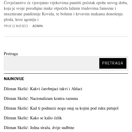
Čovječanstvo će vjerojatno vijekovima pamtiti početak epohe novog doba,
koja je svoje porođajne muke otpočela lažnim trudovima famozne i
inscenirane pandemije Kovida, te bolnim i krvavim mukama donošenja
ploda, kroz agoniju i
PRIJE 12 MJESECI
ADMIN
Pretraga
PRETRAGA
NAJNOVIJE
Dženan Skelić: Kakvi čarobnjaci takvi i Ahlaci
Dženan Skelić: Nacionalizam kontra razuma
Dženan Skelić: Kad ti podmeće nogu onaj sa kojim pod ruku putuješ
Dženan Skelić: Kako se kalio čelik
Dženan Skelić: Jedna straža, dvije sudbine