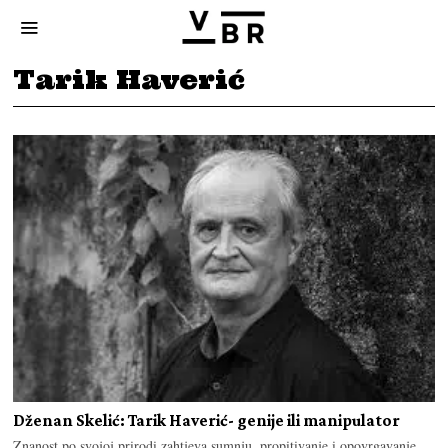
Tarik Haverić
Dženan Skelić: Tarik Haverić- genije ili manipulator
Znanost po svojoj prirodi zahtjeva sumnju, propitivanje i opovrgavanje,