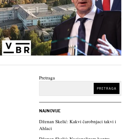
Pretraga
PRETRAGA
NAJNOVIJE
Dženan Skelić: Kakvi čarobnjaci takvi i
Ahlaci
Dženan Skelić: Nacionalizam kontra