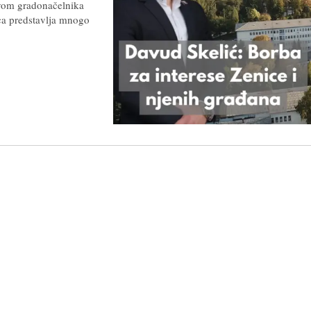
tvom gradonačelnika
ca predstavlja mnogo