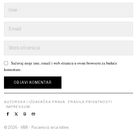
Sačuvaj moje ime, email i web stranicu u ovom browseru za buduće
komentare.
AUTORSKA I IZDAVAČKA PRAVA
PRAVILA PRIVATNOSTI
IMPRESSUM
©
2026
- VBR - Pucamo iz srca istine.