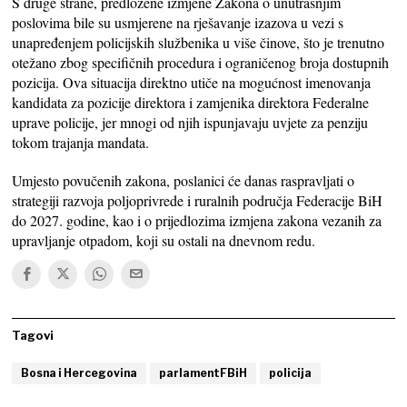
S druge strane, predložene izmjene Zakona o unutrašnjim
poslovima bile su usmjerene na rješavanje izazova u vezi s
unapređenjem policijskih službenika u više činove, što je trenutno
otežano zbog specifičnih procedura i ograničenog broja dostupnih
pozicija. Ova situacija direktno utiče na mogućnost imenovanja
kandidata za pozicije direktora i zamjenika direktora Federalne
uprave policije, jer mnogi od njih ispunjavaju uvjete za penziju
tokom trajanja mandata.
Umjesto povučenih zakona, poslanici će danas raspravljati o
strategiji razvoja poljoprivrede i ruralnih područja Federacije BiH
do 2027. godine, kao i o prijedlozima izmjena zakona vezanih za
upravljanje otpadom, koji su ostali na dnevnom redu.
Tagovi
Bosna i Hercegovina
parlamentFBiH
policija