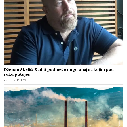
Dženan Skelić: Kad ti podmeće nogu onaj sa kojim pod
ruku putuješ
PRIJE 1 SEDMICA