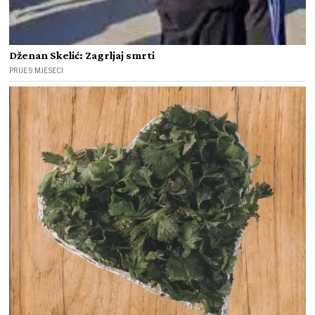
Dženan Skelić: Zagrljaj smrti
PRIJE 9 MJESECI