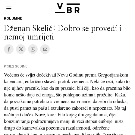
KOLUMNE
Dženan Skelić: Dobro se provedi i
nemoj umrijeti
PRIJE 2 GODINE
Večeras će svijet dočekivati Novu Godinu prema Gregorijanskom
kalendaru, euforično slaveći protok vremena. Neki će reći, kako to
nije njihov praznik, kao da su praznici bili čiji, kao da praznina bilo
kome nešto daje od onoga, što pohlepno uzima i proždire. Kažu,
da je svakome potrebno s vremena na vrijeme, da sebi da oduška,
da pusti pamet na pašu i razulareno zakorači u nepoznato. Na taj
način je i doček Nove, kao i bilo kojeg drugog datuma, čije
konzumiranje podrazumijeva manji ili veći stepen euforije, ništa
drugo do karnevalska pozornica razularenosti, odrečene
personalnosti, tren u kojem sa maskama ili bez njih, “sve što se