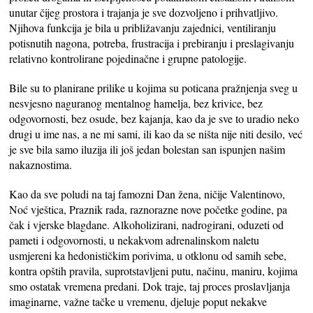
unutar čijeg prostora i trajanja je sve dozvoljeno i prihvatljivo.
Njihova funkcija je bila u približavanju zajednici, ventiliranju
potisnutih nagona, potreba, frustracija i prebiranju i preslagivanju
relativno kontrolirane pojedinačne i grupne patologije.
Bile su to planirane prilike u kojima su poticana pražnjenja sveg u
nesvjesno naguranog mentalnog hamelja, bez krivice, bez
odgovornosti, bez osude, bez kajanja, kao da je sve to uradio neko
drugi u ime nas, a ne mi sami, ili kao da se ništa nije niti desilo, već
je sve bila samo iluzija ili još jedan bolestan san ispunjen našim
nakaznostima.
Kao da sve poludi na taj famozni Dan žena, ničije Valentinovo,
Noć vještica, Praznik rada, raznorazne nove početke godine, pa
čak i vjerske blagdane. Alkoholizirani, nadrogirani, oduzeti od
pameti i odgovornosti, u nekakvom adrenalinskom naletu
usmjereni ka hedonističkim porivima, u otklonu od samih sebe,
kontra opštih pravila, suprotstavljeni putu, načinu, maniru, kojima
smo ostatak vremena predani. Dok traje, taj proces proslavljanja
imaginarne, važne tačke u vremenu, djeluje poput nekakve