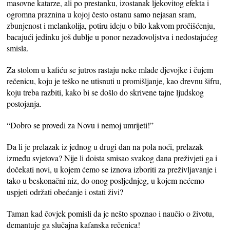
masovne katarze, ali po prestanku, izostanak ljekovitog efekta i
ogromna praznina u kojoj često ostanu samo nejasan sram,
zbunjenost i melankolija, potiru ideju o bilo kakvom pročišćenju,
bacajući jedinku još dublje u ponor nezadovoljstva i nedostajućeg
smisla.
Za stolom u kafiću se jutros rastaju neke mlade djevojke i čujem
rečenicu, koju je teško ne utisnuti u promišljanje, kao drevnu šifru,
koju treba razbiti, kako bi se došlo do skrivene tajne ljudskog
postojanja.
“Dobro se provedi za Novu i nemoj umrijeti!”
Da li je prelazak iz jednog u drugi dan na pola noći, prelazak
između svjetova? Nije li doista smisao svakog dana preživjeti ga i
dočekati novi, u kojem ćemo se iznova izboriti za preživljavanje i
tako u beskonačni niz, do onog posljednjeg, u kojem nećemo
uspjeti održati obećanje i ostati živi?
Taman kad čovjek pomisli da je nešto spoznao i naučio o životu,
demantuje ga slučajna kafanska rečenica!