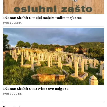
Dženan Skelić: O mojoj majci u tuđim majkama
PRIJE 1 GODINA
Dženan Skelić: O mrtvima sve najgore
PRIJE 2 GODINE