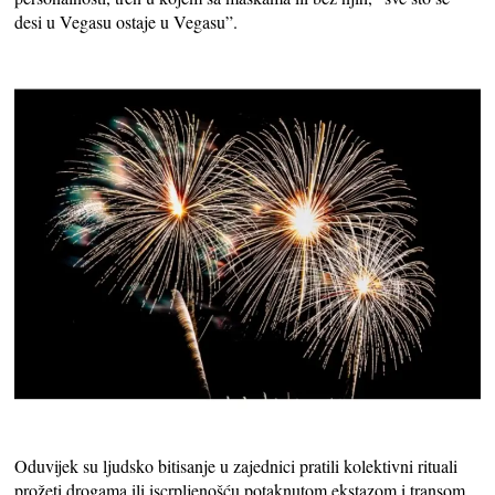
desi u Vegasu ostaje u Vegasu”.
Oduvijek su ljudsko bitisanje u zajednici pratili kolektivni rituali
prožeti drogama ili iscrpljenošću potaknutom ekstazom i transom