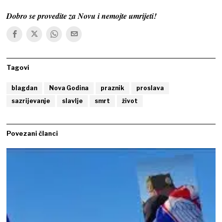
Dobro se provedite za Novu i nemojte umrijeti!
Tagovi
blagdan
Nova Godina
praznik
proslava
sazrijevanje
slavlje
smrt
život
Povezani članci