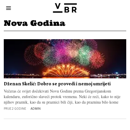
Nova Godina
Dženan Skelić: Dobro se provedi i nemoj umrijeti
Večeras će svijet dočekivati Novu Godinu prema Gregorijanskom
kalendaru, euforično slaveći protok vremena. Neki će reći, kako to nije
njihov praznik, kao da su praznici bili čiji, kao da praznina bilo kome
PRIJE 2 GODINE
ADMIN