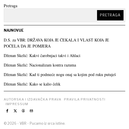
Pretraga
PRETRAGA
NAJNOVIJE
D.S. za VBR: DRŽAVA KOJA JE ČEKALA I VLAST KOJA JE
POČELA DA JE POMJERA
Dženan Skelić: Kakvi čarobnjaci takvi i Ahlaci
Dženan Skelić: Nacionalizam kontra razuma
Dženan Skelić: Kad ti podmeće nogu onaj sa kojim pod ruku putuješ
Dženan Skelić: Kako se kalio čelik
AUTORSKA I IZDAVAČKA PRAVA
PRAVILA PRIVATNOSTI
IMPRESSUM
©
2026
- VBR - Pucamo iz srca istine.