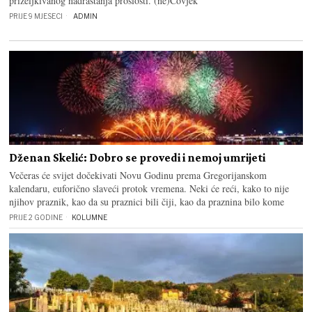
priželjkivanog nadrastanja prošlosti. (ne)Čovjek
PRIJE 9 MJESECI
ADMIN
Dženan Skelić: Dobro se provedi i nemoj umrijeti
Večeras će svijet dočekivati Novu Godinu prema Gregorijanskom
kalendaru, euforično slaveći protok vremena. Neki će reći, kako to nije
njihov praznik, kao da su praznici bili čiji, kao da praznina bilo kome
PRIJE 2 GODINE
KOLUMNE