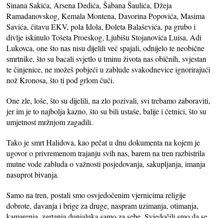
Sinana Sakića, Arsena Dedića, Šabana Šaulića, Džeja
Ramadanovskog, Kemala Montena, Davorina Popovića, Masima
Savića, čitavu EKV, pola Idola, Đoleta Balaševića, pa grubo i
divlje iskinulo Tošeta Proeskog, Ljubišu Stojanovića Luisa, Adi
Lukovca, one što nas nisu dijelili već spajali, odnijelo te neobične
smrtnike, što su bacali svjetlo u tminu života nas običnih, svjestan
te činjenice, ne možeš pobjeći u zablude svakodnevice ignorirajući
nož Kronosa, što ti pod grlom čuči.
One zle, loše, što su dijelili, na zlo pozivali, svi trebamo zaboraviti,
jer im je to najbolja kazno, što su bili ustaše, balije i četnici, što su
umjetnost mržnjom zagadili.
Tako je smrt Halidova, kao pečat u dnu dokumenta na kojem je
ugovor o privremenom trajanju svih nas, barem na tren razbistrila
mutne vode zabluda o važnosti posjedovanja, sakupljanja, imanja
nasuprot bivanja.
Samo na tren, postali smo osvjedočenim vjernicima religije
dobrote, davanja i brige za druge, naspram uzimanja, otimanja,
kamarenja, zgrtanja dunjaluka samo za sebe. Svjedočili smo da se