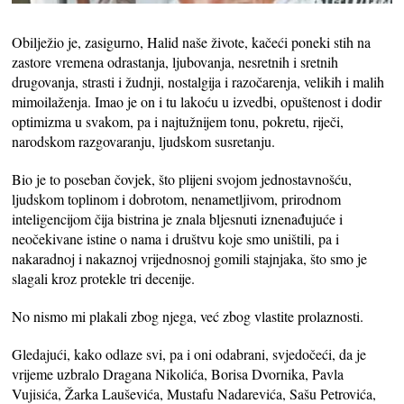
Obilježio je, zasigurno, Halid naše živote, kačeći poneki stih na
zastore vremena odrastanja, ljubovanja, nesretnih i sretnih
drugovanja, strasti i žudnji, nostalgija i razočarenja, velikih i malih
mimoilaženja. Imao je on i tu lakoću u izvedbi, opuštenost i dodir
optimizma u svakom, pa i najtužnijem tonu, pokretu, riječi,
narodskom razgovaranju, ljudskom susretanju.
Bio je to poseban čovjek, što plijeni svojom jednostavnošću,
ljudskom toplinom i dobrotom, nenametljivom, prirodnom
inteligencijom čija bistrina je znala bljesnuti iznenađujuće i
neočekivane istine o nama i društvu koje smo uništili, pa i
nakaradnoj i nakaznoj vrijednosnoj gomili stajnjaka, što smo je
slagali kroz protekle tri decenije.
No nismo mi plakali zbog njega, već zbog vlastite prolaznosti.
Gledajući, kako odlaze svi, pa i oni odabrani, svjedočeći, da je
vrijeme uzbralo Dragana Nikolića, Borisa Dvornika, Pavla
Vujisića, Žarka Lauševića, Mustafu Nadarevića, Sašu Petrovića,