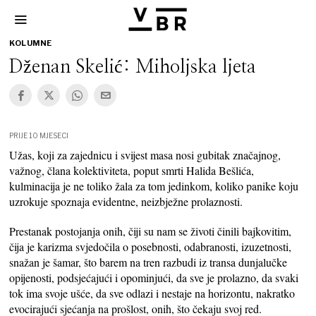
KOLUMNE
Dženan Skelić: Miholjska ljeta
PRIJE 10 MJESECI
Užas, koji za zajednicu i svijest masa nosi gubitak značajnog,
važnog, člana kolektiviteta, poput smrti Halida Bešlića,
kulminacija je ne toliko žala za tom jedinkom, koliko panike koju
uzrokuje spoznaja evidentne, neizbježne prolaznosti.
Prestanak postojanja onih, čiji su nam se životi činili bajkovitim,
čija je karizma svjedočila o posebnosti, odabranosti, izuzetnosti,
snažan je šamar, što barem na tren razbudi iz transa dunjalučke
opijenosti, podsjećajući i opominjući, da sve je prolazno, da svaki
tok ima svoje ušće, da sve odlazi i nestaje na horizontu, nakratko
evocirajući sjećanja na prošlost, onih, što čekaju svoj red.