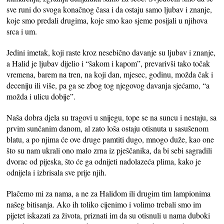
sve runi do svoga konačnog časa i da ostaju samo ljubav i znanje,
koje smo predali drugima, koje smo kao sjeme posijali u njihova
srca i um.
Jedini imetak, koji raste kroz nesebično davanje su ljubav i znanje,
a Halid je ljubav dijelio i “šakom i kapom”, prevarivši tako točak
vremena, barem na tren, na koji dan, mjesec, godinu, možda čak i
deceniju ili više, pa ga se zbog tog njegovog davanja sjećamo, “a
možda i ulicu dobije”.
Naša dobra djela su tragovi u snijegu, tope se na suncu i nestaju, sa
prvim sunčanim danom, al zato loša ostaju otisnuta u sasušenom
blatu, a po njima će ove druge pamtiti dugo, mnogo duže, kao one
što su nam ukrali ono malo zrna iz pješčanika, da bi sebi sagradili
dvorac od pijeska, što će ga odnijeti nadolazeća plima, kako je
odnijela i izbrisala sve prije njih.
Plačemo mi za nama, a ne za Halidom ili drugim tim lampionima
našeg bitisanja. Ako ih toliko cijenimo i volimo trebali smo im
pijetet iskazati za života, priznati im da su otisnuli u nama duboki