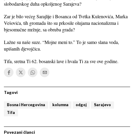
slobodarskog duha opkoljenog Sarajeva?
Zar je bilo većeg Sarajlije i Bosanca od Tvrtka Kulenovića, Marka
Vešovića, tih gromada što su prkosile olujama nacionalizma i
bjesomučne mržnje, sa obruba grada?
Lažne su naše suze. “Mojne meni to.” To je samo slana voda,
upišanih djevojčica.
Tifa, sretna Ti 62. bosanski lave i hvala Ti za sve ove godine.
Tagovi
Bosna i Hercegovina
kolumna
odgoj
Sarajevo
Tifa
Povezani članci