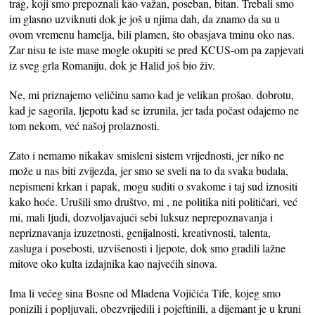
trag, koji smo prepoznali kao važan, poseban, bitan. Trebali smo
im glasno uzviknuti dok je još u njima dah, da znamo da su u
ovom vremenu hamelja, bili plamen, što obasjava tminu oko nas.
Zar nisu te iste mase mogle okupiti se pred KCUS-om pa zapjevati
iz sveg grla Romaniju, dok je Halid još bio živ.
Ne, mi priznajemo veličinu samo kad je velikan prošao. dobrotu,
kad je sagorila, ljepotu kad se izrunila, jer tada počast odajemo ne
tom nekom, već našoj prolaznosti.
Zato i nemamo nikakav smisleni sistem vrijednosti, jer niko ne
može u nas biti zvijezda, jer smo se sveli na to da svaka budala,
nepismeni krkan i papak, mogu suditi o svakome i taj sud iznositi
kako hoće. Urušili smo društvo, mi , ne politika niti političari, već
mi, mali ljudi, dozvoljavajući sebi luksuz neprepoznavanja i
nepriznavanja izuzetnosti, genijalnosti, kreativnosti, talenta,
zasluga i posebosti, uzvišenosti i ljepote, dok smo gradili lažne
mitove oko kulta izdajnika kao najvećih sinova.
Ima li većeg sina Bosne od Mladena Vojičića Tife, kojeg smo
ponizili i popljuvali, obezvrijedili i pojeftinili, a dijemant je u kruni