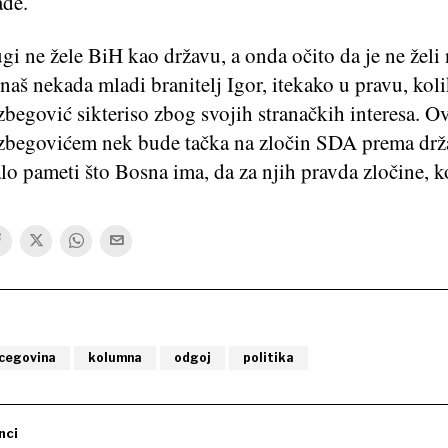
ade.
ugi ne žele BiH kao državu, a onda očito da je ne želi
 naš nekada mladi branitelj Igor, itekako u pravu, kol
begović sikteriso zbog svojih stranačkih interesa. O
zbegovićem nek bude tačka na zločin SDA prema drža
o pameti što Bosna ima, da za njih pravda zločine, k
rcegovina
kolumna
odgoj
politika
nci