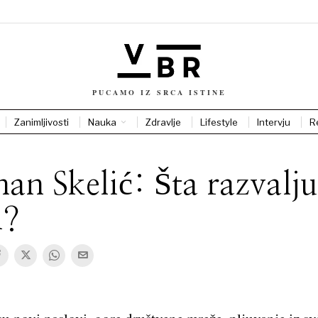
PUCAMO IZ SRCA ISTINE
Zanimljivosti
Nauka
Zdravlje
Lifestyle
Intervju
R
an Skelić: Šta razvalju
?