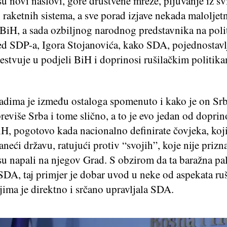
u novi naslovi, gore društvene mreže, pljuvanje iz svi
 raketnih sistema, a sve porad izjave nekada maloljet
 BiH, a sada ozbiljnog narodnog predstavnika na poli
red SDP-a, Igora Stojanovića, kako SDA, pojednostav
čestvuje u podjeli BiH i doprinosi rušilačkim politi
adima je između ostaloga spomenuto i kako je on Srbi
eviše Srba i tome slično, a to je evo jedan od doprin
H, pogotovo kada nacionalno definirate čovjeka, koji
aneći državu, ratujući protiv “svojih”, koje nije prizn
 su napali na njegov Grad. S obzirom da ta baražna pa
SDA, taj primjer je dobar uvod u neke od aspekata ru
jima je direktno i srčano upravljala SDA.