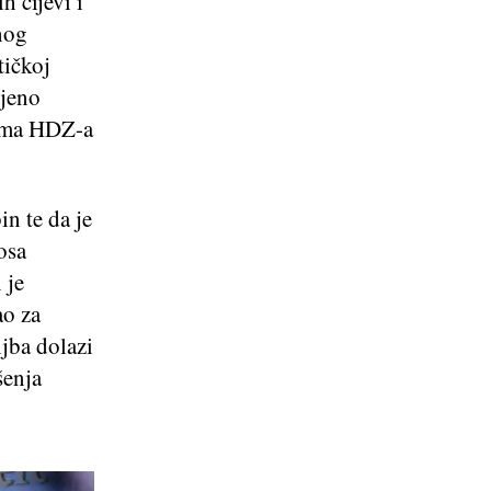
h cijevi i
nog
tičkoj
ljeno
kama HDZ-a
n te da je
osa
 je
ao za
ljba dolazi
šenja