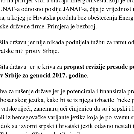
NAF-a odnosno poslije JANAF-a, čija je vrijednost 
a, a kojeg je Hrvatska prodala bez obeštećenja Energ
ke državne firme. Primjera je bezbroj.
ila državu jer nije nikada podnijela tužbu za ratnu o
atske niti protiv Srbije.
propast revizije presude p
ila državu jer je kriva za
v Srbije za genocid 2017. godine
.
va za rušenje države jer je potencirala i finansirala pr
bosanskog jezika, kako bi se iz njega izbacile “neke 
rvatske riječi, zanemarujući činjenicu da su i srpski i 
ali iz hercegovačke varijante jezika koja je po svemu s
dok su izvorni srpski i hrvatski jezik odavno nestali 