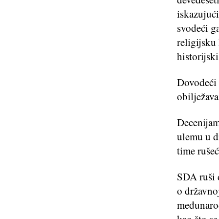
iskazujući
svodeći ga
religijsku
historijsk
Dovodeći 
obilježava
Decenijam
ulemu u dr
time rušeć
SDA ruši d
o državnoj
međunarod
kao što se