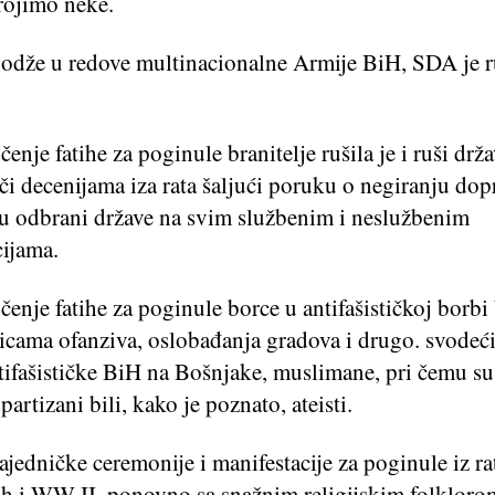
rojimo neke.
odže u redove multinacionalne Armije BiH, SDA je r
enje fatihe za poginule branitelje rušila je i ruši drž
uči decenijama iza rata šaljući poruku o negiranju dop
u odbrani države na svim službenim i neslužbenim
cijama.
enje fatihe za poginule borce u antifašističkoj borb
icama ofanziva, oslobađanja gradova i drugo. svodeći
tifašističke BiH na Bošnjake, muslimane, pri čemu su
partizani bili, kako je poznato, ateisti.
jedničke ceremonije i manifestacije za poginule iz ra
ih i WW II, ponovno sa snažnim religijskim folkloro