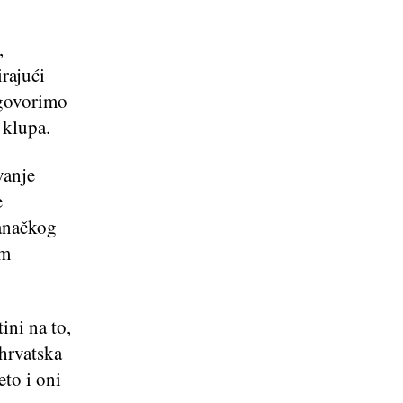
,
irajući
 govorimo
 klupa.
vanje
e
ranačkog
em
ini na to,
 hrvatska
eto i oni