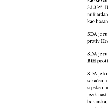
33,33% JU
milijardam
kao bosans
SDA je ruš
protiv Hrv
SDA je ruš
BiH proti
SDA je kri
sakaćenja 
srpske i h
jezik nast
bosanska, 