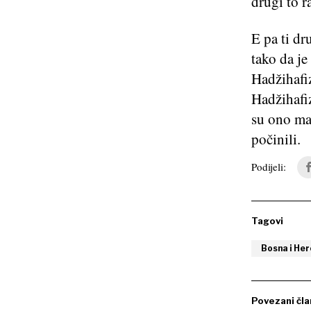
drugi to r
E pa ti dr
tako da je
Hadžihafiz
Hadžihafi
su ono mal
počinili.
Podijeli:
Tagovi
Bosna i He
Povezani čla