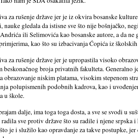
 Tako nam je SDA osakatila jezik.
va za rušenje države jer je iz okvira bosanske kulture
, nauke gledala da istisne sve što nije bošnjačko, neg
 Andrića ili Selimovića kao bosanske autore, a da ne
rimjerima, kao što su izbacivanja Ćopića iz školskih
va za rušenje države jer je upropastila visoko obrazo
m beskonačnog broja privatnih fakulteta. Generalno j
la obrazovanje niskim platama, visokim stepenom st
anja polupismenih podobnih kadrova, kao i uvođenj
a u škole.
brajam dalje, ima toga toga dosta, a sve se svodi u sušt
radila sve protiv države što su radile i njene srpska i
a što je i služilo kao opravdanje za takve postupke, jer 