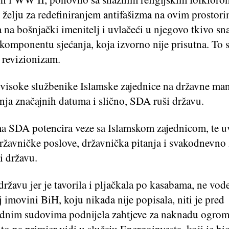
 želju za redefiniranjem antifašizma na ovim prostori
 na bošnjački imenitelj i uvlačeći u njegovo tkivo s
 komponentu sjećanja, koja izvorno nije prisutna. To 
i revizionizam.
visoke službenike Islamske zajednice na državne mani
nja značajnih datuma i slično, SDA ruši državu.
a SDA potencira veze sa Islamskom zajednicom, te u
žavničke poslove, državnička pitanja i svakodnevno ž
i državu.
ržavu jer je tavorila i pljačkala po kasabama, ne vod
 imovini BiH, koju nikada nije popisala, niti je pred
nim sudovima podnijela zahtjeve za naknadu ogromn
 to na primjer vidi u slučaju Energoinvesta, koji je bi