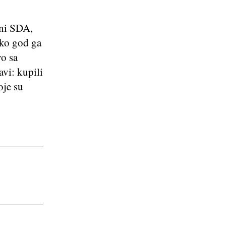
 ni SDA,
iko god ga
vo sa
vi: kupili
oje su