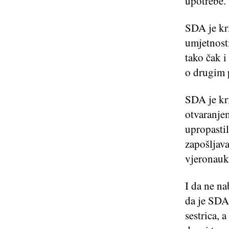
upotrebe.
SDA je kri
umjetnosti
tako čak i
o drugim p
SDA je kri
otvaranje
upropasti
zapošljav
vjeronauk
I da ne na
da je SDA 
sestrica, 