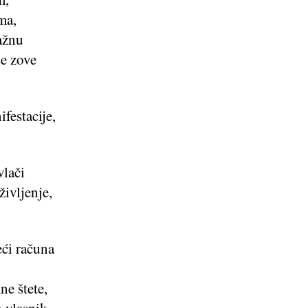
ma,
nažnu
se zove
festacije,
vlači
ivljenje,
eći računa
e štete,
o vlasnik