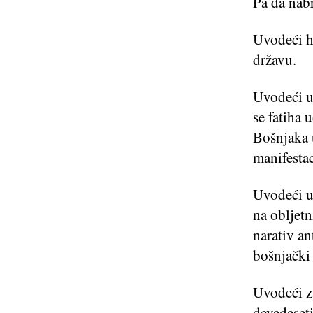
Pa da nab
Uvodeći h
državu.
Uvodeći uč
se fatiha 
Bošnjaka 
manifesta
Uvodeći uč
na obljetn
narativ an
bošnjački 
Uvodeći za
devedeset