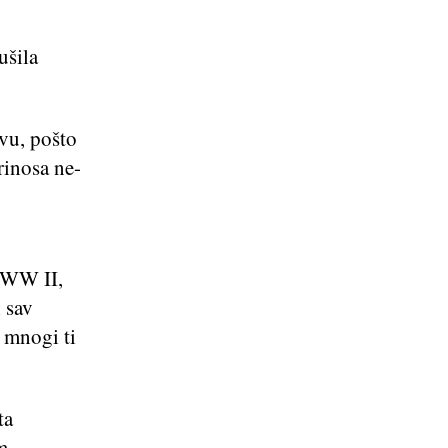
ušila
avu, pošto
rinosa ne-
i WW II,
 sav
 mnogi ti
ta
m,