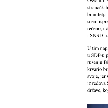
Osvanuli s
stranačkih
branitelja
sceni isp
rečeno, u
i SNSD-a.
U tim nap
u SDP-u pr
rušenju Bi
krvario br
svoje, jer
iz redova 
države, ko