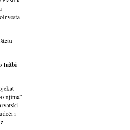
u
oinvesta
dštetu
o tužbi
ojekat
po njima”
hrvatski
udeći i
iz