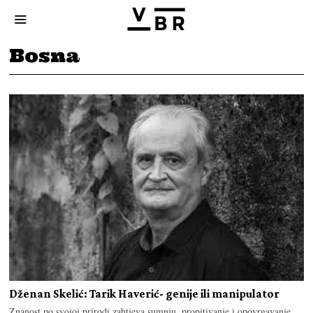
Bosna
Dženan Skelić: Tarik Haverić- genije ili manipulator
Znanost po svojoj prirodi zahtjeva sumnju, propitivanje i opovrgavanje,