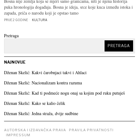
Bosna nije zemlja koja se mjeri samo granicama, niti je njena historija
puka hronologija događaja. Bosna je ideja, srce koje kuca između istoka i
zapada, priča o narodu koji je opstao tamo
PRIJE 2 GODINE
KULTURA
Pretraga
PRETRAGA
NAJNOVIJE
Dženan Skelić: Kakvi čarobnjaci takvi i Ahlaci
Dženan Skelić: Nacionalizam kontra razuma
Dženan Skelić: Kad ti podmeće nogu onaj sa kojim pod ruku putuješ
Dženan Skelić: Kako se kalio čelik
Dženan Skelić: Jedna straža, dvije sudbine
AUTORSKA I IZDAVAČKA PRAVA
PRAVILA PRIVATNOSTI
IMPRESSUM